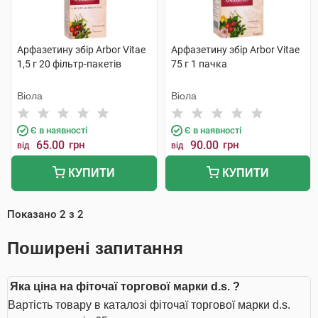
Арфазетину збір Arbor Vitae
Арфазетину збір Arbor Vitae
1,5 г 20 фільтр-пакетів
75 г 1 пачка
Віола
Віола
Є в наявності
Є в наявності
65.00
грн
90.00
грн
від
від
КУПИТИ
КУПИТИ
Показано
2
з
2
Поширені запитання
Яка ціна на фіточаї торгової марки d.s. ?
Вартість товару в каталозі фіточаї торгової марки d.s.