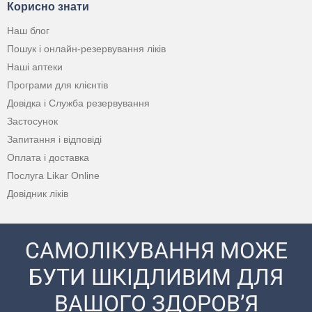
Корисно знати
Наш блог
Пошук і онлайн-резервування ліків
Наші аптеки
Програми для клієнтів
Довідка і Служба резервування
Застосунок
Запитання і відповіді
Оплата і доставка
Послуга Likar Online
Довідник ліків
САМОЛІКУВАННЯ МОЖЕ
БУТИ ШКІДЛИВИМ ДЛЯ
ВАШОГО ЗДОРОВ’Я