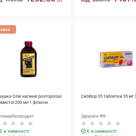
н
грн
КУПИТИ
КУПИТИ
тавка
нушка Олія насіння розторопші
Силібор 35 таблетки 35 мг 
ямистої 200 мл 1 флакон
томирбіопродукт
Здоров'я ФК
Є в наявності
Є в наявності