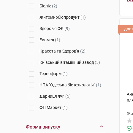
Біолік
(2)
гр
Житомирбіопродукт
(1)
Здоров'я ФК
(9)
дос
Екомед
(1)
Красота та Здоров'я
(2)
Київський вітамінний завод
(5)
Тернофарм
(1)
НПА "Одеська біотехнологія"
(1)
Ан
Дарниця ФФ
(5)
пл
ФП Маркет
(1)
Жи
Борщагівський ХФЗ
(1)
Форма випуску
Корпорація Здоров'я
(1)