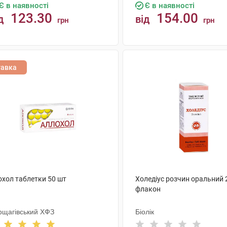
Є в наявності
Є в наявності
123.30
154.00
д
від
грн
грн
КУПИТИ
КУПИТИ
тавка
охол таблетки 50 шт
Холедіус розчин оральний 
флакон
рщагівський ХФЗ
Біолік