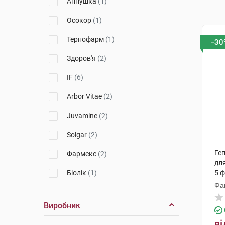
Аннушка
(1)
Осокор
(1)
Тернофарм
(1)
−30
Здоров'я
(2)
IF
(6)
Arbor Vitae
(2)
Juvamine
(2)
Solgar
(2)
Ге
Фармекс
(2)
для
Біолік
(1)
5 
Фа
Orthomol
(1)
Виробник
ві