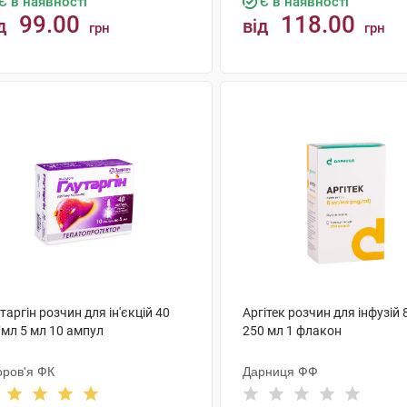
Є в наявності
Є в наявності
99.00
118.00
д
від
грн
грн
КУПИТИ
КУПИТИ
таргін розчин для ін'єкцій 40
Аргітек розчин для інфузій 
/мл 5 мл 10 ампул
250 мл 1 флакон
оров'я ФК
Дарниця ФФ