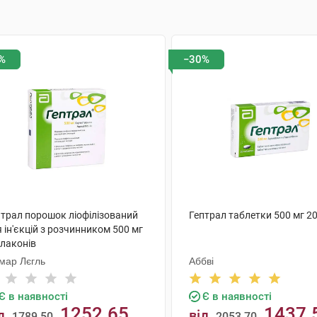
%
−30%
птрал порошок ліофілізований
Гептрал таблетки 500 мг 2
 ін'єкцій з розчинником 500 мг
флаконів
мар Лєгль
Аббві
Є в наявності
Є в наявності
1252.65
1437.
д
від
1789.50
2053.70