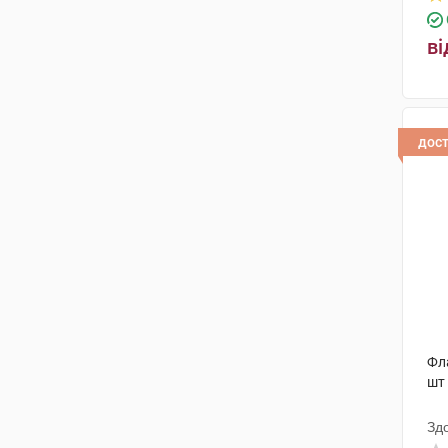
Вітабіотікс
(1)
Ейскулап Прод
(1)
ві
Галичфарм
(1)
Лабораторії Роза-Фітофарма
(1)
дос
Центр Болотова
(1)
Еубіон Корпорейшн
(4)
Солгар Вітамін енд Херб
(2)
Озимук Фарм
(2)
Екофарм НВК ТОВ
(2)
Фармекс Груп
(3)
Фла
шт
ДХГ Фармасьютікал
(1)
Зд
Валартін Фарма
(6)