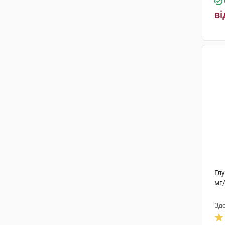
ін'єкцій з розчинником
(1)
Технолог
(2)
ві
Ензим
(1)
Біоділ Фармасьютікалс
(1)
Нутрімед
(3)
Ріхард Біттнер
(3)
Біофактор Сп. з о.о.
(2)
Лобстер Оверсіз
(1)
Біологіше Хайльміттель Хеель
(3)
Марина ПП
(1)
Глу
мг
ЕргоФарма
(1)
Зд
Кусум Фарм
(4)