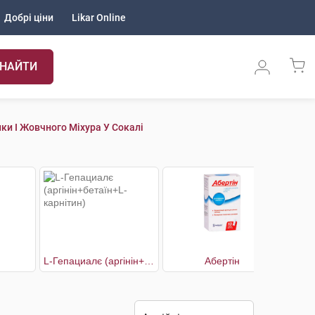
Добрі ціни
Likar Online
НАЙТИ
ки І Жовчного Міхура У Сокалі
L-Гепациалє (аргінін+бетаїн+L-карнітин)
Абертін