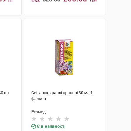
грн
КУПИТИ
30 шт
Світанок краплі оральні 30 мл 1
флакон
Екомед
Є в наявності