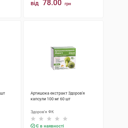
78.00
від
грн
КУПИТИ
 шт
Артишока екстракт Здоров'я
капсули 100 мг 60 шт
Здоров'я ФК
Є в наявності