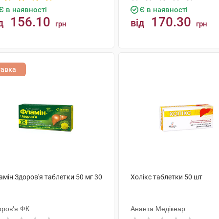
Є в наявності
Є в наявності
156.10
170.30
д
від
грн
грн
КУПИТИ
КУПИТИ
тавка
мін Здоров'я таблетки 50 мг 30
Холікс таблетки 50 шт
оров'я ФК
Ананта Медікеар