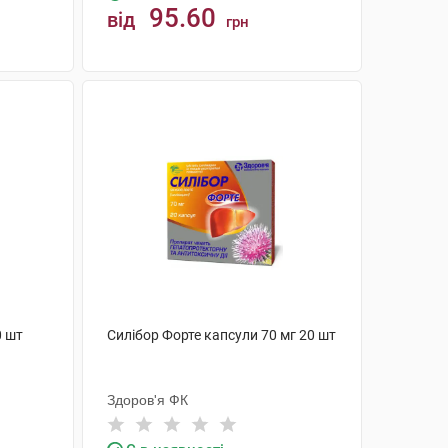
95.60
від
грн
КУПИТИ
0 шт
Силібор Форте капсули 70 мг 20 шт
Здоров'я ФК