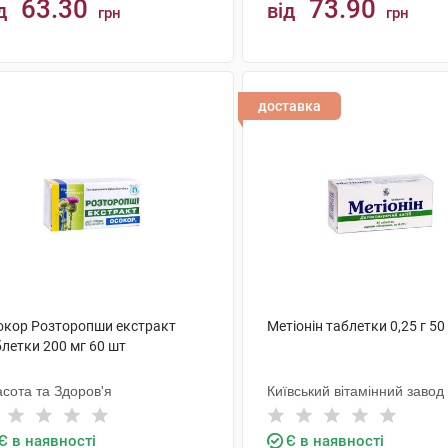
63.30
73.90
д
від
грн
грн
КУПИТИ
КУПИТИ
доставка
окор Розторопши екстракт
Метіонін таблетки 0,25 г 50
летки 200 мг 60 шт
сота та Здоров'я
Київський вітамінний завод
Є в наявності
Є в наявності