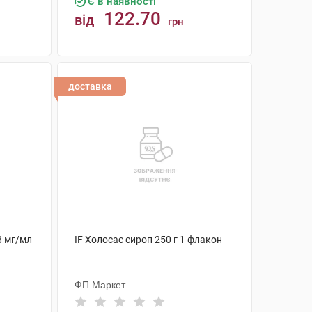
Є в наявності
122.70
від
грн
КУПИТИ
доставка
8 мг/мл
IF Холосас сироп 250 г 1 флакон
ФП Маркет