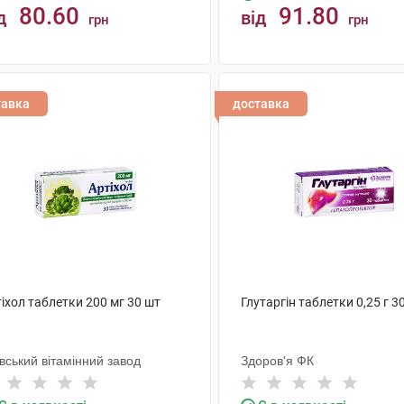
80.60
91.80
д
від
грн
грн
КУПИТИ
КУПИТИ
тавка
доставка
іхол таблетки 200 мг 30 шт
Глутаргін таблетки 0,25 г 3
вський вітамінний завод
Здоров'я ФК