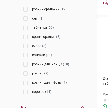
ві
Вітаміни
(1)
розчин оральний
(19)
Ананта Медікеар
(3)
олія
(1)
Лабораторіос Віренс С.Л.
(3)
таблетки
(56)
Віола
(2)
краплі оральні
(3)
Бовіос фарм
(3)
сироп
(3)
Евертоджен Лайф Саєнсиз
(2)
капсули
(71)
ФОП "Прокопчук" Україна
(1)
розчин для ін'єкцій
(10)
Лотос Фарма
(1)
розчин
(2)
Ос
Т.С.Б.
(1)
розчин для інфузій
(1)
таб
Фармак
(8)
порошок
(4)
Кра
Солефарм
(5)
порошок для орального
розчину
(3)
Вік
Хімалая Драг Компані
(1)