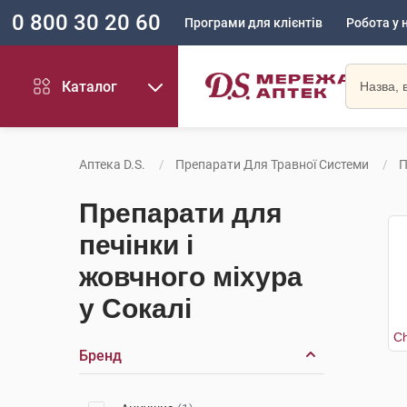
0 800 30 20 60
Програми для клієнтів
Робота у 
Каталог
Аптека D.S.
Препарати Для Травної Системи
П
Препарати для
печінки і
жовчного міхура
у Сокалі
Бренд