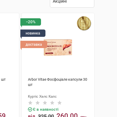
−20%
новинка
доставка
0 шт
Arbor Vitae Фосфоціале капсули 30
шт
Куртіс Хелс Капс
Є в наявності
59
260.00
від
325.00