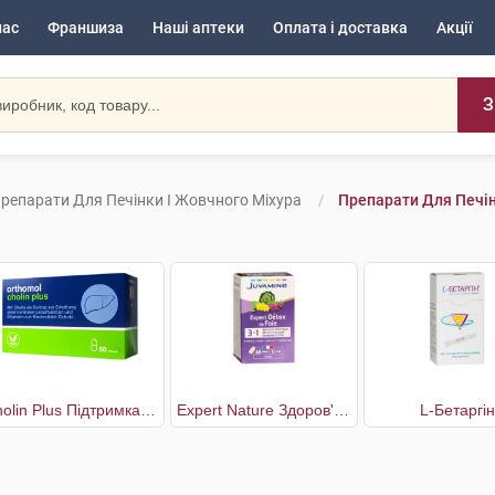
нас
Франшиза
Наші аптеки
Оплата і доставка
Акції
З
репарати Для Печінки І Жовчного Міхура
Препарати Для Печін
Cholin Plus Підтримка нормальної функції печінки
Expert Nature Здоров'я печінки
L-Бетаргін