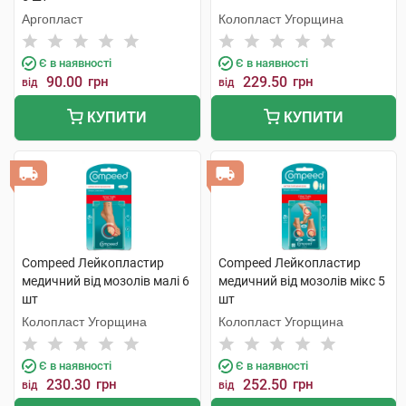
Аргопласт
Колопласт Угорщина
Є в наявності
Є в наявності
90.00
грн
229.50
грн
від
від
КУПИТИ
КУПИТИ
Compeed Лейкопластир
Compeed Лейкопластир
медичний від мозолів малі 6
медичний від мозолів мікс 5
шт
шт
Колопласт Угорщина
Колопласт Угорщина
Є в наявності
Є в наявності
230.30
грн
252.50
грн
від
від