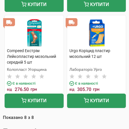
КУПИТИ
КУПИТИ
Compeed Екстрім
Urgo Коріцид пластир
Лейкопластир мозольний
мозольний 12 шт
середній 5 шт
Колопласт Угорщина
Лабораторіз Урго
Є в наявності
Є в наявності
276.50
грн
305.70
грн
від
від
КУПИТИ
КУПИТИ
Показано
8
з
8