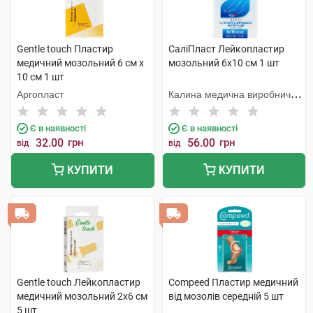
Gentle touch Пластир
СаліПласт Лейкопластир
медичний мозольний 6 см х
мозольний 6х10 см 1 шт
10 см 1 шт
Аргопласт
Калина медична виробнича
компанія
Є в наявності
Є в наявності
32.00
грн
56.00
грн
від
від
КУПИТИ
КУПИТИ
Gentle touch Лейкопластир
Compeed Пластир медичний
медичний мозольний 2х6 см
від мозолів середній 5 шт
5 шт