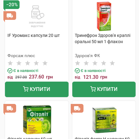
−20%
IF Уромакс капсули 20 шт
Тринефрон Здоров'я краплі
оральні 50 мл 1 флакон
Форсаж плюс
Здоров'я ФК
Є в наявності
Є в наявності
237.60
грн
121.30
грн
від
297.00
від
КУПИТИ
КУПИТИ