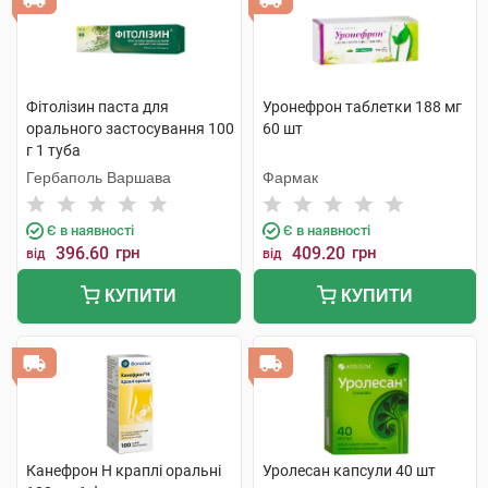
Фітолізин паста для
Уронефрон таблетки 188 мг
орального застосування 100
60 шт
г 1 туба
Гербаполь Варшава
Фармак
Є в наявності
Є в наявності
396.60
грн
409.20
грн
від
від
КУПИТИ
КУПИТИ
Канефрон H краплі оральні
Уролесан капсули 40 шт