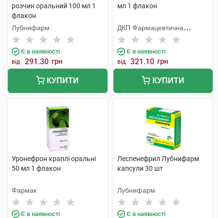
розчин оральний 100 мл 1
мл 1 флакон
флакон
Лубнифарм
ДКП Фармацевтична
фабрика
Є в наявності
Є в наявності
291.30
грн
321.10
грн
від
від
КУПИТИ
КУПИТИ
Уронефрон краплі оральні
Леспенефрил Лубнифарм
50 мл 1 флакон
капсули 30 шт
Фармак
Лубнифарм
Є в наявності
Є в наявності