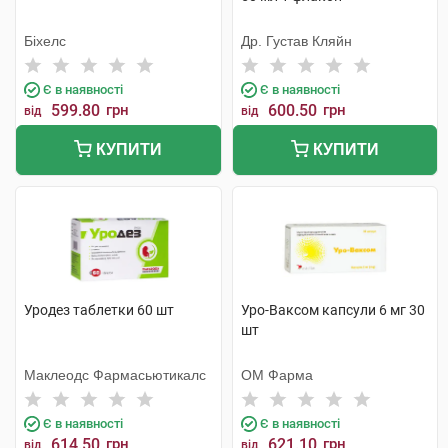
Біхелс
Др. Густав Кляйн
Є в наявності
Є в наявності
599.80
грн
600.50
грн
від
від
КУПИТИ
КУПИТИ
Уродез таблетки 60 шт
Уро-Ваксом капсули 6 мг 30
шт
Маклеодс Фармасьютикалс
ОМ Фарма
Є в наявності
Є в наявності
614.50
грн
621.10
грн
від
від