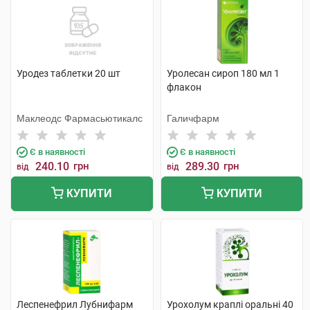
Уродез таблетки 20 шт
Уролесан сироп 180 мл 1
флакон
Маклеодс Фармасьютикалс
Галичфарм
Є в наявності
Є в наявності
240.10
грн
289.30
грн
від
від
КУПИТИ
КУПИТИ
Леспенефрил Лубнифарм
Урохолум краплі оральні 40