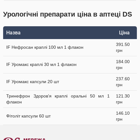
Урологічні препарати ціна в аптеці DS
Назва
Ціна
391.50
IF Нефросан краплі 100 мл 1 флакон
грн
184.00
IF Уромакс краплі 30 мл 1 флакон
грн
237.60
IF Уромакс капсули 20 шт
грн
Тринефрон Здоров'я краплі оральні 50 мл 1
121.30
флакон
грн
146.10
Фітоліт капсули 60 шт
грн