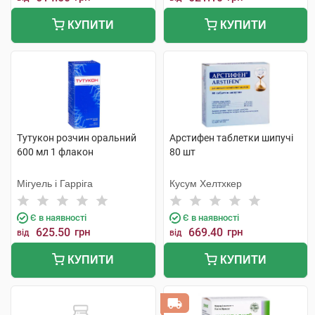
КУПИТИ
КУПИТИ
Тутукон розчин оральний
Арстифен таблетки шипучі
600 мл 1 флакон
80 шт
Мігуель і Гарріга
Кусум Хелтхкер
Є в наявності
Є в наявності
625.50
грн
669.40
грн
від
від
КУПИТИ
КУПИТИ