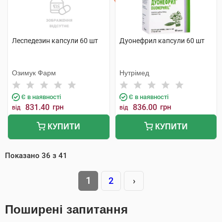
Леспедезин капсули 60 шт
Дуонефрил капсули 60 шт
Озимук Фарм
Нутрімед
Є в наявності
Є в наявності
831.40
грн
836.00
грн
від
від
КУПИТИ
КУПИТИ
Показано
36
з
41
1
2
›
Поширені запитання