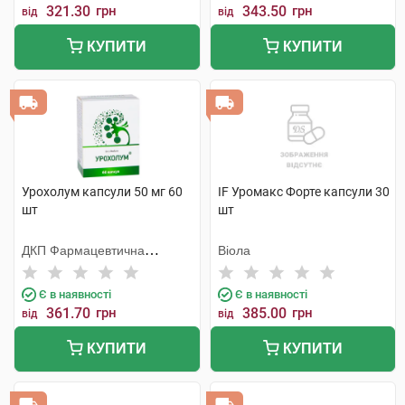
321.30
грн
343.50
грн
від
від
КУПИТИ
КУПИТИ
Урохолум капсули 50 мг 60
IF Уромакс Форте капсули 30
шт
шт
ДКП Фармацевтична
Віола
фабрика
Є в наявності
Є в наявності
361.70
грн
385.00
грн
від
від
КУПИТИ
КУПИТИ