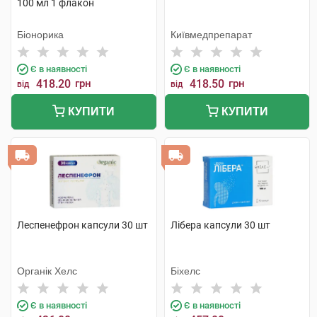
100 мл 1 флакон
Біонорика
Київмедпрепарат
Є в наявності
Є в наявності
418.20
грн
418.50
грн
від
від
КУПИТИ
КУПИТИ
Леспенефрон капсули 30 шт
Лібера капсули 30 шт
Органік Хелс
Біхелс
Є в наявності
Є в наявності