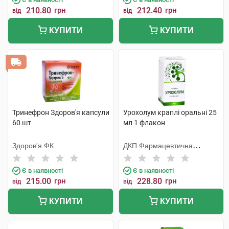
210.80
грн
212.40
грн
від
від
КУПИТИ
КУПИТИ
Тринефрон Здоров'я капсули
Урохолум краплі оральні 25
60 шт
мл 1 флакон
Здоров'я ФК
ДКП Фармацевтична
фабрика
Є в наявності
Є в наявності
215.00
грн
228.80
грн
від
від
КУПИТИ
КУПИТИ