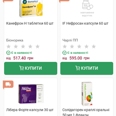
Канефрон H таблетки 60 шт
IF Нефросан капсули 60 шт
Біонорика
Чарлі ПП
Є в наявності
Є в наявності
517.40
грн
595.00
грн
від
від
КУПИТИ
КУПИТИ
Лібера Форте капсули 30 шт
Солідагорен краплі оральні
50 мл 1 флакон