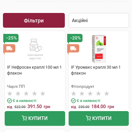
Фільтри
−25%
−20%
IF Нефросан краплі 100 мл 1
IF Уромакс краплі 30 мл 1
флакон
флакон
Чарлі ПП
Фітопродукт
Є в наявності
Є в наявності
391.50
184.00
грн
грн
від
522.00
від
230.00
КУПИТИ
КУПИТИ