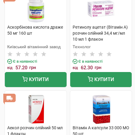
Аскорбінова кислота драже
Ретинолу ацетат (Вітамін A)
50 мг 160 шт
розчин олійний 34,4 мг/мл
10 мл 1 флакон
Київський вітамінний завод
Технолог
Є в наявності
Є в наявності
57.20
грн
62.30
грн
від
від
КУПИТИ
КУПИТИ
Аекол розчин олійний 50 мл
Вітамін A капсули 33 000 МО
1 флакон
50 шт