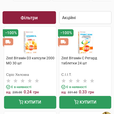
Фільтри
−100%
−100%
Zest Вітамін D3 капсули 2000
Zest Вітамін C Ретард
МО 30 шт
таблетки 24 шт
Сіріо Хелскеа
С.І.І.Т.
Є в наявності
Є в наявності
0.24
0.33
грн
грн
від
235.00
від
331.60
КУПИТИ
КУПИТИ