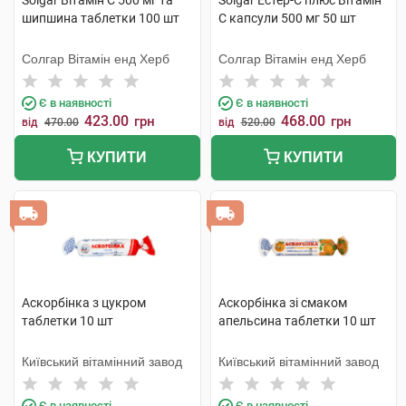
Solgar Вітамін C 500 мг та
Solgar Естер-С плюс Вітамін
шипшина таблетки 100 шт
С капсули 500 мг 50 шт
Солгар Вітамін енд Херб
Солгар Вітамін енд Херб
Є в наявності
Є в наявності
423.00
468.00
грн
грн
від
470.00
від
520.00
КУПИТИ
КУПИТИ
Аскорбінка з цукром
Аскорбінка зі смаком
таблетки 10 шт
апельсина таблетки 10 шт
Київський вітамінний завод
Київський вітамінний завод
Є в наявності
Є в наявності