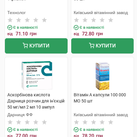
Технолог
Київський вітамінний завод
Є в наявності
Є в наявності
71.10
грн
72.80
грн
від
від
КУПИТИ
КУПИТИ
Аскорбінова кислота
Вітамін A капсули 100 000
Дарниця розчин для ін'єкцій
МО 50 шт
50 мг/мл 2 мл 10 ампул
Дарниця ФФ
Київський вітамінний завод
Є в наявності
Є в наявності
77.00
грн
78.20
грн
від
від