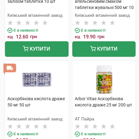
залізом таблетки 10 шт
апельсиновим смаком
таблетки жувальні 500 мг 10
шт
Київський вітамінний завод
Київський вітамінний завод
Є в наявності
Є в наявності
12.60
грн
19.90
грн
від
від
КУПИТИ
КУПИТИ
Аскорбінова кислота драже
Arbor Vitae Аскорбінова
50 мг 50 шт
кислота драже 25 мг 200 шт
Київський вітамінний завод
АТ Пайра
Є в наявності
Є в наявності