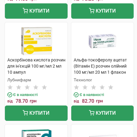
КУПИТИ
КУПИТИ
Аскорбінова кислота розчин
Альфа-токоферолу ацетат
для ін'єкцій 100 мг/мл 2 мл
(Вітамін E) розчин олійний
10 ампул
100 мг/мл 20 мл 1 флакон
Лубнифарм
Технолог
Є в наявності
Є в наявності
78.70
грн
82.70
грн
від
від
КУПИТИ
КУПИТИ