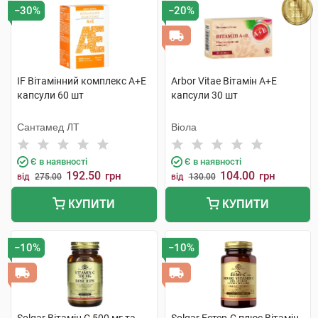
−30%
−20%
IF Вітамінний комплекс А+Е
Arbor Vitae Вітамін A+Е
капсули 60 шт
капсули 30 шт
Сантамед ЛТ
Віола
Є в наявності
Є в наявності
192.50
104.00
грн
грн
від
275.00
від
130.00
КУПИТИ
КУПИТИ
−10%
−10%