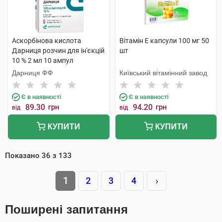
Аскорбінова кислота
Вітамін E капсули 100 мг 50
Дарниця розчин для ін'єкцій
шт
10 % 2 мл 10 ампул
Дарниця ФФ
Київський вітамінний завод
Є в наявності
Є в наявності
89.30
грн
94.20
грн
від
від
КУПИТИ
КУПИТИ
Показано
36
з
133
1
2
3
4
›
Поширені запитання