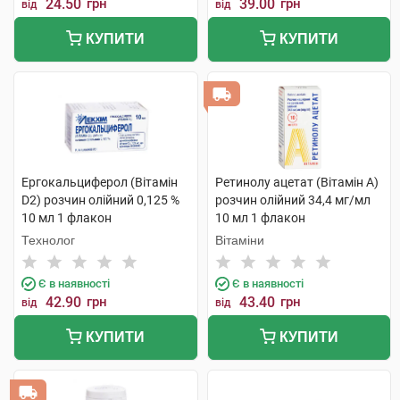
24.50
грн
39.00
грн
від
від
КУПИТИ
КУПИТИ
Ергокальциферол (Вітамін
Ретинолу ацетат (Вітамін A)
D2) розчин олійний 0,125 %
розчин олійний 34,4 мг/мл
10 мл 1 флакон
10 мл 1 флакон
Технолог
Вітаміни
Є в наявності
Є в наявності
42.90
грн
43.40
грн
від
від
КУПИТИ
КУПИТИ