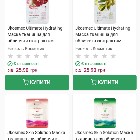
Jkosmec Ultimate Hydrating
Jkosmec Ultimate Hydrating
Маска тканинна для
Маска тканинна для
обличчя з екстрактом
обличчя з екстрактом
гранату 25 мл 1 шт
оливки 25 мл 1 шт
Езекель Косметик
Езекель Косметик
Є в наявності
Є в наявності
25.90
грн
25.90
грн
від
від
КУПИТИ
КУПИТИ
Jkosmec Skin Solution Маска
Jkosmec Skin Solution Маска
тканинна для обличчя з
тканинна для обличчя з