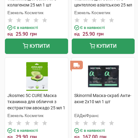
колагеном 25 мл 1 шт
центеллою азіатською 25 мл
1 шт
Езекель Косметик
Езекель Косметик
Є в наявності
Є в наявності
25.90
грн
25.90
грн
від
від
КУПИТИ
КУПИТИ
Jkosmec 5C CURE Маска
Skinormil Маска-скраб Анти-
тканинна для обличчя з
акне 2х10 мл 1 шт
екстрактом авокадо 25 мл 1
шт
Езекель Косметик
ЕйДжіФранс
Є в наявності
Є в наявності
29.90
грн
167.00
грн
від
від