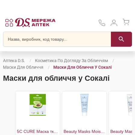
Аптека D.S.
Косметика По Догляду За Обличчям
Маски Для Обличчя
Маски Для Обличчя У Сокалі
Маски для обличчя у Сокалі
5C CURE Маска тканинна для обличчя з екстрактом авокадо
Beauty Masks Moisture & Evenness Маска для обличчя зволожуюча