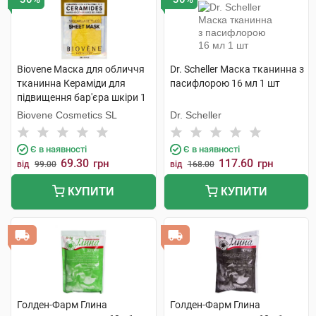
Biovene Маска для обличчя
Dr. Scheller Маска тканинна з
тканинна Кераміди для
пасифлорою 16 мл 1 шт
підвищення бар'єра шкіри 1
шт
Biovene Cosmetics SL
Dr. Scheller
Є в наявності
Є в наявності
69.30
117.60
грн
грн
від
99.00
від
168.00
КУПИТИ
КУПИТИ
Голден-Фарм Глина
Голден-Фарм Глина