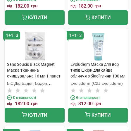
182.00
грн
182.00
грн
від
від
КУПИТИ
КУПИТИ
1+1=3
1+1=3
Sans Soucis Black Magnet
Evoluderm Маска для всіх
Маска тканинна
типів шкіри для сяйва
очищувальна 16 мл 1 пакет
обличчя з білої глини 100 мл
1 туба
БіСіДжі Баден-Баден
Evoluderm (C2J Evoluderm)
Косметікс Груп Гмбх
Є в наявності
Є в наявності
182.00
грн
312.00
грн
від
від
КУПИТИ
КУПИТИ