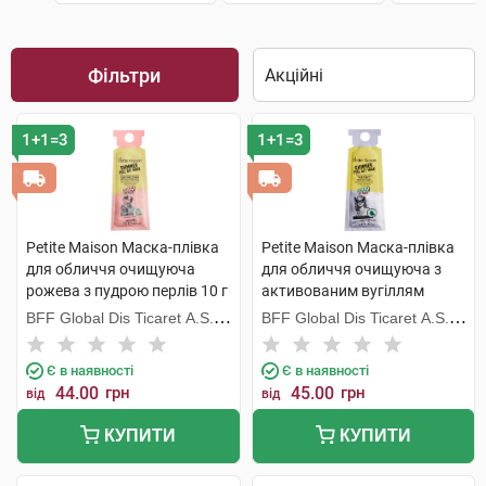
Фільтри
1+1=3
1+1=3
Petite Maison Маска-плівка
Petite Maison Маска-плівка
для обличчя очищуюча
для обличчя очищуюча з
рожева з пудрою перлів 10 г
активованим вугіллям
1 пакет
бамбуку 10 г 1 пакет
BFF Global Dis Ticaret A.S.
BFF Global Dis Ticaret A.S.
(Туреччина)
(Туреччина)
Є в наявності
Є в наявності
44.00
грн
45.00
грн
від
від
КУПИТИ
КУПИТИ