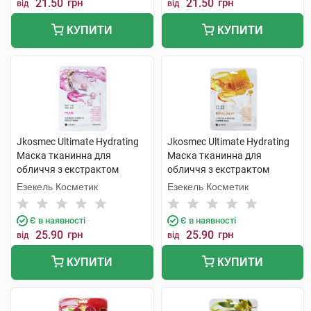
21.50
грн
21.50
грн
від
від
КУПИТИ
КУПИТИ
Jkosmec Ultimate Hydrating
Jkosmec Ultimate Hydrating
Маска тканинна для
Маска тканинна для
обличчя з екстрактом
обличчя з екстрактом
перлів 25 мл 1 шт
бджолиного маточного
Езекель Косметик
Езекель Косметик
молочка 25 мл 1 шт
Є в наявності
Є в наявності
25.90
грн
25.90
грн
від
від
КУПИТИ
КУПИТИ