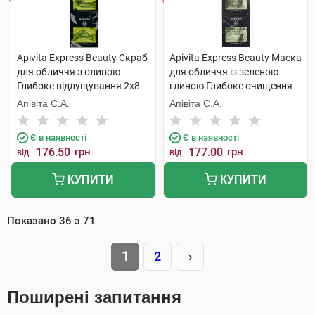
Apivita Express Beauty Скраб
Apivita Express Beauty Маска
для обличчя з оливою
для обличчя із зеленою
Глибоке відлущування 2х8
глиною Глибоке очищення
мл 1 шт
2х8 мл 1 шт
Апівіта С.А.
Апівіта С.А.
Є в наявності
Є в наявності
176.50
грн
177.00
грн
від
від
КУПИТИ
КУПИТИ
Показано
36
з
71
1
2
›
Поширені запитання