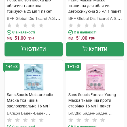
Petite Maison Маска для
Petite Maison Маска
обличчя тканинна
тканинна для обличчя
тонізуюча 25 мл 1 пакет
детоксикуюча 25 мл 1 пакет
BFF Global Dis Ticaret A.S.
BFF Global Dis Ticaret A.S.
(Туреччина)
(Туреччина)
Є в наявності
Є в наявності
51.00
грн
51.00
грн
від
від
КУПИТИ
КУПИТИ
1+1=3
1+1=3
Sans Soucis Moistureholic
Sans Soucis Forever Young
Маска тканинна
Маска тканинна проти
зволожувальна 16 мл 1
старіння 16 мл 1 пакет
пакет
БіСіДжі Баден-Баден
БіСіДжі Баден-Баден
Косметікс Груп Гмбх
Косметікс Груп Гмбх
Є в наявності
Є в наявності