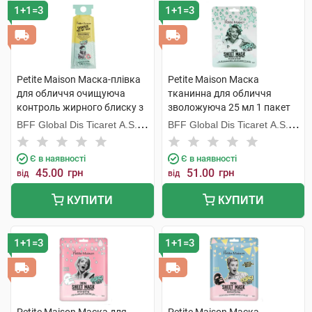
1+1=3
1+1=3
Petite Maison Маска-плівка
Petite Maison Маска
для обличчя очищуюча
тканинна для обличчя
контроль жирного блиску з
зволожуюча 25 мл 1 пакет
олією чайного дерева 10 г 1
BFF Global Dis Ticaret A.S.
BFF Global Dis Ticaret A.S.
пакет
(Туреччина)
(Туреччина)
Є в наявності
Є в наявності
45.00
грн
51.00
грн
від
від
КУПИТИ
КУПИТИ
1+1=3
1+1=3