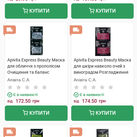
КУПИТИ
КУПИТИ
Apivita Express Beauty Маска
Apivita Express Beauty Маска
для обличчя з прополісом
для шкіри навколо очей з
Очищення та баланс
виноградом Розгладження
жирності 2х8 мл 1 шт
зморшок 2х2 мл 1 шт
Апівіта С.А.
Апівіта С.А.
Є в наявності
Є в наявності
172.50
грн
174.50
грн
від
від
КУПИТИ
КУПИТИ