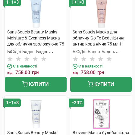
1+1=3
1+1=3
Sans Soucis Beauty Masks
Sans Soucis Маска для
Moisture & Evenness Маска
обличчя Go To Bed ліфтинг
для обличчя зволожуюча 75
антивікова нічна 75 мл 1
мл 1 туба
туба
БіСіДжі Баден-Баден
БіСіДжі Баден-Баден
Косметікс Груп Гмбх
Косметікс Груп Гмбх
Є в наявності
Є в наявності
758.00
грн
758.00
грн
від
від
КУПИТИ
КУПИТИ
1+1=3
−30%
Sans Soucis Beauty Masks
Biovene Маска бульбашкова