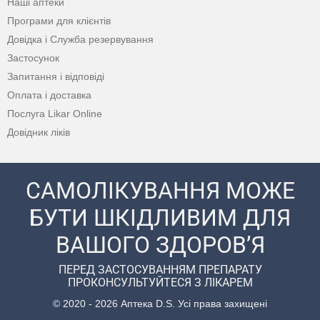
Наші аптеки
Програми для клієнтів
Довідка і Служба резервування
Застосунок
Запитання і відповіді
Оплата і доставка
Послуга Likar Online
Довідник ліків
САМОЛІКУВАННЯ МОЖЕ
БУТИ ШКІДЛИВИМ ДЛЯ
ВАШОГО ЗДОРОВ’Я
ПЕРЕД ЗАСТОСУВАННЯМ ПРЕПАРАТУ
ПРОКОНСУЛЬТУЙТЕСЯ З ЛІКАРЕМ
© 2020 - 2026 Аптека D.S. Усі права захищені