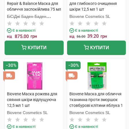
Repair & Balance Маска для
для глибокого очищення
обличчя заспокійлива 75 мл
шкіри 12,5 мл 1 шт
1 туба
БіСіДжі Баден-Баден
Biovene Cosmetics SL
Косметікс Груп Гмбх
Є в наявності
Є в наявності
39.20
875.00
грн
грн
від
від
56.00
КУПИТИ
КУПИТИ
−30%
−30%
Biovene Маска рожева для
Biovene Маска для обличчя
сяяння шкіри відлущуюча
тканинна проти зморшок
12,5 мл 1 шт
стовбурові клітини яблука 1
шт
Biovene Cosmetics SL
Biovene Cosmetics SL
Є в наявності
Є в наявності