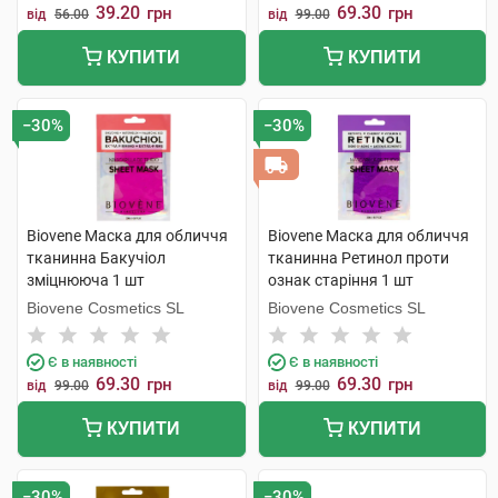
39.20
69.30
грн
грн
від
56.00
від
99.00
КУПИТИ
КУПИТИ
−30%
−30%
Biovene Маска для обличчя
Biovene Маска для обличчя
тканинна Бакучіол
тканинна Ретинол проти
зміцнююча 1 шт
ознак старіння 1 шт
Biovene Cosmetics SL
Biovene Cosmetics SL
Є в наявності
Є в наявності
69.30
69.30
грн
грн
від
99.00
від
99.00
КУПИТИ
КУПИТИ
−30%
−30%