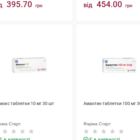
395.70
454.00
д
від
грн
грн
КУПИТИ
КУПИТИ
мокс таблетки 10 мг 30 шт
Амантин таблетки 100 мг 3
рма Старт
Фарма Старт
Є в наявності
Є в наявності