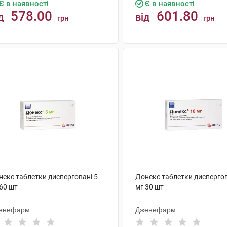
Є в наявності
Є в наявності
578.00
601.80
д
від
грн
грн
КУПИТИ
КУПИТИ
некс таблетки дисперговані 5
Донекс таблетки диспергов
60 шт
мг 30 шт
енефарм
Дженефарм