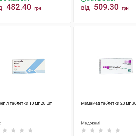
482.40
509.30
д
від
грн
грн
КУПИТИ
КУПИТИ
епіл таблетки 10 мг 28 шт
Мемамед таблетки 20 мг 3
с
Медокемі