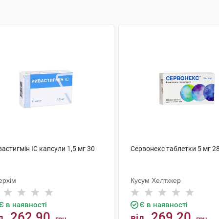
астигмін IC капсули 1,5 мг 30
Сервонекс таблетки 5 мг 2
ерхім
Кусум Хелтхкер
Є в наявності
Є в наявності
262.90
269.20
д
від