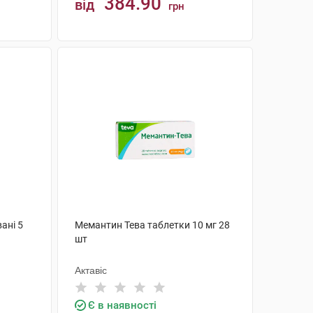
384.90
від
грн
КУПИТИ
ані 5
Мемантин Тева таблетки 10 мг 28
шт
Актавіс
Є в наявності