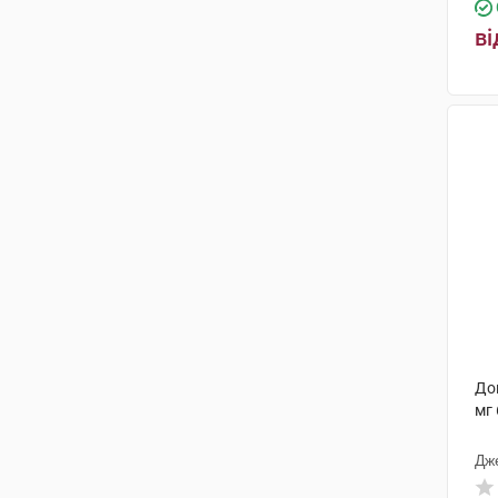
ві
До
мг 
Дж