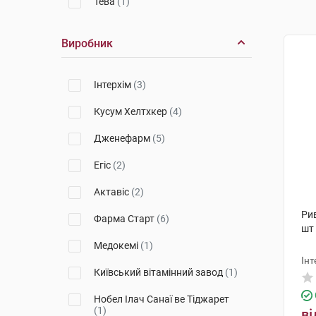
Тева
(1)
Виробник
Інтерхім
(3)
Кусум Хелтхкер
(4)
Дженефарм
(5)
Егіс
(2)
Актавіс
(2)
Рив
Фарма Старт
(6)
шт
Медокемі
(1)
Інт
Київський вітамінний завод
(1)
Нобел Ілач Санаї ве Тіджарет
(1)
ві