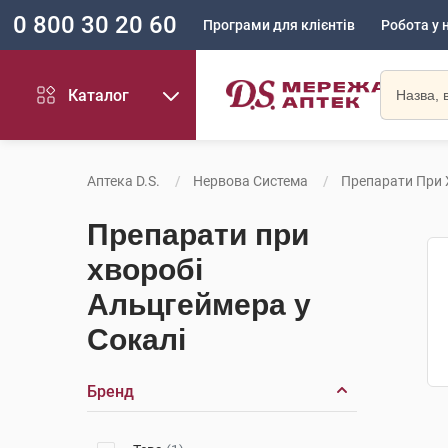
0 800 30 20 60
Програми для клієнтів
Робота у 
Каталог
Аптека D.S.
Нервова Система
Препарати При 
Препарати при
хворобі
Альцгеймера у
Сокалі
Бренд