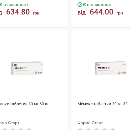
Є в наявності
Є в наявності
634.80
644.00
д
від
грн
грн
КУПИТИ
КУПИТИ
мокс таблетки 10 мг 60 шт
Мемокс таблетки 20 мг 30 
рма Старт
Фарма Старт