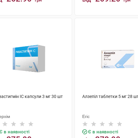
грн
грн
КУПИТИ
КУПИТИ
астигмін ІС капсули 3 мг 30 шт
Алзепіл таблетки 5 мг 28 ш
ерхім
Егіс
Є в наявності
Є в наявності