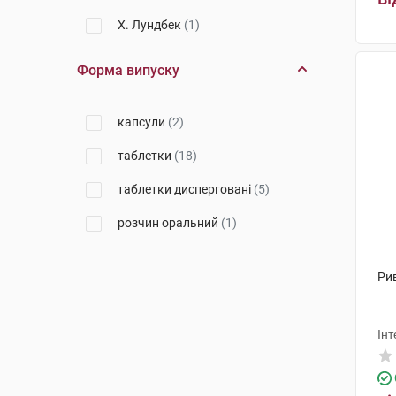
Х. Лундбек
(1)
Форма випуску
капсули
(2)
таблетки
(18)
таблетки дисперговані
(5)
розчин оральний
(1)
Рив
Інт