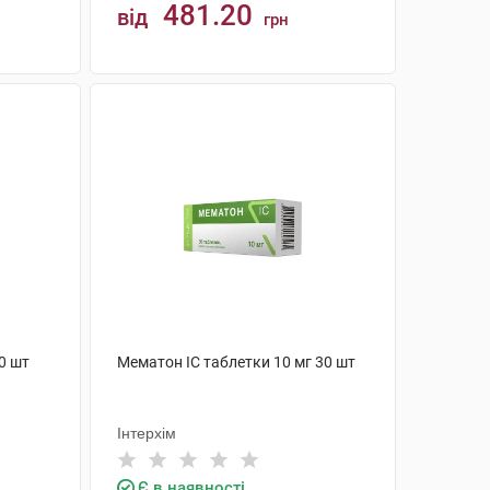
481.20
від
грн
КУПИТИ
0 шт
Мематон IC таблетки 10 мг 30 шт
Інтерхім
Є в наявності