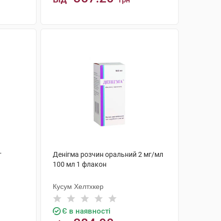
грн
КУПИТИ
т
Денігма розчин оральний 2 мг/мл
100 мл 1 флакон
Кусум Хелтхкер
Є в наявності