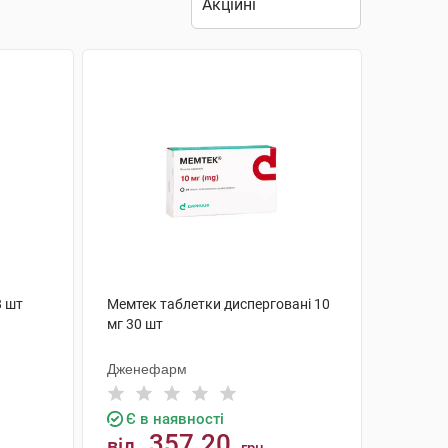
8 шт
Мемтек таблетки дисперговані 10
мг 30 шт
Дженефарм
Є в наявності
357.20
від