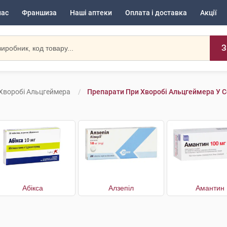
нас
Франшиза
Наші аптеки
Оплата і доставка
Акції
З
Хворобі Альцгеймера
Препарати При Хворобі Альцгеймера У С
Абікса
Алзепіл
Амантин