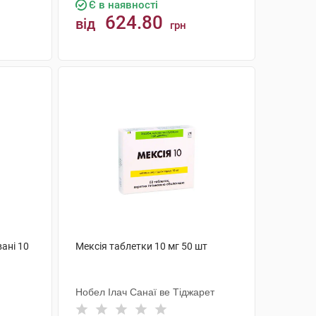
Є в наявності
624.80
від
грн
КУПИТИ
ані 10
Мексія таблетки 10 мг 50 шт
Нобел Ілач Санаї ве Тіджарет