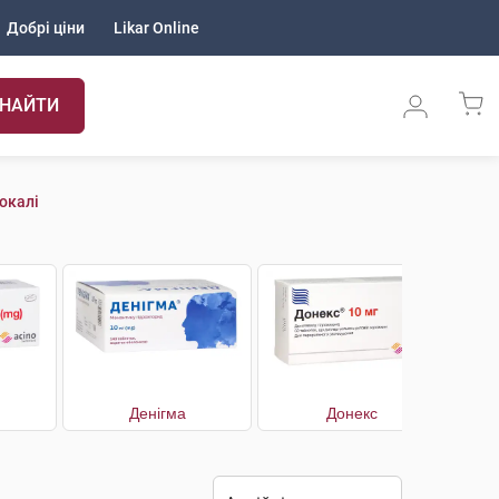
Добрі ціни
Likar Online
НАЙТИ
окалі
Денігма
Донекс