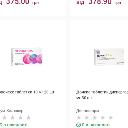
375.00
378.90
д
від
грн
грн
КУПИТИ
КУПИТИ
рвонекс таблетки 10 мг 28 шт
Донекс таблетки диспергов
мг 30 шт
сум Хелтхкер
Дженефарм
Є в наявності
Є в наявності