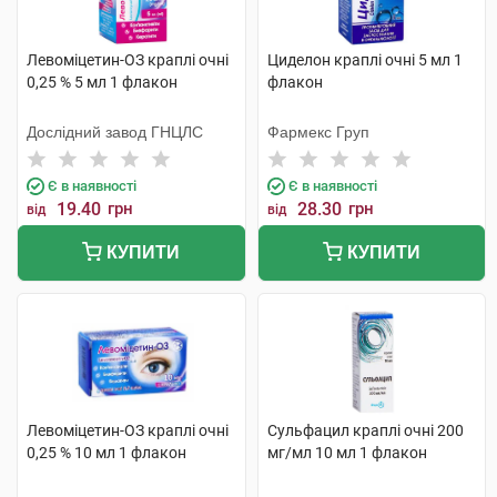
Левоміцетин-ОЗ краплі очні
Циделон краплі очні 5 мл 1
0,25 % 5 мл 1 флакон
флакон
Дослідний завод ГНЦЛС
Фармекс Груп
Є в наявності
Є в наявності
19.40
грн
28.30
грн
від
від
КУПИТИ
КУПИТИ
Левоміцетин-ОЗ краплі очні
Сульфацил краплі очні 200
0,25 % 10 мл 1 флакон
мг/мл 10 мл 1 флакон