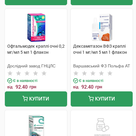
Офтальмодек краплі очні 0,2
Дексаметазон ВФЗ краплі
мг/мл 5 мл 1 флакон
очні 1 мг/мл 5 мл 1 флакон
Дослідний завод ГНЦЛС
Варшавський ФЗ Польфа АТ
Є в наявності
Є в наявності
92.40
грн
92.40
грн
від
від
КУПИТИ
КУПИТИ