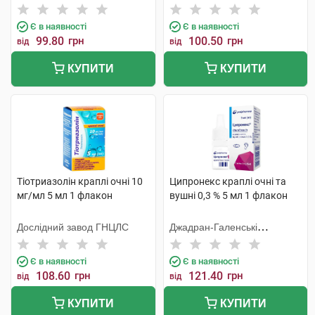
Тідж
Є в наявності
Є в наявності
99.80
грн
100.50
грн
від
від
КУПИТИ
КУПИТИ
Тіотриазолін краплі очні 10
Ципронекс краплі очні та
мг/мл 5 мл 1 флакон
вушні 0,3 % 5 мл 1 флакон
Дослідний завод ГНЦЛС
Джадран-Галенські
Лабораторій
Є в наявності
Є в наявності
108.60
грн
121.40
грн
від
від
КУПИТИ
КУПИТИ