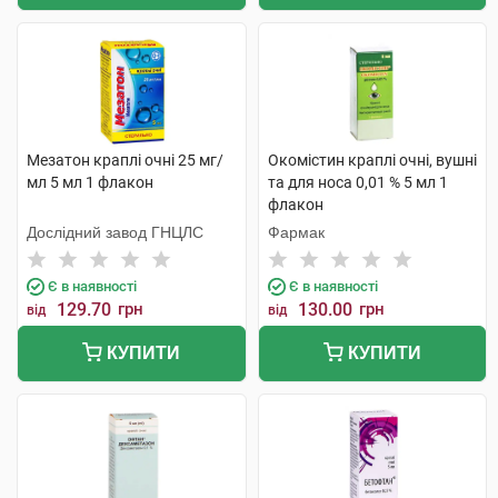
Мезатон краплі очні 25 мг/
Окомістин краплі очні, вушні
мл 5 мл 1 флакон
та для носа 0,01 % 5 мл 1
флакон
Дослідний завод ГНЦЛС
Фармак
Є в наявності
Є в наявності
129.70
грн
130.00
грн
від
від
КУПИТИ
КУПИТИ