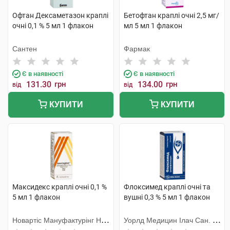
Офтан Дексаметазон краплі
Бетофтан краплі очні 2,5 мг/
очні 0,1 % 5 мл 1 флакон
мл 5 мл 1 флакон
Сантен
Фармак
Є в наявності
Є в наявності
131.30
грн
134.00
грн
від
від
КУПИТИ
КУПИТИ
Максидекс краплі очні 0,1 %
Флоксимед краплі очні та
5 мл 1 флакон
вушні 0,3 % 5 мл 1 флакон
Новартіс Мануфактурінг НВ,
Уорлд Медицин Ілач Сан. Ве