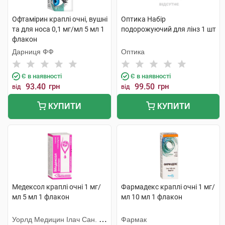
Офтамірин краплі очні, вушні
Оптика Набір
та для носа 0,1 мг/мл 5 мл 1
подорожуючий для лінз 1 шт
флакон
Дарниця ФФ
Оптика
Є в наявності
Є в наявності
93.40
грн
99.50
грн
від
від
КУПИТИ
КУПИТИ
Медексол краплі очні 1 мг/
Фармадекс краплі очні 1 мг/
мл 5 мл 1 флакон
мл 10 мл 1 флакон
Уорлд Медицин Ілач Сан. Ве
Фармак