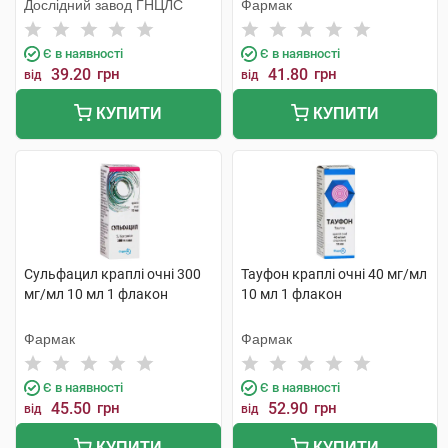
Дослідний завод ГНЦЛС
Фармак
Є в наявності
Є в наявності
39.20
грн
41.80
грн
від
від
КУПИТИ
КУПИТИ
Сульфацил краплі очні 300
Тауфон краплі очні 40 мг/мл
мг/мл 10 мл 1 флакон
10 мл 1 флакон
Фармак
Фармак
Є в наявності
Є в наявності
45.50
грн
52.90
грн
від
від
КУПИТИ
КУПИТИ