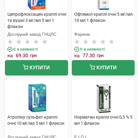
Ципрофлоксацин краплі очні
Офтимол краплі очні 5 мг/мл
та вушні 3 мг/мл 5 мл 1
10 мл 1 флакон
флакон
Дослідний завод ГНЦЛС
Фармак
Є в наявності
Є в наявності
69.30
грн
77.30
грн
від
від
КУПИТИ
КУПИТИ
Атропіну сульфат краплі
Норматин краплі очні 0,5 % 5
очні 10 мг/мл 5 мл 1 флакон
мл 1 флакон
Дослідний завод ГНЦЛС
Е.І.П.І.