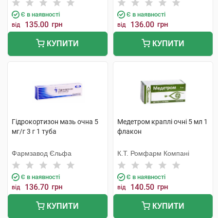
Бельгія
Тідж
Є в наявності
Є в наявності
135.00
грн
136.00
грн
від
від
КУПИТИ
КУПИТИ
Гідрокортизон мазь очна 5
Медетром краплі очні 5 мл 1
мг/г 3 г 1 туба
флакон
Фармзавод Єльфа
К.Т. Ромфарм Компані
Є в наявності
Є в наявності
136.70
грн
140.50
грн
від
від
КУПИТИ
КУПИТИ