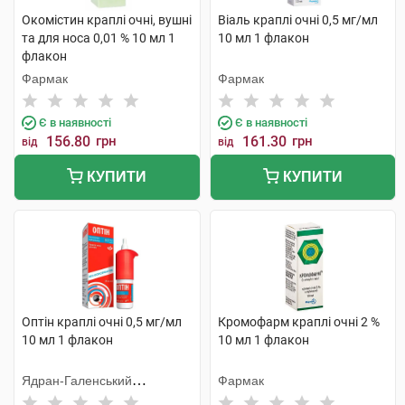
Окомістин краплі очні, вушні
Віаль краплі очні 0,5 мг/мл
та для носа 0,01 % 10 мл 1
10 мл 1 флакон
флакон
Фармак
Фармак
Є в наявності
Є в наявності
156.80
грн
161.30
грн
від
від
КУПИТИ
КУПИТИ
Оптін краплі очні 0,5 мг/мл
Кромофарм краплі очні 2 %
10 мл 1 флакон
10 мл 1 флакон
Ядран-Галенський
Фармак
Лабораторій