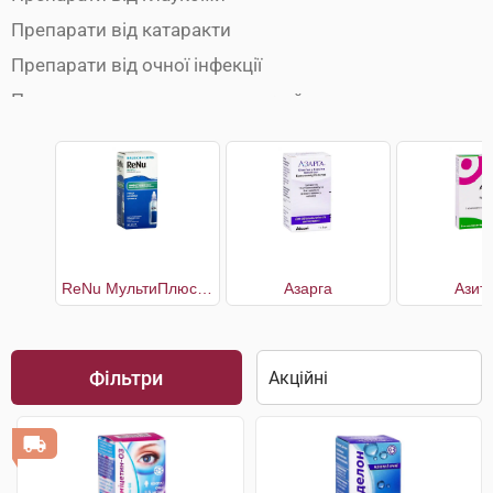
Препарати від катаракти
Препарати від очної інфекції
Препарати для зволоження очей
Розчини для лінз
ReNu МультиПлюс багатоцільовий розчин для контактних лінз
Азарга
Азит
Фільтри