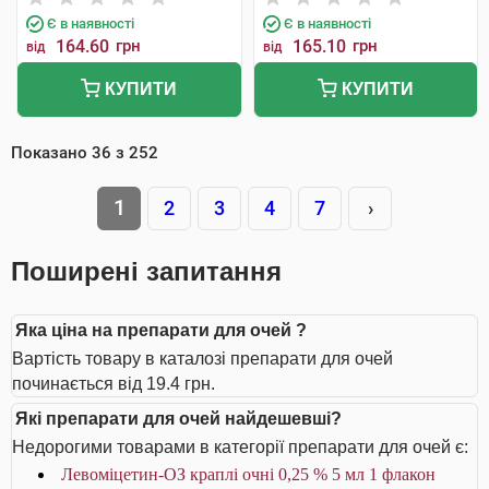
Є в наявності
Є в наявності
164.60
грн
165.10
грн
від
від
КУПИТИ
КУПИТИ
Показано
36
з
252
1
2
3
4
7
›
Поширені запитання
Яка ціна на препарати для очей ?
Вартість товару в каталозі препарати для очей
починається від 19.4 грн.
Які препарати для очей найдешевші?
Недорогими товарами в категорії препарати для очей є:
Левоміцетин-ОЗ краплі очні 0,25 % 5 мл 1 флакон