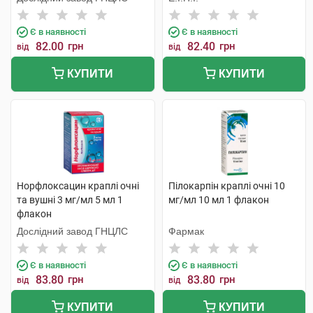
Є в наявності
Є в наявності
82.00
грн
82.40
грн
від
від
КУПИТИ
КУПИТИ
Норфлоксацин краплі очні
Пілокарпін краплі очні 10
та вушні 3 мг/мл 5 мл 1
мг/мл 10 мл 1 флакон
флакон
Дослідний завод ГНЦЛС
Фармак
Є в наявності
Є в наявності
83.80
грн
83.80
грн
від
від
КУПИТИ
КУПИТИ