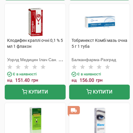
Клодифен краплі очні 0,1 % 5
Тобринекст Комбі мазь очна
мл 1 флакон
5 г 1 туба
Уорлд Медицин Ілач Сан. Ве
Балканфарма-Разград
Тідж
Є в наявності
Є в наявності
151.40
грн
156.00
грн
від
від
КУПИТИ
КУПИТИ