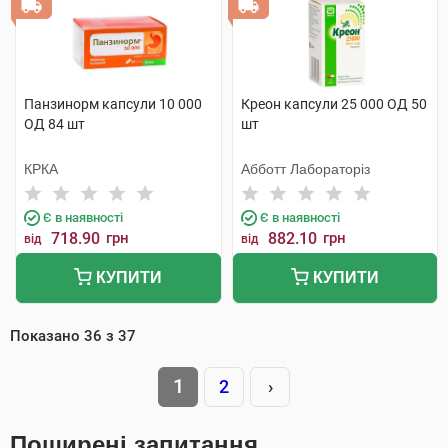
Панзинорм капсули 10 000
Креон капсули 25 000 ОД 50
ОД 84 шт
шт
КРКА
Абботт Лабораторіз
Є в наявності
Є в наявності
718.90
грн
882.10
грн
від
від
КУПИТИ
КУПИТИ
Показано
36
з
37
1
2
›
Поширені запитання