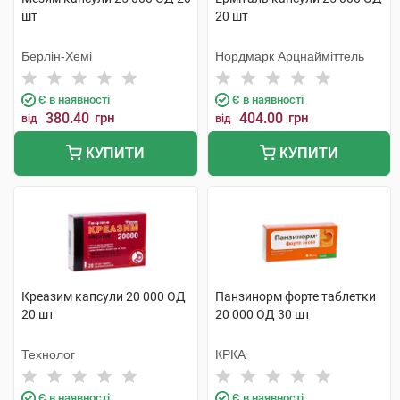
шт
20 шт
Берлін-Хемі
Нордмарк Арцнайміттель
Є в наявності
Є в наявності
380.40
грн
404.00
грн
від
від
КУПИТИ
КУПИТИ
Креазим капсули 20 000 ОД
Панзинорм форте таблетки
20 шт
20 000 ОД 30 шт
Технолог
КРКА
Є в наявності
Є в наявності