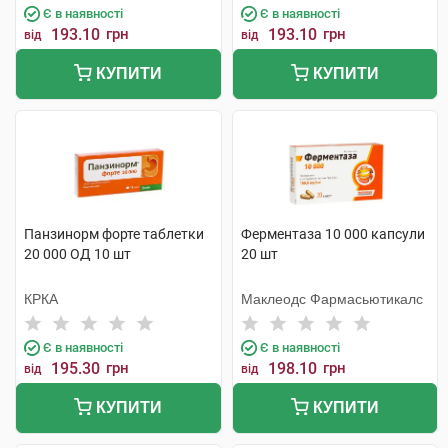
Є в наявності
Є в наявності
193.10
грн
193.10
грн
від
від
КУПИТИ
КУПИТИ
Панзинорм форте таблетки
Ферментаза 10 000 капсули
20 000 ОД 10 шт
20 шт
КРКА
Маклеодс Фармасьютикалс
Є в наявності
Є в наявності
195.30
грн
198.10
грн
від
від
КУПИТИ
КУПИТИ