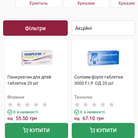
Ерміталь
Креазим
Креазим 
Фільтри
Панкреатин для дітей
Солізим форте таблетки
таблетки 20 шт
3000 F.I.P. ОД 20 шт
Вітаміни
Технолог
Є в наявності
Є в наявності
55.50
грн
67.10
грн
від
від
КУПИТИ
КУПИТИ