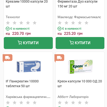
Креазим 10000 капсули 20
Ферментаза Дуо капсули
шт
150 мг 20 шт
Технолог
Маклеодс Фармасьютикалс
Є в наявності
Є в наявності
220.70
грн
225.20
грн
від
від
КУПИТИ
КУПИТИ
IF Панкреатин 10000
Креон капсули 10 000 ОД 20
таблетки 50 шт
шт
Харківська фармацевтична
Абботт Лабораторіз
фабрика