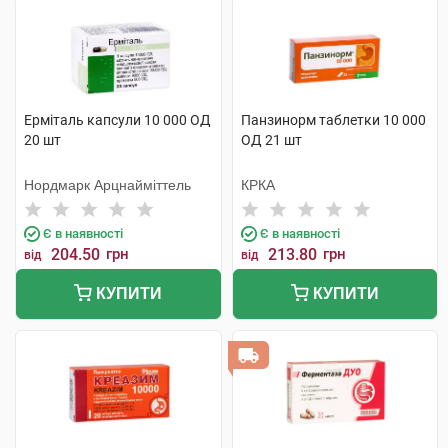
Ерміталь капсули 10 000 ОД
Панзинорм таблетки 10 000
20 шт
ОД 21 шт
Нордмарк Арцнайміттель
КРКА
Є в наявності
Є в наявності
204.50
грн
213.80
грн
від
від
КУПИТИ
КУПИТИ