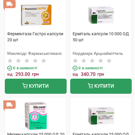
Ферментаза Гастро капсули
Ерміталь капсули 10 000 ОД
20 шт
50 шт
Маклеодс Фармасьютикалс
Нордмарк Арцнайміттель
Є в наявності
Є в наявності
293.00
грн
340.70
грн
від
від
КУПИТИ
КУПИТИ
Мезим капсули 25 000 ОД 20
Ерміталь капсули 25 000 ОД