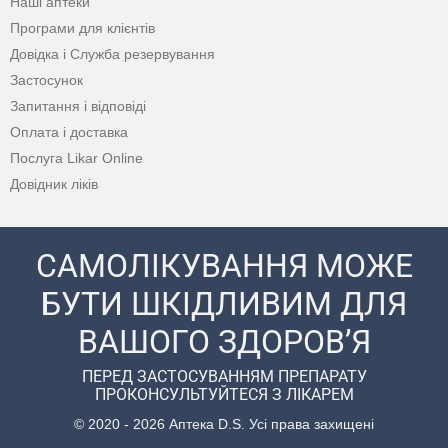
Наші аптеки
Програми для клієнтів
Довідка і Служба резервування
Застосунок
Запитання і відповіді
Оплата і доставка
Послуга Likar Online
Довідник ліків
САМОЛІКУВАННЯ МОЖЕ
БУТИ ШКІДЛИВИМ ДЛЯ
ВАШОГО ЗДОРОВ’Я
ПЕРЕД ЗАСТОСУВАННЯМ ПРЕПАРАТУ
ПРОКОНСУЛЬТУЙТЕСЯ З ЛІКАРЕМ
© 2020 - 2026 Аптека D.S. Усі права захищені