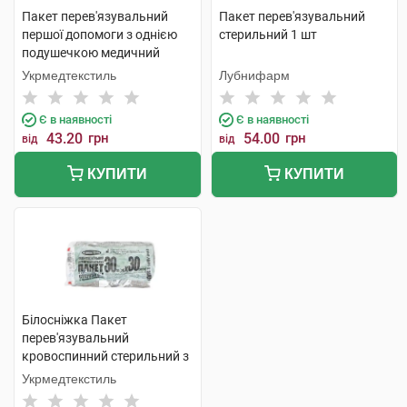
Пакет перев'язувальний
Пакет перев'язувальний
першої допомоги з однією
стерильний 1 шт
подушечкою медичний
стерильний 32смх17,5см 1
Укрмедтекстиль
Лубнифарм
шт
Є в наявності
Є в наявності
43.20
грн
54.00
грн
від
від
КУПИТИ
КУПИТИ
Білосніжка Пакет
перев'язувальний
кровоспинний стерильний з
однією подушкою 30 см х 30
Укрмедтекстиль
см 1 шт