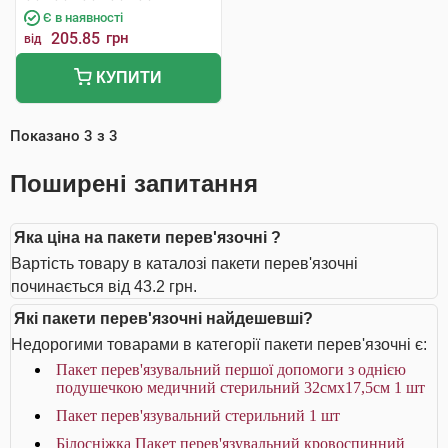
Є в наявності
205.85
грн
від
КУПИТИ
Показано
3
з
3
Поширені запитання
Яка ціна на пакети перев'язочні ?
Вартість товару в каталозі пакети перев'язочні
починається від 43.2 грн.
Які пакети перев'язочні найдешевші?
Недорогими товарами в категорії пакети перев'язочні є:
Пакет перев'язувальний першої допомоги з однією
подушечкою медичний стерильний 32смх17,5см 1 шт
Пакет перев'язувальний стерильний 1 шт
Білосніжка Пакет перев'язувальний кровоспинний