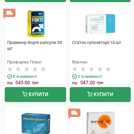
Правенор Форте капсули 30
Статон супозиторії 10 шт
шт
Профарма Плант
Вертекс
Є в наявності
Є в наявності
543.00
грн
547.20
грн
від
від
КУПИТИ
КУПИТИ