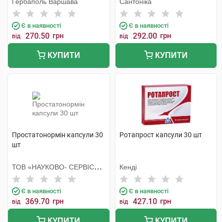
Гербаполь Варшава
Сантоніка
Є в наявності
Є в наявності
270.50
грн
292.00
грн
від
від
КУПИТИ
КУПИТИ
Простатонормін капсули 30
Ротапрост капсули 30 шт
шт
ТОВ «НАУКОВО- СЕРВІСНА
Кенді
ФІРМА «ОТАВА»
Є в наявності
Є в наявності
369.70
грн
427.10
грн
від
від
КУПИТИ
КУПИТИ