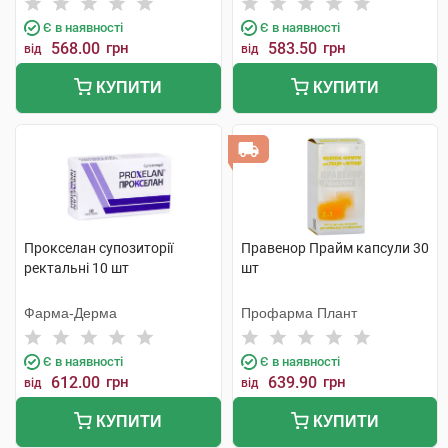
Є в наявності
Є в наявності
568.00
грн
583.50
грн
від
від
КУПИТИ
КУПИТИ
Прокселан супозиторії
Правенор Прайм капсули 30
ректальні 10 шт
шт
Фарма-Дерма
Профарма Плант
Є в наявності
Є в наявності
612.00
грн
639.90
грн
від
від
КУПИТИ
КУПИТИ