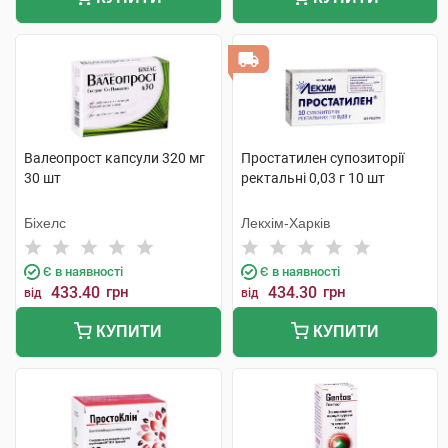
Валеопрост капсули 320 мг
Простатилен супозиторії
30 шт
ректальні 0,03 г 10 шт
Біхелс
Лекхім-Харків
Є в наявності
Є в наявності
433.40
грн
434.30
грн
від
від
КУПИТИ
КУПИТИ