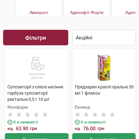
Авапрост
Аденофіт-Форте
Адепр
Фільтри
Супозиторії з олією насіння
Предзарен краплі оральні 30
гарбуза супозиторії
мл 1 флакон
ректальні 0,5 г 10 шт
Монфарм
Екомед
Є в наявності
Є в наявності
63.90
грн
76.00
грн
від
від