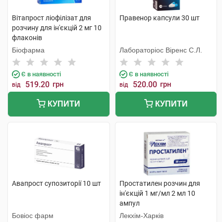
Вітапрост ліофілізат для
Правенор капсули 30 шт
розчину для ін'єкцій 2 мг 10
флаконів
Біофарма
Лабораторіос Віренс С.Л.
Є в наявності
Є в наявності
519.20
грн
520.00
грн
від
від
КУПИТИ
КУПИТИ
Авапрост супозиторії 10 шт
Простатилен розчин для
ін'єкцій 1 мг/мл 2 мл 10
ампул
Бовіос фарм
Лекхім-Харків