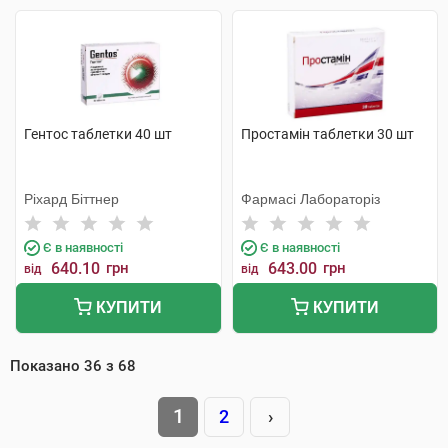
Гентос таблетки 40 шт
Простамін таблетки 30 шт
Ріхард Біттнер
Фармасі Лабораторіз
Є в наявності
Є в наявності
640.10
грн
643.00
грн
від
від
КУПИТИ
КУПИТИ
Показано
36
з
68
1
2
›