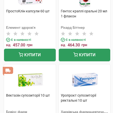
ПростоКлін капсули 60 шт
Гентос краплі оральні 20 мл
1 флакон
Елемент здоров'я
Ріхард Біттнер
Є в наявності
Є в наявності
457.00
грн
464.30
грн
від
від
КУПИТИ
КУПИТИ
Вектазін супозиторії 10 шт
Уропрокт супозиторії
ректальні 10 шт
Бовіос фарм
Харківська фармацевтична