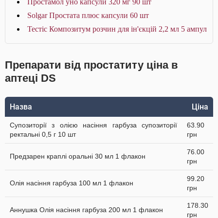
Простамол уно капсули 320 мг 90 шт
Solgar Простата плюс капсули 60 шт
Тестіс Композитум розчин для ін'єкцій 2,2 мл 5 ампул
Препарати від простатиту ціна в
аптеці DS
Назва
Ціна
Супозиторії з олією насіння гарбуза супозиторії
63.90
ректальні 0,5 г 10 шт
грн
76.00
Предзарен краплі оральні 30 мл 1 флакон
грн
99.20
Олія насіння гарбуза 100 мл 1 флакон
грн
178.30
Аннушка Олія насіння гарбуза 200 мл 1 флакон
грн