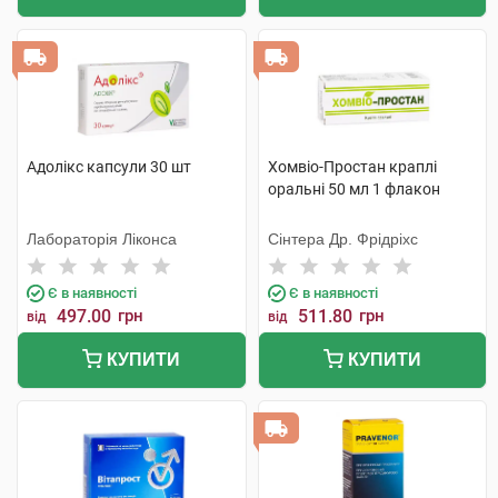
Адолікс капсули 30 шт
Хомвіо-Простан краплі
оральні 50 мл 1 флакон
Лабораторія Ліконса
Сінтера Др. Фрідріхс
Є в наявності
Є в наявності
497.00
грн
511.80
грн
від
від
КУПИТИ
КУПИТИ