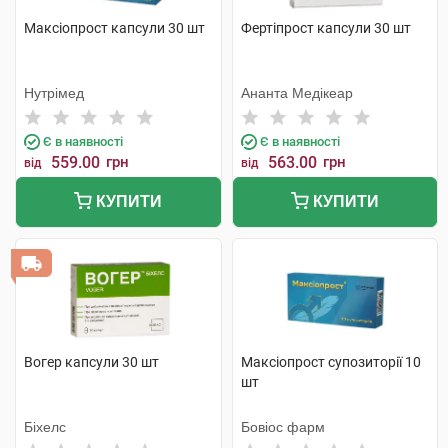
Максіопрост капсули 30 шт
Фертіпрост капсули 30 шт
Нутрімед
Ананта Медікеар
Є в наявності
Є в наявності
559.00
грн
563.00
грн
від
від
КУПИТИ
КУПИТИ
Вогер капсули 30 шт
Максіопрост супозиторії 10
шт
Біхелс
Бовіос фарм