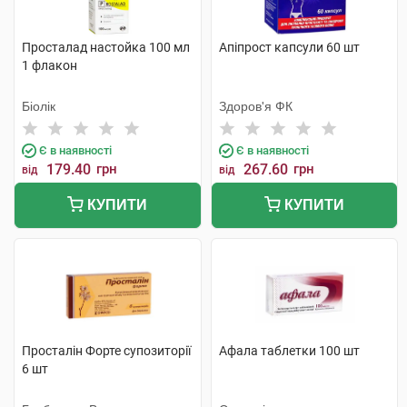
Просталад настойка 100 мл
Апіпрост капсули 60 шт
1 флакон
Біолік
Здоров'я ФК
Є в наявності
Є в наявності
179.40
грн
267.60
грн
від
від
КУПИТИ
КУПИТИ
Просталін Форте супозиторії
Афала таблетки 100 шт
6 шт