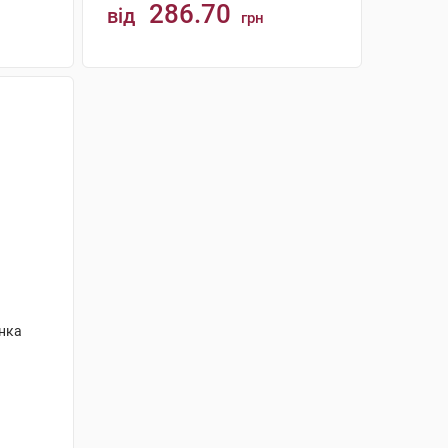
286.70
від
грн
КУПИТИ
анка