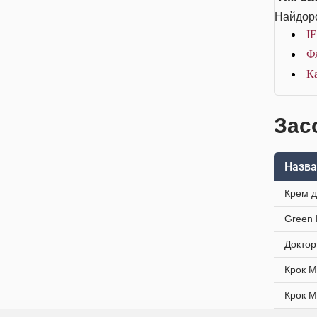
Найдоро
IF
Фл
Ка
Засо
Назва
Крем д
Green 
Доктор
Крок М
Крок М