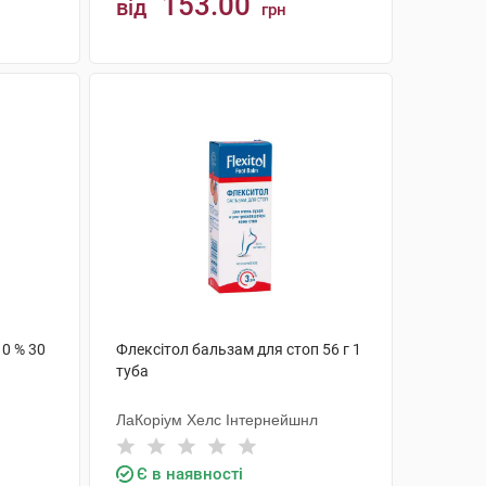
153.00
від
грн
КУПИТИ
0 % 30
Флексітол бальзам для стоп 56 г 1
туба
ЛаКоріум Хелс Інтернейшнл
Є в наявності