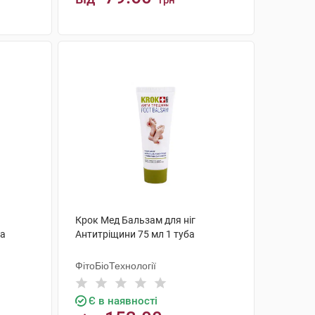
грн
КУПИТИ
Крок Мед Бальзам для ніг
ба
Антитріщини 75 мл 1 туба
ФітоБіоТехнології
Є в наявності