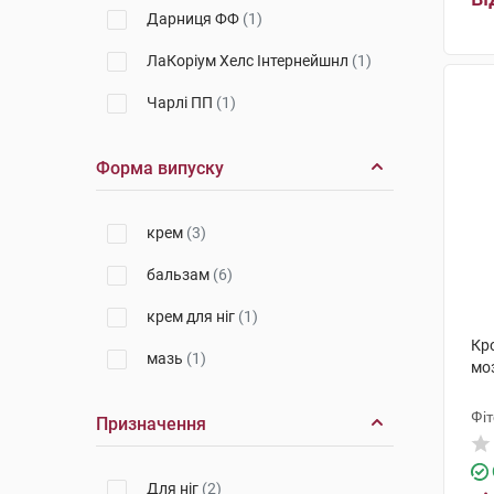
Дарниця ФФ
(1)
ЛаКоріум Хелс Інтернейшнл
(1)
Чарлі ПП
(1)
Форма випуску
крем
(3)
бальзам
(6)
крем для ніг
(1)
Кр
мазь
(1)
моз
Фіт
Призначення
Для ніг
(2)