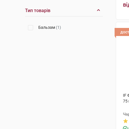
ві
Тип товарів
Бальзам
(1)
дос
IF 
75 
Ча