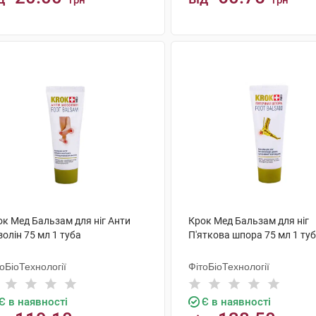
грн
грн
КУПИТИ
КУПИТИ
ок Мед Бальзам для ніг Анти
Крок Мед Бальзам для ніг
олін 75 мл 1 туба
П'яткова шпора 75 мл 1 ту
оБіоТехнології
ФітоБіоТехнології
Є в наявності
Є в наявності