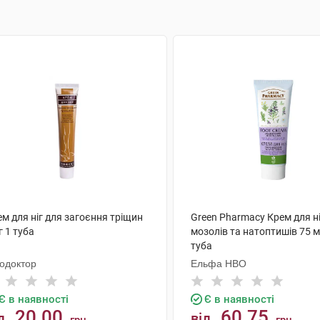
м для ніг для загоєння тріщин
Green Pharmacy Крем для н
г 1 туба
мозолів та натоптишів 75 м
туба
тодоктор
Ельфа НВО
Є в наявності
Є в наявності
20.00
60.75
д
від