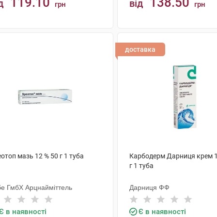
119.10
138.50
д
від
грн
грн
КУПИТИ
КУПИТИ
доставка
отоп мазь 12 % 50 г 1 туба
Карбодерм Дарниця крем 1
г 1 туба
бе ГмбХ Арцнайміттель
Дарниця ФФ
Є в наявності
Є в наявності