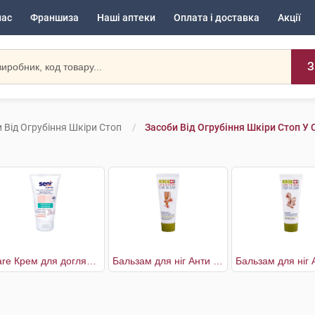
нас
Франшиза
Наші аптеки
Оплата і доставка
Акції
З
 Від Огрубіння Шкіри Стоп
Засоби Від Огрубіння Шкіри Стоп У 
Care Крем для догляду за сухою і огрубілою шкірою
Бальзам для ніг Анти мозолін