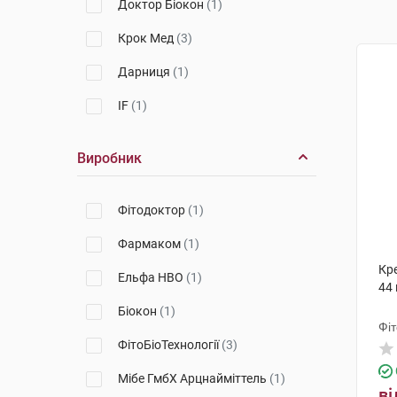
Доктор Біокон
(1)
Крок Мед
(3)
Дарниця
(1)
IF
(1)
Виробник
Фітодоктор
(1)
Фармаком
(1)
Кре
Ельфа НВО
(1)
44 
Біокон
(1)
Фі
ФітоБіоТехнології
(3)
Мібе ГмбХ Арцнайміттель
(1)
ві