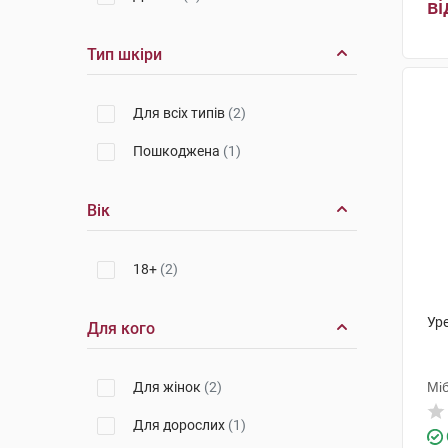
ві
Тип шкіри
Для всіх типів
(2)
Пошкоджена
(1)
Вік
18+
(2)
Уре
Для кого
Для жінок
(2)
Мі
Для дорослих
(1)