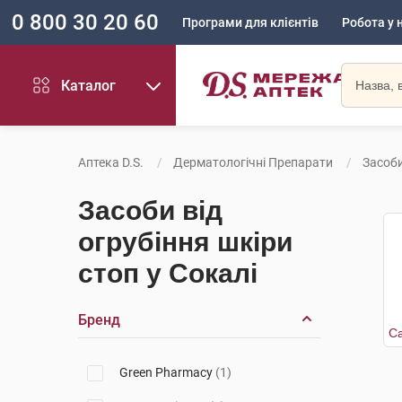
0 800 30 20 60
Програми для клієнтів
Робота у 
Каталог
Аптека D.S.
Дерматологічні Препарати
Засоби
Засоби від
огрубіння шкіри
стоп у Сокалі
Бренд
Green Pharmacy
(1)