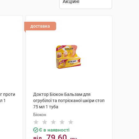
доставка
іг проти
Доктор Біокон Бальзам для
л 1
огрубілої та потрісканої шкіри стоп
75 мл 1 туба
Біокон
Є в наявності
79.60
від