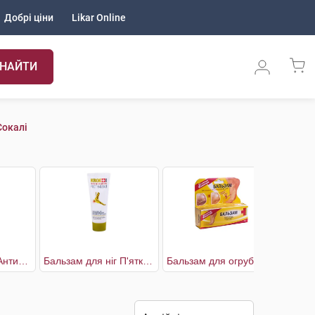
Добрі ціни
Likar Online
НАЙТИ
Сокалі
Бальзам для ніг Антитріщини
Бальзам для ніг П'яткова шпора
Бальзам для огрубілої та потрісканої шкіри стоп
Зі