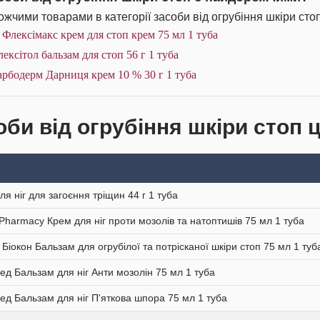
жчими товарами в категорії засоби від огрубіння шкіри стоп
 Флексімакс крем для стоп крем 75 мл 1 туба
ексітол бальзам для стоп 56 г 1 туба
рбодерм Дарниця крем 10 % 30 г 1 туба
би від огрубіння шкіри стоп ц
ля ніг для загоєння тріщин 44 г 1 туба
Pharmacy Крем для ніг проти мозолів та натоптишів 75 мл 1 туба
 Біокон Бальзам для огрубілої та потрісканої шкіри стоп 75 мл 1 туб
ед Бальзам для ніг Анти мозолін 75 мл 1 туба
ед Бальзам для ніг П'яткова шпора 75 мл 1 туба