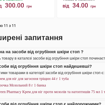
300.00
34.00
д
від
грн
грн
АНАЛОГИ
КУПИТИ
но
11
з
11
ирені запитання
на на засоби від огрубіння шкіри стоп ?
 товару в каталозі засоби від огрубіння шкіри стоп починаєт
асоби від огрубіння шкіри стоп найдешевші?
ими товарами в категорії засоби від огрубіння шкіри стоп є:
ем для ніг для загоєння тріщин 44 г 1 туба
рочка Мозольний 8 г 1 банка
een Pharmacy Крем для ніг проти мозолів та натоптишів 75 мл 1 
асоби від огрубіння шкіри стоп є найдорожчими?