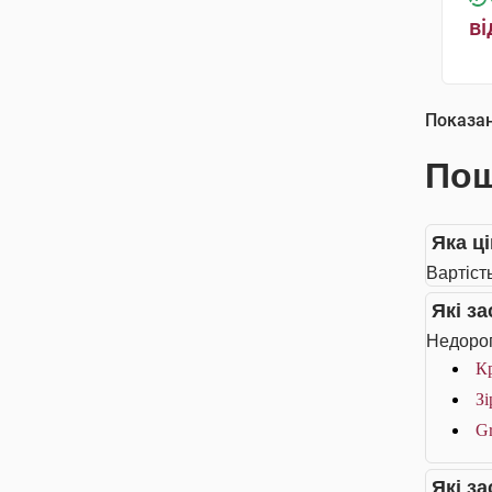
ві
Показа
Пош
Яка ці
Вартість
Які з
Недорог
Кр
Зі
Gr
Які з