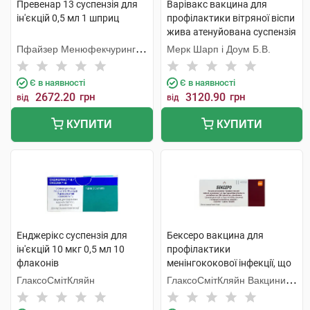
Превенар 13 суспензія для
Варівакс вакцина для
ін'єкцій 0,5 мл 1 шприц
профілактики вітряної віспи
жива атенуйована суспензія
для ін'єкцій 1 флакон
Пфайзер Менюфекчуринг
Мерк Шарп і Доум Б.В.
Бельгія
Є в наявності
Є в наявності
2672.20
грн
3120.90
грн
від
від
КУПИТИ
КУПИТИ
Енджерікс суспензія для
Бексеро вакцина для
ін'єкцій 10 мкг 0,5 мл 10
профілактики
флаконів
менінгококової інфекції, що
викликається серогрупою В
ГлаксоСмітКляйн
ГлаксоСмітКляйн Вакцини
суспензія для ін'єкцій 0,5 мл
С.Р.Л.
1 шприц