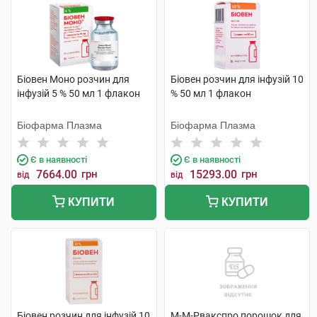
Біовен Моно розчин для
Біовен розчин для інфузій 10
інфузій 5 % 50 мл 1 флакон
% 50 мл 1 флакон
Біофарма Плазма
Біофарма Плазма
Є в наявності
Є в наявності
7664.00
грн
15293.00
грн
від
від
КУПИТИ
КУПИТИ
Біовен розчин для інфузій 10
М-М-Рвакспро порошок для