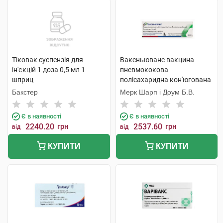
Тіковак суспензія для
Ваксньюванс вакцина
ін'єкцій 1 доза 0,5 мл 1
пневмококова
шприц
полісахаридна кон'югована
15-валентна адсорбована
Бакстер
Мерк Шарп і Доум Б.В.
суспензія для ін'єкцій 1 доза
0,5 мл 1 шприц
Є в наявності
Є в наявності
2240.20
грн
2537.60
грн
від
від
КУПИТИ
КУПИТИ