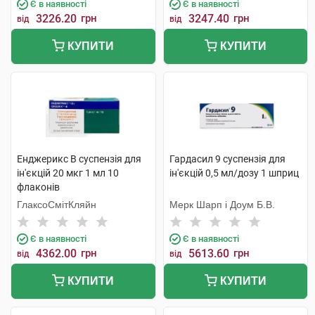
Є в наявності
Є в наявності
3226.20
грн
3247.40
грн
від
від
КУПИТИ
КУПИТИ
Енджерикс B суспензія для
Гардасил 9 суспензія для
ін'єкцій 20 мкг 1 мл 10
ін'єкцій 0,5 мл/дозу 1 шприц
флаконів
ГлаксоСмітКляйн
Мерк Шарп і Доум Б.В.
Є в наявності
Є в наявності
4362.00
грн
5613.60
грн
від
від
КУПИТИ
КУПИТИ