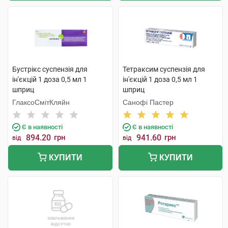
Бустрікс суспензія для
Тетраксим суспензія для
ін'єкцій 1 доза 0,5 мл 1
ін'єкцій 1 доза 0,5 мл 1
шприц
шприц
ГлаксоСмітКляйн
Санофі Пастер
Є в наявності
Є в наявності
894.20
грн
941.60
грн
від
від
КУПИТИ
КУПИТИ