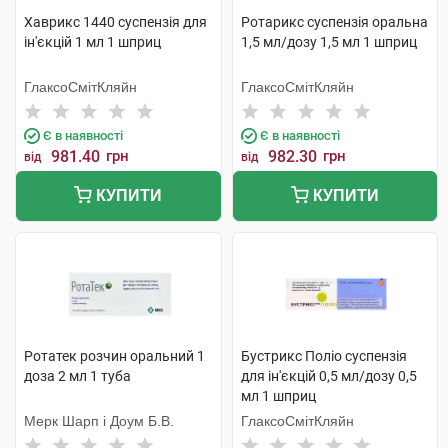
Хаврикс 1440 суспензія для
Ротарикс суспензія оральна
ін'єкцій 1 мл 1 шприц
1,5 мл/дозу 1,5 мл 1 шприц
ГлаксоСмітКляйн
ГлаксоСмітКляйн
Є в наявності
Є в наявності
981.40
грн
982.30
грн
від
від
КУПИТИ
КУПИТИ
Ротатек розчин оральний 1
Бустрикс Поліо суспензія
доза 2 мл 1 туба
для ін'єкцій 0,5 мл/дозу 0,5
мл 1 шприц
Мерк Шарп і Доум Б.В.
ГлаксоСмітКляйн