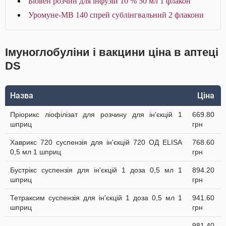
Біовен розчин для інфузій 10 % 50 мл 1 флакон
Уромуне-МВ 140 спрей сублінгвальний 2 флакони
Імуноглобуліни і вакцини ціна в аптеці
DS
Назва
Ціна
Пріорикс ліофілізат для розчину для ін'єкцій 1
669.80
шприц
грн
Хаврикс 720 суспензія для ін'єкцій 720 ОД ELISA
768.60
0,5 мл 1 шприц
грн
Бустрікс суспензія для ін'єкцій 1 доза 0,5 мл 1
894.20
шприц
грн
Тетраксим суспензія для ін'єкцій 1 доза 0,5 мл 1
941.60
шприц
грн
981.40