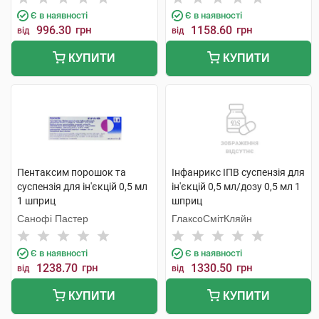
Є в наявності
Є в наявності
996.30
грн
1158.60
грн
від
від
КУПИТИ
КУПИТИ
Пентаксим порошок та
Інфанрикс ІПВ суспензія для
суспензія для ін'єкцій 0,5 мл
ін'єкцій 0,5 мл/дозу 0,5 мл 1
1 шприц
шприц
Санофі Пастер
ГлаксоСмітКляйн
Є в наявності
Є в наявності
1238.70
грн
1330.50
грн
від
від
КУПИТИ
КУПИТИ