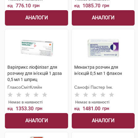
776.10
грн
1085.70
грн
від
від
АНАЛОГИ
АНАЛОГИ
Варілрикс ліофілізат для
Менактра розчин для
розчину для ін'єкцій 1 доза
ін'єкцій 0,5 мл 1 флакон
0,5 мл 1 шприц
ГлаксоСмітКляйн
Санофі Пастер Інк.
Немає в наявності
Немає в наявності
1353.30
грн
1481.00
грн
від
від
АНАЛОГИ
АНАЛОГИ