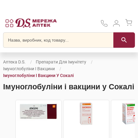
Аптека D.S.
Препарати Для Імунітету
Імуноглобуліни І Вакцини
Імуноглобуліни І Вакцини У Сокалі
Імуноглобуліни і вакцини у Сокалі