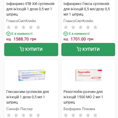
Інфанрикс ІПВ Хіб суспензія
Інфанрикс Гекса суспензія
для ін'єкцій 1 доза 0,5 мл 1
для ін'єкцій 0,5 мл/дозу 0,5
шприц
мл 1 шприц
ГлаксоСмітКляйн
ГлаксоСмітКляйн
Є в наявності
Є в наявності
1588.70
грн
1701.00
грн
від
від
КУПИТИ
КУПИТИ
Гексаксим суспензія для
Резоглобін розчин для
ін'єкцій 1 доза 0,5 мл 1
ін'єкцій 1500 МО 2 мл 1
шприц
шприц
Санофі Пастер
Біофарма Плазма