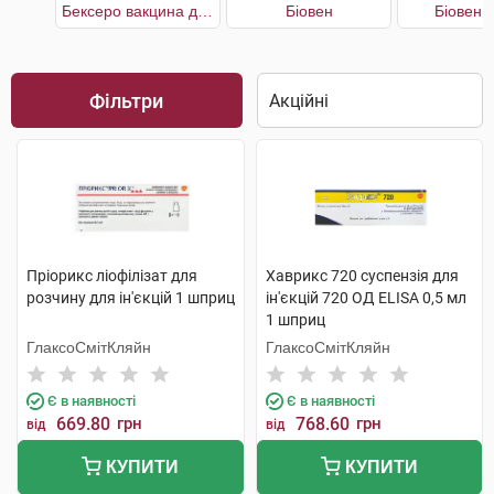
Бексеро вакцина для профілактики менінгококової інфекції, що викликається серогрупою В
Біовен
Біовен 
Фільтри
Пріорикс ліофілізат для
Хаврикс 720 суспензія для
розчину для ін'єкцій 1 шприц
ін'єкцій 720 ОД ELISA 0,5 мл
1 шприц
ГлаксоСмітКляйн
ГлаксоСмітКляйн
Є в наявності
Є в наявності
669.80
грн
768.60
грн
від
від
КУПИТИ
КУПИТИ