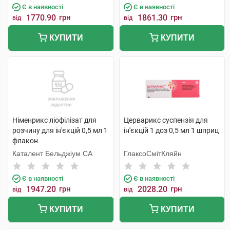
Є в наявності
Є в наявності
1770.90
грн
1861.30
грн
від
від
КУПИТИ
КУПИТИ
Німенрикс ліофілізат для
Церварикс суспензія для
розчину для ін'єкцій 0,5 мл 1
ін'єкцій 1 доз 0,5 мл 1 шприц
флакон
Каталент Бельджіум СА
ГлаксоСмітКляйн
Є в наявності
Є в наявності
1947.20
грн
2028.20
грн
від
від
КУПИТИ
КУПИТИ