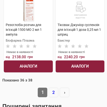
Резоглобін розчин для
Тіковак Джуніор суспензія
ін'єкцій 1500 МО 2 мл 1
для ін'єкцій 1 доза 0,25 мл 1
ампула
шприц
Біофарма Плазма
Бакстер
Немає в наявності
Немає в наявності
2138.00
грн
2240.20
грн
від
від
АНАЛОГИ
АНАЛОГИ
Показано
36
з
38
1
2
›
Поширені запитання