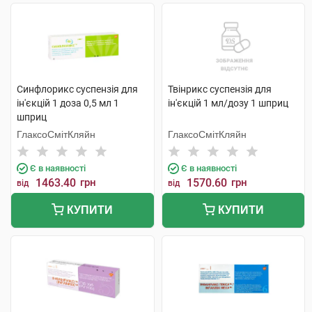
Синфлорикс суспензія для
Твінрикс суспензія для
ін'єкцій 1 доза 0,5 мл 1
ін'єкцій 1 мл/дозу 1 шприц
шприц
ГлаксоСмітКляйн
ГлаксоСмітКляйн
Є в наявності
Є в наявності
1463.40
грн
1570.60
грн
від
від
КУПИТИ
КУПИТИ