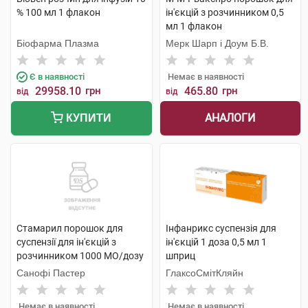
% 100 мл 1 флакон
ін'єкцій з розчинником 0,5
мл 1 флакон
Біофарма Плазма
Мерк Шарп і Доум Б.В.
Є в наявності
Немає в наявності
29958.10
грн
465.80
грн
від
від
АНАЛОГИ
КУПИТИ
Стамарил порошок для
Інфанрикс суспензія для
суспензії для ін'єкцій з
ін'єкцій 1 доза 0,5 мл 1
розчинником 1000 МО/дозу
шприц
1 флакон
Санофі Пастер
ГлаксоСмітКляйн
Немає в наявності
Немає в наявності