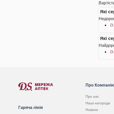
Вартіст
Які с
Недорог
D.
Які с
Найдоро
D.
Про Компані
Про нас
Наші нагороди
Гаряча лінія
Новини