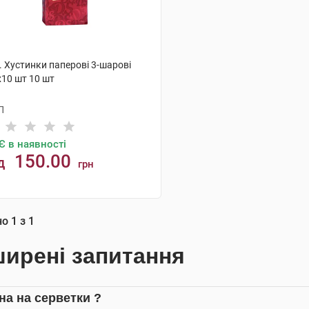
. Хустинки паперові 3-шарові
х10 шт 10 шт
П
Є в наявності
150.00
д
грн
КУПИТИ
но
1
з
1
ирені запитання
іна на серветки ?