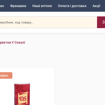
нас
Франшиза
Наші аптеки
Оплата і доставка
Акції
З
рветки У Сокалі
тавка