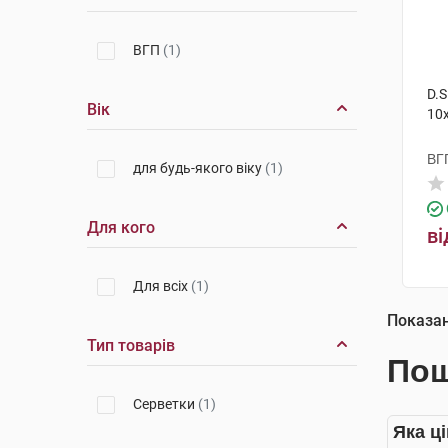
ВГП
(1)
D.S
Вік
10
ВГ
для будь-якого віку
(1)
Для кого
ві
Для всіх
(1)
Показа
Тип товарів
Пош
Серветки
(1)
Яка ц