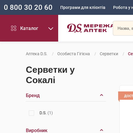
0 800 30 20 60
Програми для клієнтів
Робота у 
Каталог
Аптека D.S.
Особиста Гігієна
Серветки
Се
Серветки у
Сокалі
Бренд
дос
D.S.
(1)
Виробник