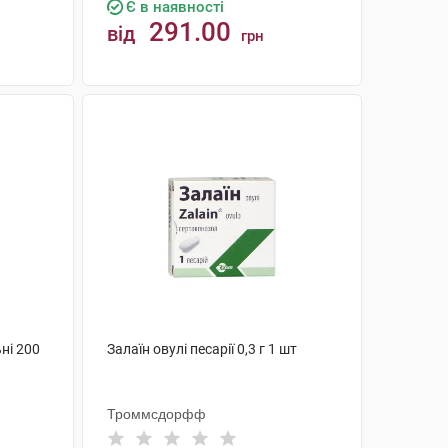
Є в наявності
291.00
від
грн
КУПИТИ
ні 200
Залаїн овулі песарії 0,3 г 1 шт
Троммсдорфф