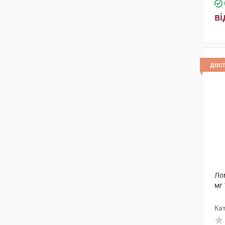
ві
дос
Ло
мг 
Кат