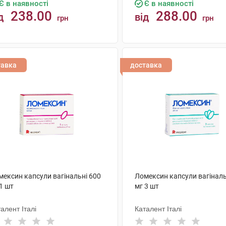
Є в наявності
Є в наявності
238.00
288.00
д
від
грн
грн
КУПИТИ
КУПИТИ
тавка
доставка
мексин капсули вагінальні 600
Ломексин капсули вагіналь
1 шт
мг 3 шт
алент Італі
Каталент Італі