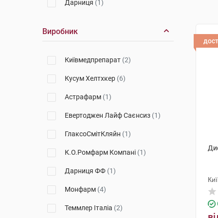
Дарниця
(1)
Виробник
дос
Київмедпрепарат
(2)
Кусум Хелтхкер
(6)
Астрафарм
(1)
Евертоджен Лайф Саєнсиз
(1)
ГлаксоСмітКляйн
(1)
Ди
К.О.Ромфарм Компані
(1)
Дарниця ФФ
(1)
Ки
Монфарм
(4)
Теммлер Італіа
(2)
ві