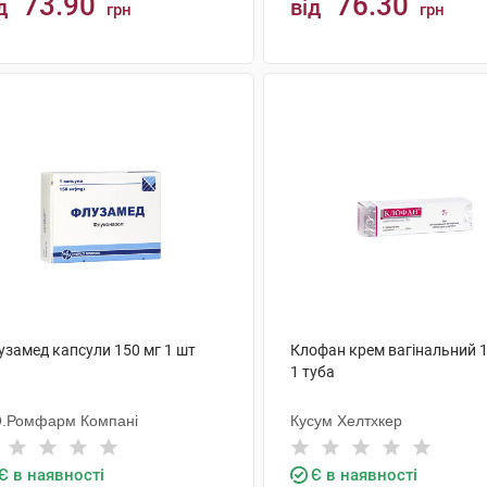
73.90
76.30
д
від
грн
грн
КУПИТИ
КУПИТИ
узамед капсули 150 мг 1 шт
Клофан крем вагінальний 1
1 туба
О.Ромфарм Компані
Кусум Хелтхкер
Є в наявності
Є в наявності