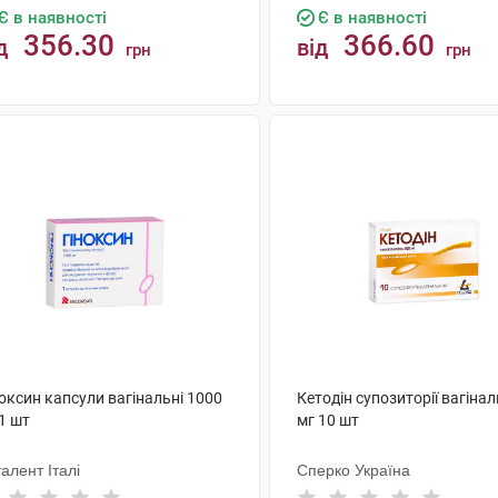
Є в наявності
Є в наявності
356.30
366.60
д
від
грн
грн
КУПИТИ
КУПИТИ
оксин капсули вагінальні 1000
Кетодін супозиторії вагінал
1 шт
мг 10 шт
алент Італі
Сперко Україна