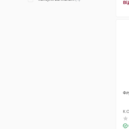
ві
Фл
К.