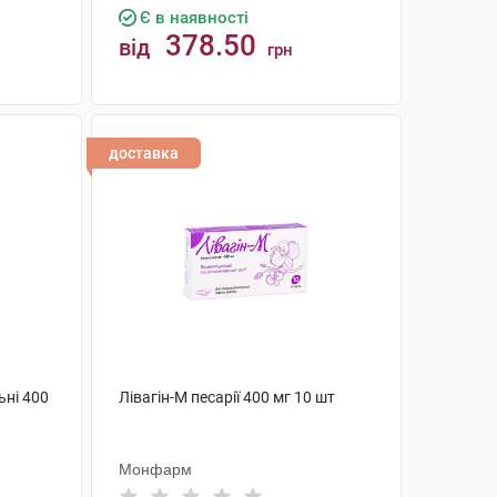
Є в наявності
378.50
від
грн
КУПИТИ
доставка
ьні 400
Лівагін-М песарії 400 мг 10 шт
Монфарм