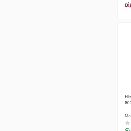
ві
Ніс
50
Мо