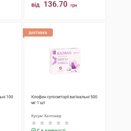
136.70
від
грн
КУПИТИ
доставка
ьні 100
Клофан супозиторії вагінальні 500
мг 1 шт
Кусум Хелтхкер
Є в наявності