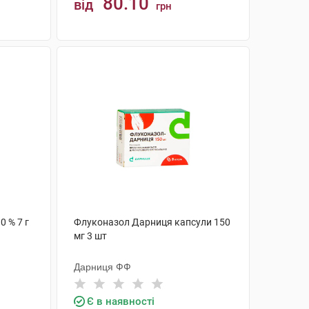
80.10
від
грн
КУПИТИ
0 % 7 г
Флуконазол Дарниця капсули 150
мг 3 шт
Дарниця ФФ
Є в наявності