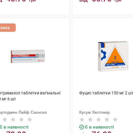
грн
грн
КУПИТИ
КУПИТИ
тавка
отримазол таблетки вагінальні
Фуцис таблетки 150 мг 2 ш
 мг 6 шт
ертоджен Лайф Саєнсиз
Кусум Хелтхкер
Є в наявності
Є в наявності