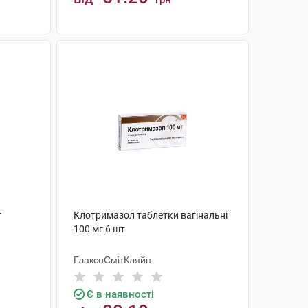
грн
КУПИТИ
т
Клотримазол таблетки вагінальні
100 мг 6 шт
ГлаксоСмітКляйн
Є в наявності