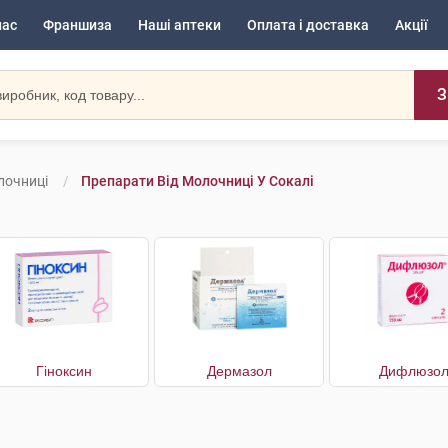
нас
Франшиза
Наші аптеки
Оплата і доставка
Акції
З
лочниці
Препарати Від Молочниці У Сокалі
Гіноксин
Дермазол
Дифлюзо