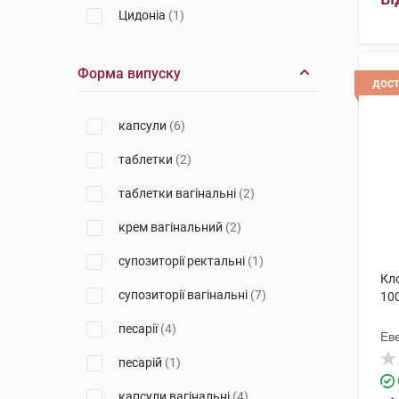
Цидоніа
(1)
Каталент Італі
(4)
Форма випуску
Троммсдорфф
(1)
дос
Сперко Україна
(1)
капсули
(6)
Фарева Амбуаз
(1)
таблетки
(2)
Рекордаті Індастріа
(1)
таблетки вагінальні
(2)
Фармекс Груп
(1)
крем вагінальний
(2)
супозиторії ректальні
(1)
Кл
супозиторії вагінальні
(7)
100
песарії
(4)
Ев
песарій
(1)
капсули вагінальні
(4)