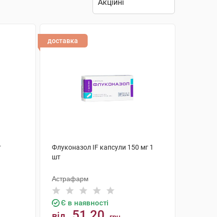
доставка
т
Флуконазол IF капсули 150 мг 1
шт
Астрафарм
Є в наявності
51.20
від