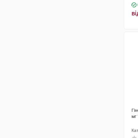
ві
Гін
мг 
Кат