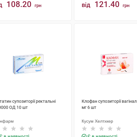
108.20
121.40
д
від
грн
грн
КУПИТИ
КУПИТИ
татин супозиторії ректальні
Клофан супозиторії вагінал
0000 ОД 10 шт
мг 6 шт
нфарм
Кусум Хелтхкер
Є в наявності
Є в наявності