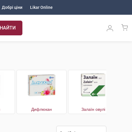
Добрі ціни
Likar Online
НАЙТИ
л
Дифлюкан
Залаїн овулі