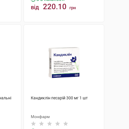
220.10
від
грн
КУПИТИ
нальні
Кандиклін песарій 300 мг 1 шт
Монфарм