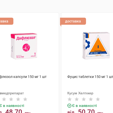
тавка
доставка
флюзол капсули 150 мг 1 шт
Фуцис таблетки 150 мг 1 ш
ївмедпрепарат
Кусум Хелтхкер
Є в наявності
Є в наявності
48.70
50.70
д
від