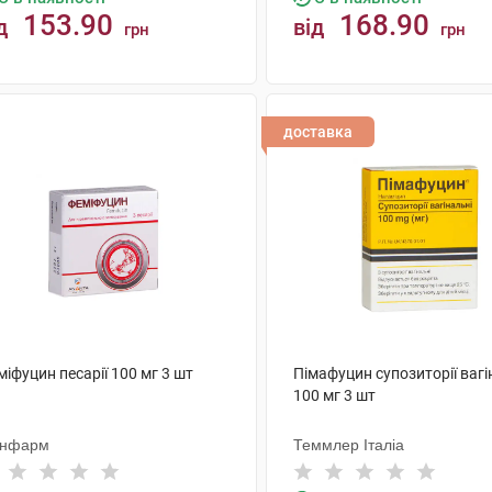
153.90
168.90
д
від
грн
грн
КУПИТИ
КУПИТИ
доставка
іфуцин песарії 100 мг 3 шт
Пімафуцин супозиторії вагі
100 мг 3 шт
нфарм
Теммлер Італіа