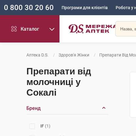
0 800 30 20 60
Програми для клієнтів
Робота у 
Каталог
Аптека D.S.
Здоров'я Жінки
Препарати Від Мо
Препарати від
молочниці у
Сокалі
Бренд
IF
(1)