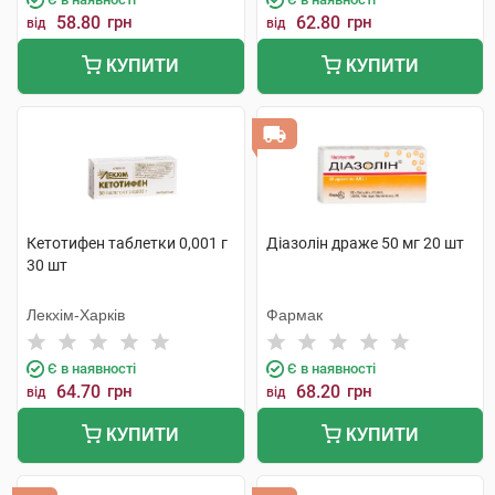
58.80
грн
62.80
грн
від
від
КУПИТИ
КУПИТИ
Кетотифен таблетки 0,001 г
Діазолін драже 50 мг 20 шт
30 шт
Лекхім-Харків
Фармак
Є в наявності
Є в наявності
64.70
грн
68.20
грн
від
від
КУПИТИ
КУПИТИ