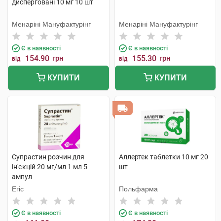
дисперговані 10 мг 10 шт
Менаріні Мануфактурінг
Менаріні Мануфактурінг
Є в наявності
Є в наявності
154.90
грн
155.30
грн
від
від
КУПИТИ
КУПИТИ
Супрастин розчин для
Аллертек таблетки 10 мг 20
ін'єкцій 20 мг/мл 1 мл 5
шт
ампул
Егіс
Польфарма
Є в наявності
Є в наявності