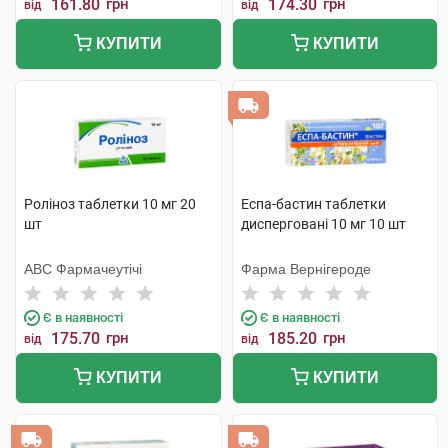
161.80
грн
174.30
грн
від
від
КУПИТИ
КУПИТИ
Роліноз таблетки 10 мг 20
Еспа-бастин таблетки
шт
дисперговані 10 мг 10 шт
АВС Фармачеутічі
Фарма Вернігероде
Є в наявності
Є в наявності
175.70
грн
185.20
грн
від
від
КУПИТИ
КУПИТИ