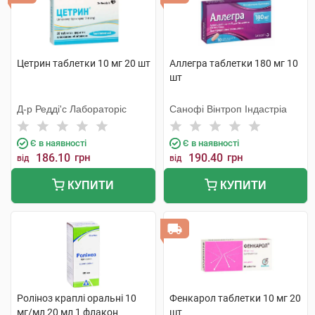
Цетрин таблетки 10 мг 20 шт
Аллегра таблетки 180 мг 10
шт
Д-р Редді'с Лабораторіс
Санофі Вінтроп Індастріа
Є в наявності
Є в наявності
186.10
грн
190.40
грн
від
від
КУПИТИ
КУПИТИ
Роліноз краплі оральні 10
Фенкарол таблетки 10 мг 20
мг/мл 20 мл 1 флакон
шт