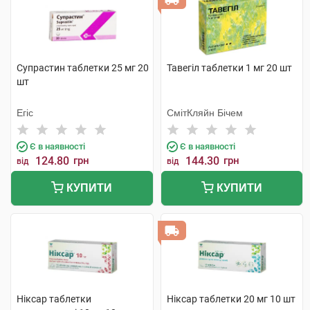
Супрастин таблетки 25 мг 20
Тавегіл таблетки 1 мг 20 шт
шт
Егіс
СмітКляйн Бічем
Є в наявності
Є в наявності
124.80
грн
144.30
грн
від
від
КУПИТИ
КУПИТИ
Ніксар таблетки
Ніксар таблетки 20 мг 10 шт