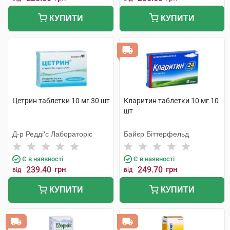
КУПИТИ
КУПИТИ
Цетрин таблетки 10 мг 30 шт
Кларитин таблетки 10 мг 10
шт
Д-р Редді'с Лабораторіс
Байєр Біттерфельд
Є в наявності
Є в наявності
239.40
грн
249.70
грн
від
від
КУПИТИ
КУПИТИ