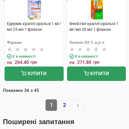
Едермік краплі оральні 1 мг/
Феністил краплі оральні 1
мл 25 мл 1 флакон
мг/мл 20 мл 1 флакон
Фармак
Халеон КХ С.а.р.л.
Є в наявності
Є в наявності
264.40
грн
271.80
грн
від
від
КУПИТИ
КУПИТИ
Показано
36
з
45
1
2
›
Поширені запитання