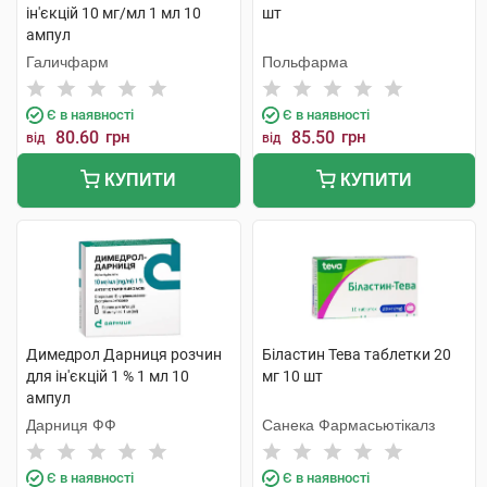
ін'єкцій 10 мг/мл 1 мл 10
шт
ампул
Галичфарм
Польфарма
Є в наявності
Є в наявності
80.60
грн
85.50
грн
від
від
КУПИТИ
КУПИТИ
Димедрол Дарниця розчин
Біластин Тева таблетки 20
для ін'єкцій 1 % 1 мл 10
мг 10 шт
ампул
Дарниця ФФ
Санека Фармасьютікалз
Є в наявності
Є в наявності