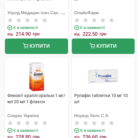
Уорлд Медицин Ілач Сан. Ве
ОлайнФарм
Тідж
Є в наявності
Є в наявності
214.90
грн
222.50
грн
від
від
КУПИТИ
КУПИТИ
Фенокіт краплі оральні 1 мг/
Рупафін таблетки 10 мг 10
мл 20 мл 1 флакон
шт
Сперко Україна
Ноукор Хелс С.А.
Є в наявності
Є в наявності
228.80
грн
236.60
грн
від
від