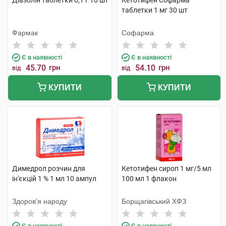
Діазолін таблетки 0,1 г 10 шт
Кетотифен Софарма
таблетки 1 мг 30 шт
Фармак
Софарма
Є в наявності
Є в наявності
45.70
грн
54.10
грн
від
від
КУПИТИ
КУПИТИ
Димедрол розчин для
Кетотифен сироп 1 мг/5 мл
ін'єкцій 1 % 1 мл 10 ампул
100 мл 1 флакон
Здоров'я народу
Борщагівський ХФЗ
Є в наявності
Є в наявності