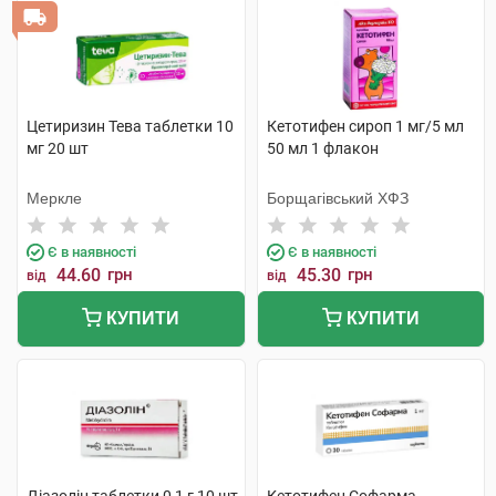
Цетиризин Тева таблетки 10
Кетотифен сироп 1 мг/5 мл
мг 20 шт
50 мл 1 флакон
Меркле
Борщагівський ХФЗ
Є в наявності
Є в наявності
44.60
грн
45.30
грн
від
від
КУПИТИ
КУПИТИ