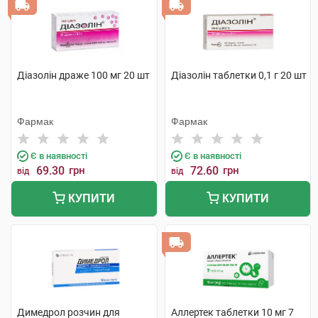
Діазолін драже 100 мг 20 шт
Діазолін таблетки 0,1 г 20 шт
Фармак
Фармак
Є в наявності
Є в наявності
69.30
грн
72.60
грн
від
від
КУПИТИ
КУПИТИ
Димедрол розчин для
Аллертек таблетки 10 мг 7