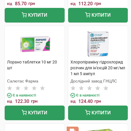
85.70
грн
112.20
грн
від
від
КУПИТИ
КУПИТИ
Лорано таблетки 10 мг 20
Хлоропіраміну гідрохлорид
шт
розчин для ін'єкцій 20 мг/мл
1 мл 5 ампул
Салютас Фарма
Дослідний завод ГНЦЛС
Є в наявності
Є в наявності
122.30
грн
124.40
грн
від
від
КУПИТИ
КУПИТИ