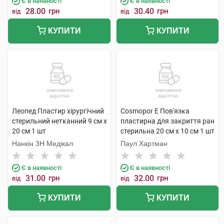
Є в наявності
Є в наявності
28.00
грн
30.40
грн
від
від
КУПИТИ
КУПИТИ
Леопед Пластир хірургічний
Cosmopor E Пов'язка
стерильний нетканний 9 см х
пластирна для закриття ран
20 см 1 шт
стерильна 20 см х 10 см 1 шт
Нанкін 3H Медікал
Паул Хартман
Є в наявності
Є в наявності
31.00
грн
32.00
грн
від
від
КУПИТИ
КУПИТИ