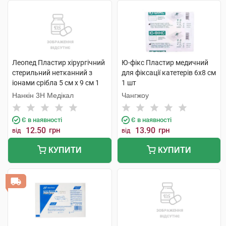
Леопед Пластир хірургічний
Ю-фікс Пластир медичний
стерильний нетканний з
для фіксації катетерів 6х8 см
іонами срібла 5 см х 9 см 1
1 шт
шт
Нанкін 3H Медікал
Чангжоу
Є в наявності
Є в наявності
12.50
грн
13.90
грн
від
від
КУПИТИ
КУПИТИ