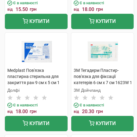
Є в наявності
Є в наявності
15.50
грн
18.00
грн
від
від
КУПИТИ
КУПИТИ
Medplast Пов'язка
3M Тегадерм Пластир-
пластирна стерильна для
пов'язка для фіксації
закриття ран 9 см х 5 см 1
катетерів 6 см х 7 см 1623W 1
шт
шт
Долфі
3М Дойчланд
Є в наявності
Є в наявності
18.00
грн
20.30
грн
від
від
КУПИТИ
КУПИТИ