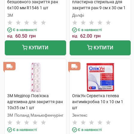
безшовного закриття ран
пластирна стерильна для
6х100 мм R1546 1 шт
закриття ран 9 см х 30 см 1
шт
ЗМ
Долфі
Є в наявності
Є в наявності
60.50
грн
62.00
грн
від
від
КУПИТИ
КУПИТИ
3M Медіпор Пов'язка
ОпікУн Серветка гелева
адгезивна для закриття ран
антимікробна 10 x 10 см 1
10х35 см 1 шт
шт
3M Поланд Маньюфекчурінг
Зентекс
Є в наявності
Є в наявності