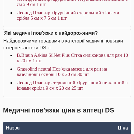
см х 9 см 1 шт
Леопед Пластир хірургічний стерильний з іонами
срібла 5 см х 7,5 см 1 шт
Які медичні пов'язки є найдорожчими?
Найдорожчими товарами в категорії медичні пов'язки
інтернет-аптеки DS є:
B.Braun Askina SilNet Plus Сітка силіконова для ран 10
x 20 см 1 шт
Grassolind neutral Пов'язка мазева для ран на
вазеліновій основі 10 х 20 см 30 шт
Леопед Пластир стерильний хірургічний нетканний з
іонами срібла 9 см х 20 см 25 шт
Медичні пов'язки ціна в аптеці DS
Назва
Ціна