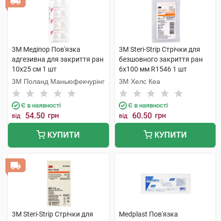
3M Медіпор Пов'язка
3M Steri-Strip Стрічки для
адгезивна для закриття ран
безшовного закриття ран
10х25 см 1 шт
6х100 мм R1546 1 шт
3M Поланд Маньюфекчурінг
3M Хелс Кеа
Є в наявності
Є в наявності
54.50
грн
60.50
грн
від
від
КУПИТИ
КУПИТИ
3M Steri-Strip Стрічки для
Medplast Пов'язка