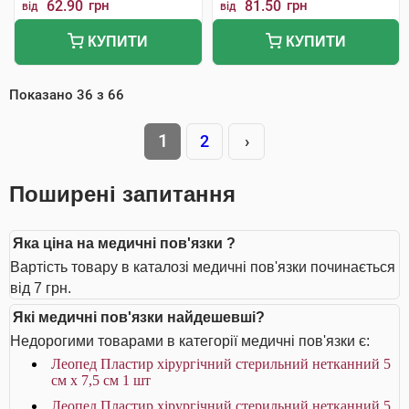
62.90
грн
81.50
грн
від
від
КУПИТИ
КУПИТИ
Показано
36
з
66
1
2
›
Поширені запитання
Яка ціна на медичні пов'язки ?
Вартість товару в каталозі медичні пов'язки починається
від 7 грн.
Які медичні пов'язки найдешевші?
Недорогими товарами в категорії медичні пов'язки є:
Леопед Пластир хірургічний стерильний нетканний 5
см х 7,5 см 1 шт
Леопед Пластир хірургічний стерильний нетканний 5