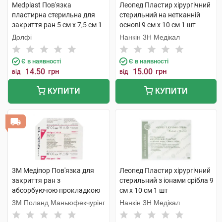
Medplast Пов'язка
Леопед Пластир хірургічний
пластирна стерильна для
стерильний на нетканній
закриття ран 5 см х 7,5 см 1
основі 9 см х 10 см 1 шт
шт
Долфі
Нанкін 3H Медікал
Є в наявності
Є в наявності
14.50
грн
15.00
грн
від
від
КУПИТИ
КУПИТИ
3M Медіпор Пов'язка для
Леопед Пластир хірургічний
закриття ран з
стерильний з іонами срібла 9
абсорбуючою прокладкою
см х 10 см 1 шт
розмір 6 см х 10 см 1 шт
3M Поланд Маньюфекчурінг
Нанкін 3H Медікал