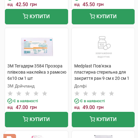
42.50
грн
45.50
грн
від
від
КУПИТИ
КУПИТИ
3M Тегадерм 3584 Прозора
Medplast Пов'язка
плівкова наклейка з рамкою
пластирна стерильна для
6х10 см 1 шт
закриття ран 9 см х 20 см 1
шт
3М Дойчланд
Долфі
Є в наявності
Є в наявності
47.00
грн
49.00
грн
від
від
КУПИТИ
КУПИТИ