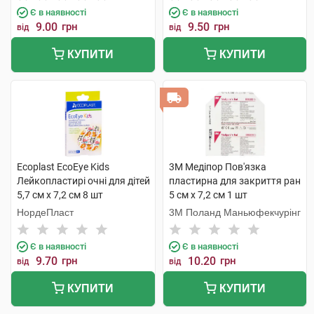
Є в наявності
Є в наявності
9.00
грн
9.50
грн
від
від
КУПИТИ
КУПИТИ
Ecoplast EcoEye Kids
3M Медіпор Пов'язка
Лейкопластирі очні для дітей
пластирна для закриття ран
5,7 см x 7,2 см 8 шт
5 см x 7,2 см 1 шт
НордеПласт
3M Поланд Маньюфекчурінг
Є в наявності
Є в наявності
9.70
грн
10.20
грн
від
від
КУПИТИ
КУПИТИ