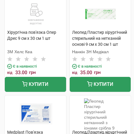
Хірургічна пов'язка Опер
Леопед Пластир хірургічний
Дрес 9 см х 30 см 1 шт
стерильний на нетканній
основі 9 см х 30 см 1 шт
3M Хелс Кеа
Нанкін 3H Медікал
Є в наявності
Є в наявності
33.00
грн
35.00
грн
від
від
КУПИТИ
КУПИТИ
Medplast Пов'язка
Леопед Пластир хірургічний