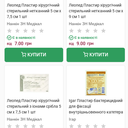
Леопед Пластир хірургічний
Леопед Пластир хірургічний
стерильний нетканний 5 см х
стерильний нетканний 5 см х
7,5 см 1 шт
9 см 1 шт
Нанкін 3H Медікал
Нанкін 3H Медікал
Є в наявності
Є в наявності
7.00
грн
9.00
грн
від
від
КУПИТИ
КУПИТИ
Леопед Пластир хірургічний
Igar Пластир бактерицидний
стерильний з іонами срібла 5
для фіксації
см х 7,5 см 1 шт
внутрішньовенного катетера
стерильний 6 см х 8 см 1 шт
Нанкін 3H Медікал
Ігар