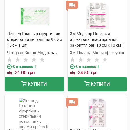
Леопед Пластир хірургічний
3M Медіпор Пов'язка
стерильний нетканний 9 см х
адгезивна пластирна для
15 см 1 шт
закриття ран 10 см x 10 см 1
шт
Чжецзян Хонгю Медікал
3M Поланд Маньюфекчурінг
Коммодіті
Є в наявності
Є в наявності
21.00
грн
24.50
грн
від
від
КУПИТИ
КУПИТИ