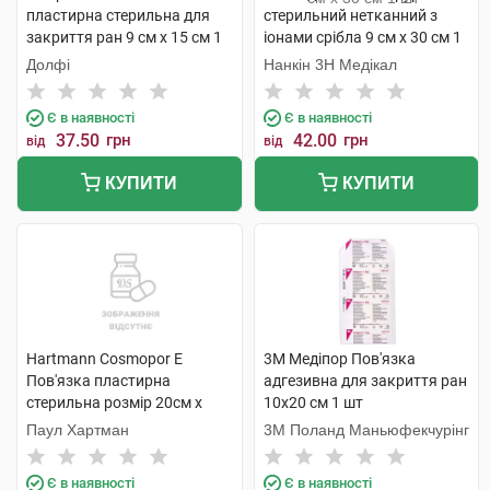
пластирна стерильна для
стерильний нетканний з
закриття ран 9 см х 15 см 1
іонами срібла 9 см х 30 см 1
шт
шт
Долфі
Нанкін 3H Медікал
Є в наявності
Є в наявності
37.50
грн
42.00
грн
від
від
КУПИТИ
КУПИТИ
Hartmann Cosmopor E
3M Медіпор Пов'язка
Пов'язка пластирна
адгезивна для закриття ран
стерильна розмір 20см х
10х20 см 1 шт
10см 1 шт
Паул Хартман
3M Поланд Маньюфекчурінг
Є в наявності
Є в наявності