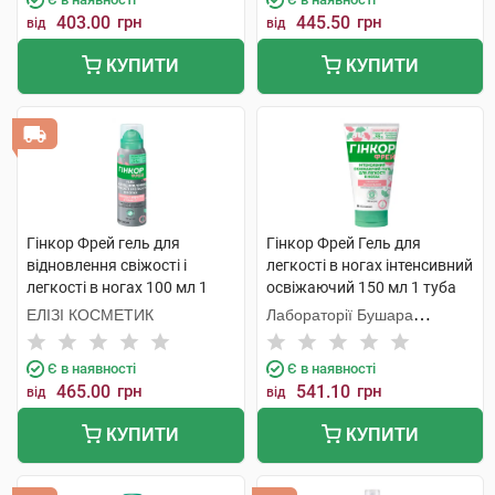
403.00
грн
445.50
грн
від
від
КУПИТИ
КУПИТИ
Гінкор Фрей гель для
Гінкор Фрей Гель для
відновлення свіжості і
легкості в ногах інтенсивний
легкості в ногах 100 мл 1
освіжаючий 150 мл 1 туба
флакон
ЕЛІЗІ КОСМЕТИК
Лабораторії Бушара
Рекордаті
Є в наявності
Є в наявності
465.00
грн
541.10
грн
від
від
КУПИТИ
КУПИТИ