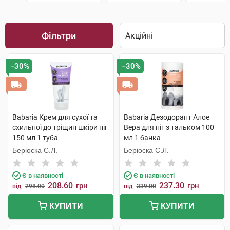
Фільтри
−30%
−30%
Babaria Крем для сухої та
Babaria Дезодорант Алое
схильної до тріщин шкіри ніг
Вера для ніг з тальком 100
150 мл 1 туба
мл 1 банка
Беріоска С.Л.
Беріоска С.Л.
Є в наявності
Є в наявності
208.60
237.30
грн
грн
від
298.00
від
339.00
КУПИТИ
КУПИТИ