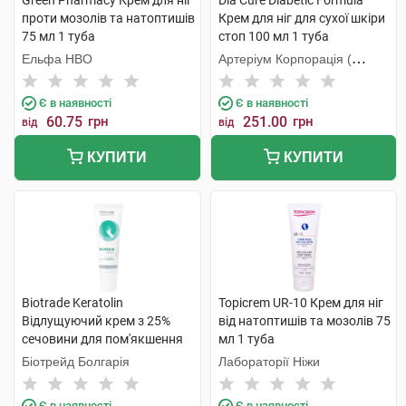
Green Pharmacy Крем для ніг
Dia Cure Diabetic Formula
проти мозолів та натоптишів
Крем для ніг для сухої шкіри
75 мл 1 туба
стоп 100 мл 1 туба
Ельфа НВО
Артеріум Корпорація (
КМП+Галичфарм)
Є в наявності
Є в наявності
60.75
грн
251.00
грн
від
від
КУПИТИ
КУПИТИ
Biotrade Keratolin
Topicrem UR-10 Крем для ніг
Відлущуючий крем з 25%
від натоптишів та мозолів 75
сечовини для пом'якшення
мл 1 туба
стоп та п'ят 50 мл 1 туба
Біотрейд Болгарія
Лабораторії Ніжи
Є в наявності
Є в наявності