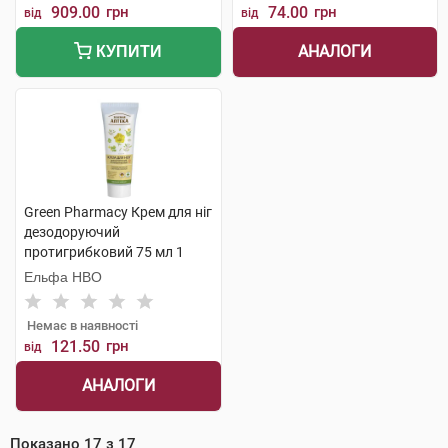
909.00
грн
74.00
грн
від
від
АНАЛОГИ
КУПИТИ
Green Pharmacy Крем для ніг
дезодоруючий
протигрибковий 75 мл 1
туба
Ельфа НВО
Немає в наявності
121.50
грн
від
АНАЛОГИ
Показано
17
з
17