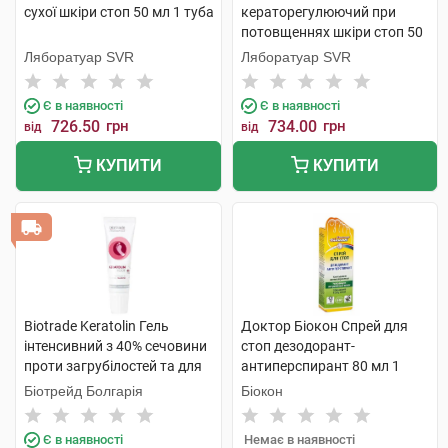
сухої шкіри стоп 50 мл 1 туба
кераторегулюючий при
потовщеннях шкіри стоп 50
мл 1 туба
Ляборатуар SVR
Ляборатуар SVR
Є в наявності
Є в наявності
726.50
грн
734.00
грн
від
від
КУПИТИ
КУПИТИ
Biotrade Keratolin Гель
Доктор Біокон Спрей для
інтенсивний з 40% сечовини
стоп дезодорант-
проти загрубілостей та для
антиперспирант 80 мл 1
догляду за нігтями 15 мл 1
флакон
Біотрейд Болгарія
Біокон
туба
Є в наявності
Немає в наявності