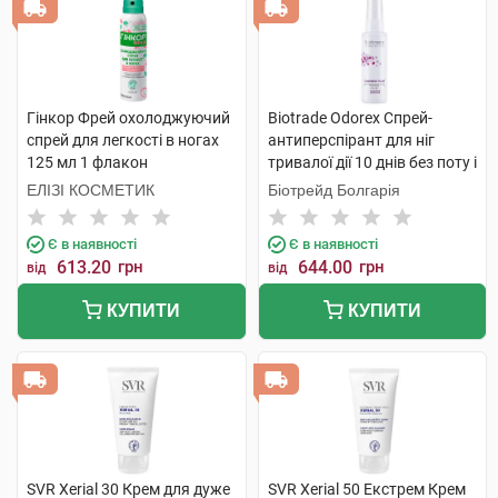
Гінкор Фрей охолоджуючий
Biotrade Odorex Спрей-
спрей для легкості в ногах
антиперспірант для ніг
125 мл 1 флакон
тривалої дії 10 днів без поту і
запаху 40 мл 1 флакон
ЕЛІЗІ КОСМЕТИК
Біотрейд Болгарія
Є в наявності
Є в наявності
613.20
грн
644.00
грн
від
від
КУПИТИ
КУПИТИ
SVR Xerial 30 Крем для дуже
SVR Xerial 50 Екстрем Крем