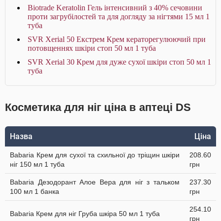
Biotrade Keratolin Гель інтенсивний з 40% сечовини
проти загрубілостей та для догляду за нігтями 15 мл 1
туба
SVR Xerial 50 Екстрем Крем кераторегулюючий при
потовщеннях шкіри стоп 50 мл 1 туба
SVR Xerial 30 Крем для дуже сухої шкіри стоп 50 мл 1
туба
Косметика для ніг ціна в аптеці DS
Назва
Ціна
Babaria Крем для сухої та схильної до тріщин шкіри
208.60
ніг 150 мл 1 туба
грн
Babaria Дезодорант Алое Вера для ніг з тальком
237.30
100 мл 1 банка
грн
254.10
Babaria Крем для ніг Груба шкіра 50 мл 1 туба
грн