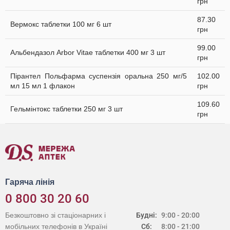
грн
87.30
Вермокс таблетки 100 мг 6 шт
грн
99.00
Альбендазол Arbor Vitae таблетки 400 мг 3 шт
грн
Пірантел Польфарма суспензія оральна 250 мг/5
102.00
мл 15 мл 1 флакон
грн
109.60
Гельмінтокс таблетки 250 мг 3 шт
грн
Гаряча лінія
0 800 30 20 60
Безкоштовно зі стаціонарних і
Будні:
9:00 - 20:00
мобільних телефонів в Україні
Сб:
8:00 - 21:00