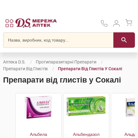
Аптека D.S.
Протипаразитарні Препарати
Препарати Від Глистів
Препарати Від Глистів У Сокалі
Препарати від глистів у Сокалі
Альбела
Альбендазол
Альда