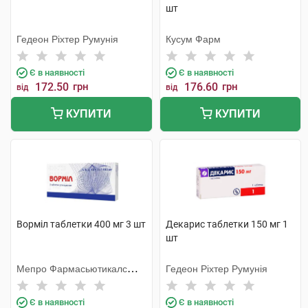
шт
Гедеон Ріхтер Румунія
Кусум Фарм
Є в наявності
Є в наявності
172.50
грн
176.60
грн
від
від
КУПИТИ
КУПИТИ
Ворміл таблетки 400 мг 3 шт
Декарис таблетки 150 мг 1
шт
Мепро Фармасьютикалс
Гедеон Ріхтер Румунія
Пріват
Є в наявності
Є в наявності