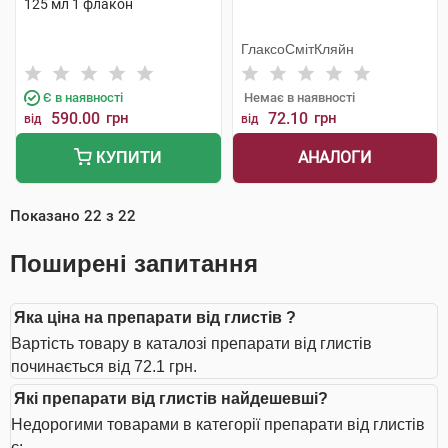
125 мл 1 флакон
ГлаксоСмітКляйн
Є в наявності
Немає в наявності
590.00
грн
72.10
грн
від
від
АНАЛОГИ
КУПИТИ
Показано
22
з
22
Поширені запитання
Яка ціна на препарати від глистів ?
Вартість товару в каталозі препарати від глистів
починається від 72.1 грн.
Які препарати від глистів найдешевші?
Недорогими товарами в категорії препарати від глистів
є: