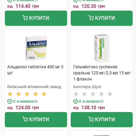
114.40
грн
120.30
грн
від
від
КУПИТИ
КУПИТИ
Альдазол таблетки 400 мг 3
Гельмінтокс суспензія
шт
оральна 125 мг/2,5 мл 15 мл
1 флакон
Київський вітамінний завод
Іннотера Шузі
Є в наявності
Є в наявності
124.00
грн
138.10
грн
від
від
КУПИТИ
КУПИТИ