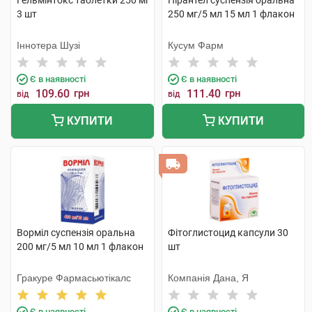
Гельмінтокс таблетки 250 мг
Пірантел суспензія оральна
3 шт
250 мг/5 мл 15 мл 1 флакон
Іннотера Шузі
Кусум Фарм
Є в наявності
Є в наявності
109.60
грн
111.40
грн
від
від
КУПИТИ
КУПИТИ
Ворміл суспензія оральна
Фітоглистоцид капсули 30
200 мг/5 мл 10 мл 1 флакон
шт
Гракуре Фармасьютікалс
Компанія Дана, Я
Є в наявності
Є в наявності