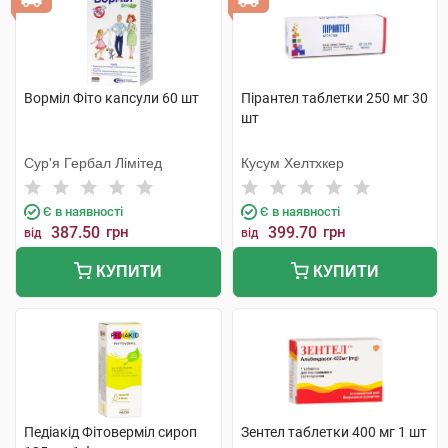
Ворміл Фіто капсули 60 шт
Пірантел таблетки 250 мг 30
шт
Сур'я Гербал Лімітед
Кусум Хелтхкер
Є в наявності
Є в наявності
387.50
грн
399.70
грн
від
від
КУПИТИ
КУПИТИ
Педіакід Фітоверміл сироп
Зентел таблетки 400 мг 1 шт