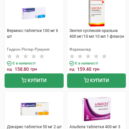
Вермокс таблетки 100 мг 6
Зентел суспензія оральна
шт
400 мг/10 мл 10 мл 1 флакон
Гедеон Ріхтер Румунія
Фармаклер
Є в наявності
Є в наявності
158.80
грн
159.40
грн
від
від
КУПИТИ
КУПИТИ
Декарис таблетки 50 мг 2 шт
Альбела таблетки 400 мг 3