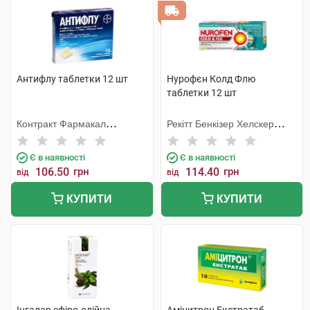
Антифлу таблетки 12 шт
Нурофєн Колд Флю
таблетки 12 шт
Контракт Фармакал
Рекітт Бенкізер Хелскер
Корпорейшн
Інтернешнл
Є в наявності
Є в наявності
106.50
грн
114.40
грн
від
від
КУПИТИ
КУПИТИ