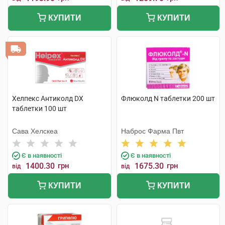
КУПИТИ
КУПИТИ
Хелпекс Антиколд DX
Флюколд N таблетки 200 шт
таблетки 100 шт
Сава Хелскеа
Наброс Фарма Пвт
Є в наявності
Є в наявності
1400.30
грн
1675.30
грн
від
від
КУПИТИ
КУПИТИ