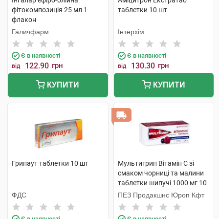
Інгалар ефіро-олійна
Аміцитрон Екстратаб
фітокомпозиція 25 мл 1
таблетки 10 шт
флакон
Галичфарм
Інтерхім
Є в наявності
Є в наявності
122.90
грн
130.30
грн
від
від
КУПИТИ
КУПИТИ
Грипаут таблетки 10 шт
Мультигрип Вітамін С зі
смаком чорниці та малини
таблетки шипучі 1000 мг 10
шт
ФДС
ПЕЗ Продакшнс Юроп Кфт
Є в наявності
Є в наявності