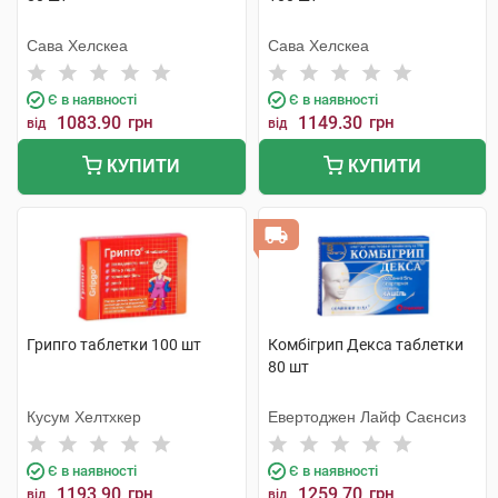
Сава Хелскеа
Сава Хелскеа
Є в наявності
Є в наявності
1083.90
грн
1149.30
грн
від
від
КУПИТИ
КУПИТИ
Грипго таблетки 100 шт
Комбігрип Декса таблетки
80 шт
Кусум Хелтхкер
Евертоджен Лайф Саєнсиз
Є в наявності
Є в наявності
1193.90
грн
1259.70
грн
від
від