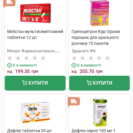
Мілістан мультисимптомний
Грипоцитрон Кідс Оранж
таблетки 12 шт
порошок для орального
розчину 10 пакетів
Мепро Фармасьютикалс
Здоров'я ФК
Пріват
Є в наявності
Є в наявності
199.30
грн
205.70
грн
від
від
КУПИТИ
КУПИТИ
Дефлю таблетки 20 шт
Дефлю сироп 100 мл 1