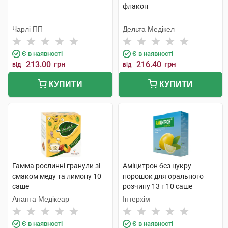
флакон
Чарлі ПП
Дельта Медікел
Є в наявності
Є в наявності
213.00
грн
216.40
грн
від
від
КУПИТИ
КУПИТИ
Гамма рослинні гранули зі
Аміцитрон без цукру
смаком меду та лимону 10
порошок для орального
саше
розчину 13 г 10 саше
Ананта Медікеар
Інтерхім
Є в наявності
Є в наявності