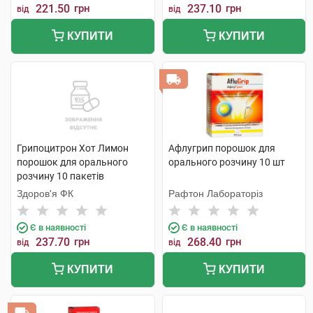
221.50
грн
237.10
грн
від
від
КУПИТИ
КУПИТИ
Грипоцитрон Хот Лимон
Афлугрип порошок для
порошок для орального
орального розчину 10 шт
розчину 10 пакетів
Здоров'я ФК
Рафтон Лабораторіз
Є в наявності
Є в наявності
237.70
грн
268.40
грн
від
від
КУПИТИ
КУПИТИ