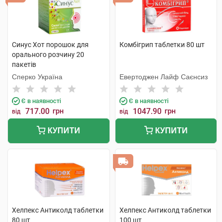
Синус Хот порошок для
Комбігрип таблетки 80 шт
орального розчину 20
пакетів
Сперко Україна
Евертоджен Лайф Саєнсиз
Є в наявності
Є в наявності
717.00
грн
1047.90
грн
від
від
КУПИТИ
КУПИТИ
Хелпекс Антиколд таблетки
Хелпекс Антиколд таблетки
80 шт
100 шт