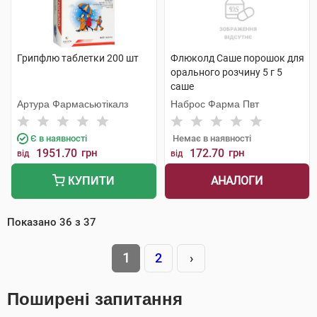
Грипфлю таблетки 200 шт
Флюколд Саше порошок для
орального розчину 5 г 5
саше
Артура Фармасьютікалз
Наброс Фарма Пвт
Є в наявності
Немає в наявності
1951.70
грн
172.70
грн
від
від
АНАЛОГИ
КУПИТИ
Показано
36
з
37
1
2
›
Поширені запитання