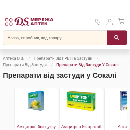
Аптека D.S.
Препарати Від ГРВІ Та Застуди
Препарати Від Застуди
Препарати Від Застуди У Сокалі
Препарати від застуди у Сокалі
Аміцитрон без цукру
Аміцитрон Екстратаб
Антиф