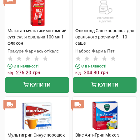
Мілістан мультисимптомний
Флюколд Саше порошок для
суспензія оральна 100 мл 1
орального розчину 5 г 10
флакон
саше
Гракуре Фармасьютікалс
Наброс Фарма Пвт
Є в наявності
Є в наявності
276.20
грн
304.80
грн
від
від
КУПИТИ
КУПИТИ
Мультигрип Синус порошок
Вікс АнтиГрип Макс зі