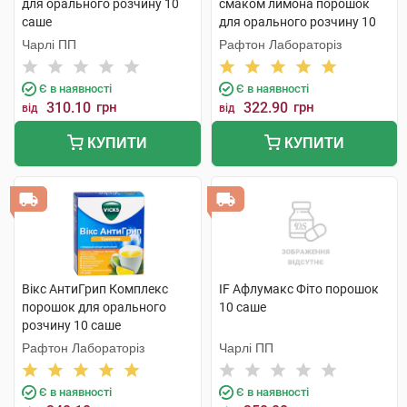
для орального розчину 10
смаком лимона порошок
саше
для орального розчину 10
саше
Чарлі ПП
Рафтон Лабораторіз
Є в наявності
Є в наявності
310.10
грн
322.90
грн
від
від
КУПИТИ
КУПИТИ
Вікс АнтиГрип Комплекс
IF Афлумакс Фіто порошок
порошок для орального
10 саше
розчину 10 саше
Рафтон Лабораторіз
Чарлі ПП
Є в наявності
Є в наявності