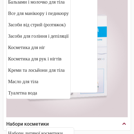
Бальзами і молочко для тіла
Молочко для обличчя
Все для манікюру і педикюру
Пілінги і скраби для обличчя
Засоби від стрий (розтяжок)
Пінки, муси та мило
Засоби для гоління і депіляції
Сироватка для обличчя
Косметика для ніг
Термальна вода
Косметика для рук і нігтів
Тональні засоби
Креми та лосьйони для тіла
Тоніки та лосьйони
Масло для тіла
Флюїди і концентрати
Туалетна вода
Набори косметики
Набори дитячої косметики