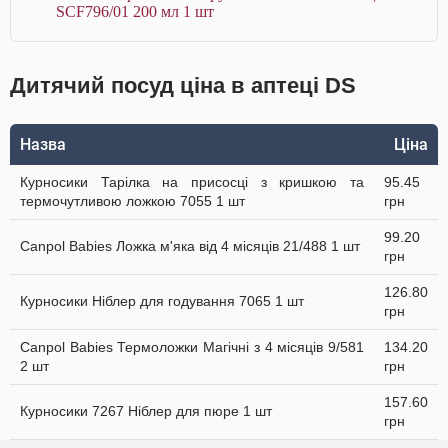
SCF796/01 200 мл 1 шт
Дитячий посуд ціна в аптеці DS
Назва
Ціна
Курносики Тарілка на присосці з кришкою та
95.45
термочутливою ложкою 7055 1 шт
грн
99.20
Canpol Babies Ложка м'яка від 4 місяців 21/488 1 шт
грн
126.80
Курносики Ніблер для годування 7065 1 шт
грн
Canpol Babies Термоложки Магічні з 4 місяців 9/581
134.20
2 шт
грн
157.60
Курносики 7267 Ніблер для пюре 1 шт
грн