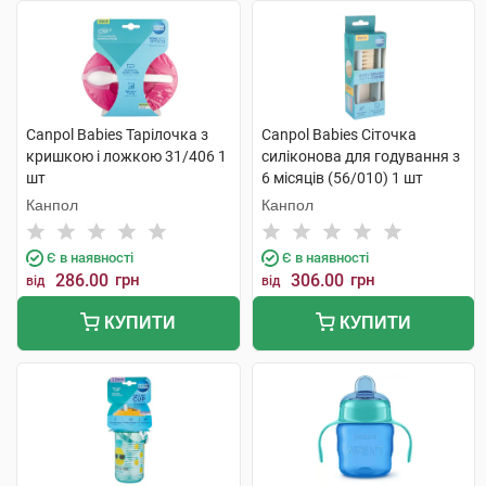
Canpol Babies Тарілочка з
Canpol Babies Сіточка
кришкою і ложкою 31/406 1
силіконова для годування з
шт
6 місяців (56/010) 1 шт
Канпол
Канпол
Є в наявності
Є в наявності
286.00
грн
306.00
грн
від
від
КУПИТИ
КУПИТИ