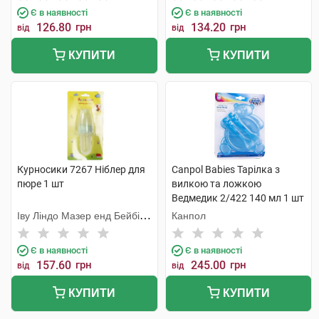
Є в наявності
Є в наявності
126.80
грн
134.20
грн
від
від
КУПИТИ
КУПИТИ
Курносики 7267 Ніблер для
Canpol Babies Тарілка з
пюре 1 шт
вилкою та ложкою
Ведмедик 2/422 140 мл 1 шт
Іву Ліндо Мазер енд Бейбі
Канпол
Продактс
Є в наявності
Є в наявності
157.60
грн
245.00
грн
від
від
КУПИТИ
КУПИТИ