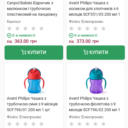
Canpol Babies Бідончик з
Avent Philips Чашка з
малюнком і трубочкою
носиком для хлопчиків з 6
пластиковий на ланцюжку
місяців SCF551/05 200 мл 1
4/102 1 шт
шт
Канпол
Філіпс Електронікс
Є в наявності
Є в наявності
363.00
грн
373.00
грн
від
від
КУПИТИ
КУПИТИ
Avent Philips Чашка з
Avent Philips Чашка з
трубочкою синя з 9 місяців
трубочкою фіолетова з 9
SCF796/01 200 мл 1 шт
місяців SCF796/02 200 мл 1
шт
Філіпс Електронікс
Філіпс Електронікс