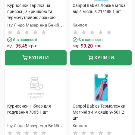
Курносики Тарілка на
Canpol Babies Ложка м'яка
присосці з кришкою та
від 4 місяців 21/488 1 шт
термочутливою ложкою
7055 1 шт
Іву Ліндо Мазер енд Бейбі
Канпол
Продактс
Є в наявності
Є в наявності
95.45
грн
99.20
грн
від
від
КУПИТИ
КУПИТИ
Курносики Ніблер для
Canpol Babies Термоложки
годування 7065 1 шт
Магічні з 4 місяців 9/581 2
шт
Іву Ліндо Мазер енд Бейбі
Канпол
Продактс