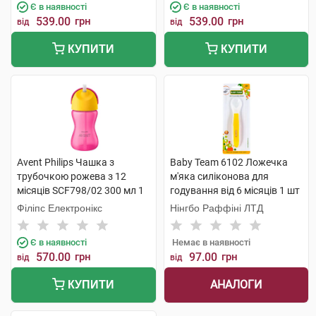
Є в наявності
Є в наявності
539.00
грн
539.00
грн
від
від
КУПИТИ
КУПИТИ
Avent Philips Чашка з
Baby Team 6102 Ложечка
трубочкою рожева з 12
м'яка силіконова для
місяців SCF798/02 300 мл 1
годування від 6 місяців 1 шт
шт
Філіпс Електронікс
Нінгбо Раффіні ЛТД
Є в наявності
Немає в наявності
570.00
грн
97.00
грн
від
від
АНАЛОГИ
КУПИТИ