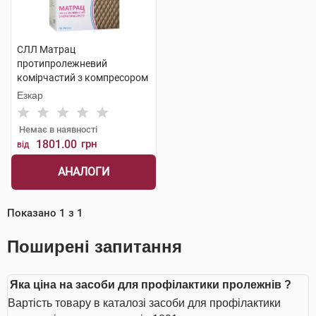
СЛЛ Матрац
протипролежневий
комірчастий з компресором
1 шт
Езкар
Немає в наявності
1801.00
грн
від
АНАЛОГИ
Показано
1
з
1
Поширені запитання
Яка ціна на засоби для профілактики пролежнів ?
Вартість товару в каталозі засоби для профілактики