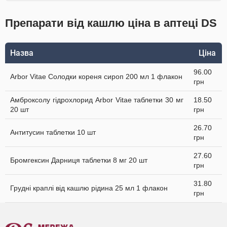
Препарати від кашлю ціна в аптеці DS
Назва
Ціна
96.00
Arbor Vitae Солодки кореня сироп 200 мл 1 флакон
грн
Амброксолу гідрохлорид Arbor Vitae таблетки 30 мг
18.50
20 шт
грн
26.70
Антитусин таблетки 10 шт
грн
27.60
Бромгексин Дарниця таблетки 8 мг 20 шт
грн
31.80
Грудні краплі від кашлю рідина 25 мл 1 флакон
грн