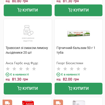
80.80
грн
81.30
грн
від
від
КУПИТИ
КУПИТИ
Травосил зі смаком лимону
Гірчичний бальзам 50 г 1
льодяники 20 шт
туба
Анса Гербc енд Фудс
Георг Біосистеми
Є в наявності
Є в наявності
81.30
грн
82.00
грн
від
від
КУПИТИ
КУПИТИ