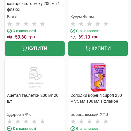
ісландського моху 200 мл 1
флакон
Віола
Кусум Фарм
Є в наявності
Є в наявності
59.60
грн
69.10
грн
від
від
КУПИТИ
КУПИТИ
Ацетал таблетки 200 мг 20
Солодки кореня сироп 250
шт
мг/5 мл 100 мл 1 флакон
Здоров'я ФК
Борщагівський ХФЗ
Є в наявності
Є в наявності