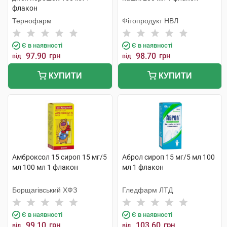
флакон
Тернофарм
Фітопродукт НВЛ
Є в наявності
Є в наявності
97.90
грн
98.70
грн
від
від
КУПИТИ
КУПИТИ
Амброксол 15 сироп 15 мг/5
Аброл сироп 15 мг/5 мл 100
мл 100 мл 1 флакон
мл 1 флакон
Борщагівський ХФЗ
Гледфарм ЛТД
Є в наявності
Є в наявності
99.10
грн
103.60
грн
від
від