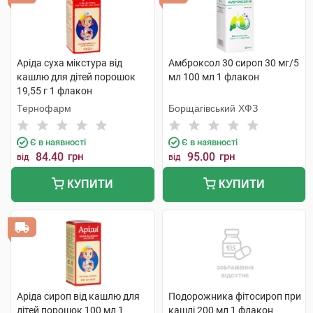
Аріда суха мікстура від
Амброксол 30 сироп 30 мг/5
кашлю для дітей порошок
мл 100 мл 1 флакон
19,55 г 1 флакон
Тернофарм
Борщагівський ХФЗ
Є в наявності
Є в наявності
84.40
грн
95.00
грн
від
від
КУПИТИ
КУПИТИ
Аріда сироп від кашлю для
Подорожника фітосироп при
дітей порошок 100 мл 1
кашлі 200 мл 1 флакон