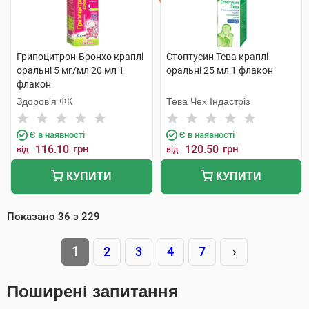
Грипоцитрон-Бронхо краплі
Стоптусин Тева краплі
оральні 5 мг/мл 20 мл 1
оральні 25 мл 1 флакон
флакон
Здоров'я ФК
Тева Чех Індастріз
Є в наявності
Є в наявності
116.10
грн
120.50
грн
від
від
КУПИТИ
КУПИТИ
Показано
36
з
229
1
2
3
4
7
›
Поширені запитання