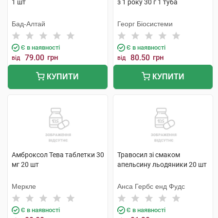
1 шт
з 1 року 30 г 1 туба
Бад-Алтай
Георг Біосистеми
Є в наявності
Є в наявності
79.00
грн
80.50
грн
від
від
КУПИТИ
КУПИТИ
Амброксол Тева таблетки 30
Травосил зі смаком
мг 20 шт
апельсину льодяники 20 шт
Меркле
Анса Гербc енд Фудс
Є в наявності
Є в наявності