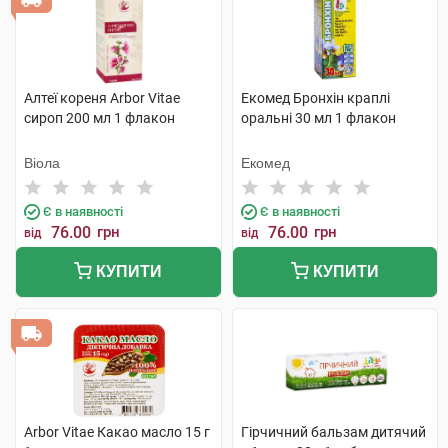
Алтеї кореня Arbor Vitae
Екомед Бронхін краплі
сироп 200 мл 1 флакон
оральні 30 мл 1 флакон
Віола
Екомед
Є в наявності
Є в наявності
76.00
грн
76.00
грн
від
від
КУПИТИ
КУПИТИ
Arbor Vitae Какао масло 15 г
Гірчичний бальзам дитячий