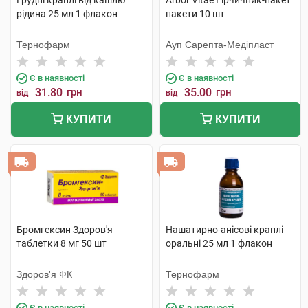
Грудні краплі від кашлю
Arbor Vitae Гірчичник-пакет
рідина 25 мл 1 флакон
пакети 10 шт
Тернофарм
Ауп Сарепта-Медіпласт
Є в наявності
Є в наявності
31.80
грн
35.00
грн
від
від
КУПИТИ
КУПИТИ
Бромгексин Здоров'я
Нашатирно-анісові краплі
таблетки 8 мг 50 шт
оральні 25 мл 1 флакон
Здоров'я ФК
Тернофарм
Є в наявності
Є в наявності