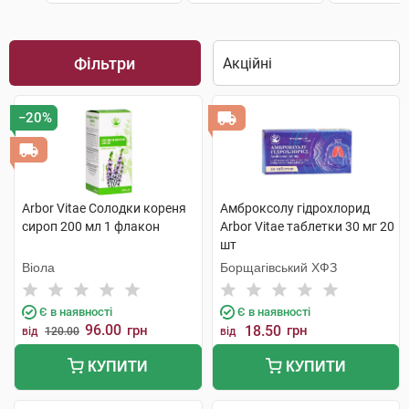
Фільтри
−20%
Arbor Vitae Солодки кореня
Амброксолу гідрохлорид
сироп 200 мл 1 флакон
Arbor Vitae таблетки 30 мг 20
шт
Віола
Борщагівський ХФЗ
Є в наявності
Є в наявності
96.00
грн
18.50
грн
від
120.00
від
КУПИТИ
КУПИТИ