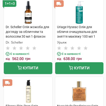
1+1=3
Dr. Scheller Олія жожоба для
Uriage Hyseac Олія для
догляду за обличчям та
обличя очищувальна для
волоссям 30 мл 1 флакон
зняття макіяжу 100 мл 1
флакон
Dr. Scheller
Урьяж
Є в наявності
Є в наявності
562.00
грн
638.00
грн
від
від
КУПИТИ
КУПИТИ