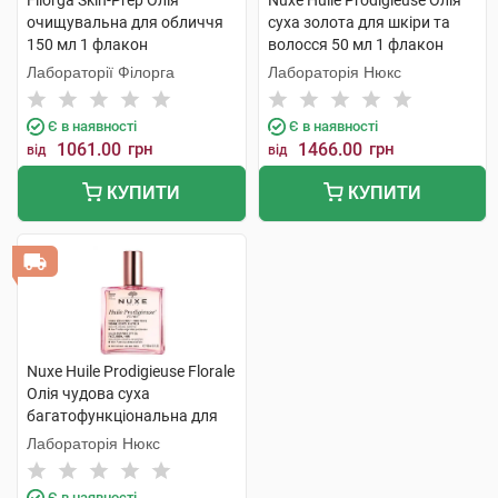
Filorga Skin-Prep Олія
Nuxe Huile Prodigieuse Олія
очищувальна для обличчя
суха золота для шкіри та
150 мл 1 флакон
волосся 50 мл 1 флакон
Лабораторії Філорга
Лабораторія Нюкс
Є в наявності
Є в наявності
1061.00
грн
1466.00
грн
від
від
КУПИТИ
КУПИТИ
Nuxe Huile Prodigieuse Florale
Олія чудова суха
багатофункціональна для
обличчя,тіла та волосся 100
Лабораторія Нюкс
мл 1 флакон
Є в наявності