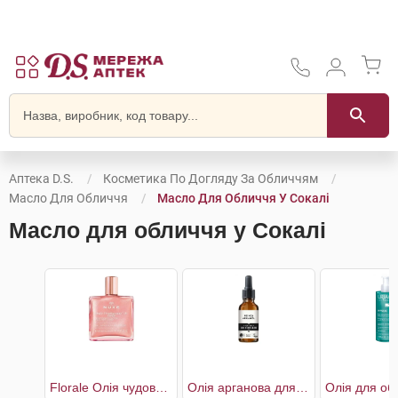
Аптека D.S.
Косметика По Догляду За Обличчям
Масло Для Обличчя
Масло Для Обличчя У Сокалі
Масло для обличчя у Сокалі
Florale Олія чудова суха багатофункціональна для обличчя,тіла та волосся
Олія арганова для догляду за обличчям та волоссям