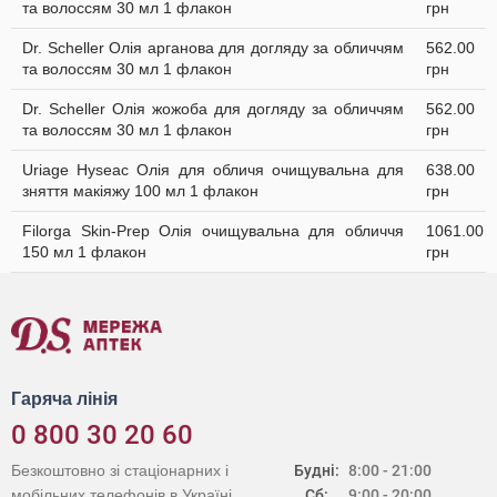
та волоссям 30 мл 1 флакон
грн
Dr. Scheller Олія арганова для догляду за обличчям
562.00
та волоссям 30 мл 1 флакон
грн
Dr. Scheller Олія жожоба для догляду за обличчям
562.00
та волоссям 30 мл 1 флакон
грн
Uriage Hyseac Олія для обличя очищувальна для
638.00
зняття макіяжу 100 мл 1 флакон
грн
Filorga Skin-Prep Олія очищувальна для обличчя
1061.00
150 мл 1 флакон
грн
Гаряча лінія
0 800 30 20 60
Безкоштовно зі стаціонарних і
Будні:
8:00 - 21:00
мобільних телефонів в Україні
Сб:
9:00 - 20:00