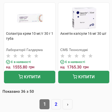
Солантра крем 10 мг/г 30 г 1
Акнетін капсули 16 мг 30 шт
туба
Лабораторії Галдерма
СМБ Технолоджі
Є в наявності
Є в наявності
1555.80
грн
1765.30
грн
від
від
КУПИТИ
КУПИТИ
Показано
36
з
50
1
2
›