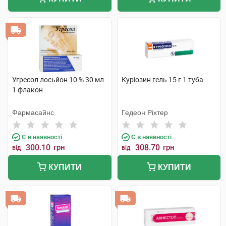
Угресол лосьйон 10 % 30 мл
Куріозин гель 15 г 1 туба
1 флакон
Фармасайнс
Гедеон Ріхтер
Є в наявності
Є в наявності
300.10
грн
308.70
грн
від
від
КУПИТИ
КУПИТИ