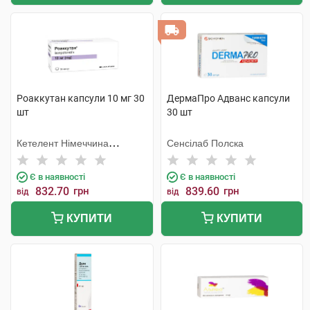
Роаккутан капсули 10 мг 30
ДермаПро Адванс капсули
шт
30 шт
Кетелент Німеччина
Сенсілаб Полска
Ебербах
Є в наявності
Є в наявності
832.70
грн
839.60
грн
від
від
КУПИТИ
КУПИТИ