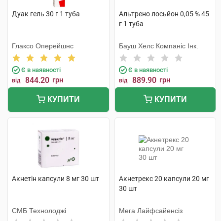
Дуак гель 30 г 1 туба
Альтрено лосьйон 0,05 % 45
г 1 туба
Глаксо Оперейшнс
Бауш Хелс Компаніс Інк.
Є в наявності
Є в наявності
844.20
грн
889.90
грн
від
від
КУПИТИ
КУПИТИ
Акнетін капсули 8 мг 30 шт
Акнетрекс 20 капсули 20 мг
30 шт
СМБ Технолоджі
Мега Лайфсайенсіз