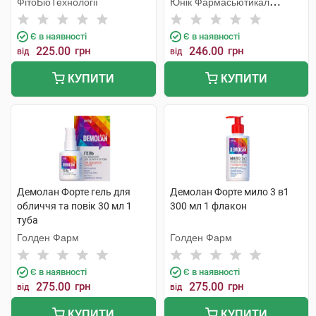
ФітоБіоТехнології
Юнік Фармасьютикал
Лабораторіз
Є в наявності
Є в наявності
225.00
грн
246.00
грн
від
від
КУПИТИ
КУПИТИ
Демолан Форте гель для
Демолан Форте мило 3 в1
обличчя та повік 30 мл 1
300 мл 1 флакон
туба
Голден Фарм
Голден Фарм
Є в наявності
Є в наявності
275.00
грн
275.00
грн
від
від
КУПИТИ
КУПИТИ