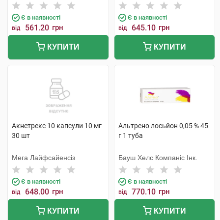
Мануфактурінг
Лабораторій
Є в наявності
Є в наявності
561.20
грн
645.10
грн
від
від
КУПИТИ
КУПИТИ
Акнетрекс 10 капсули 10 мг
Альтрено лосьйон 0,05 % 45
30 шт
г 1 туба
Мега Лайфсайенсіз
Бауш Хелс Компаніс Інк.
Є в наявності
Є в наявності
648.00
грн
770.10
грн
від
від
КУПИТИ
КУПИТИ