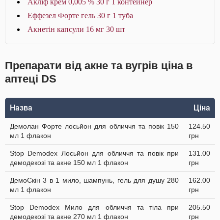
Акліф крем 0,005 % 30 г 1 контейнер
Еффезел Форте гель 30 г 1 туба
Акнетін капсули 16 мг 30 шт
Препарати від акне та вугрів ціна в
аптеці DS
Назва
Ціна
Демолан Форте лосьйон для обличчя та повік 150
124.50
мл 1 флакон
грн
Stop Demodex Лосьйон для обличчя та повік при
131.00
демодекозі та акне 150 мл 1 флакон
грн
ДемоСкін 3 в 1 мило, шампунь, гель для душу 280
162.00
мл 1 флакон
грн
Stop Demodex Мило для обличчя та тіла при
205.50
демодекозі та акне 270 мл 1 флакон
грн