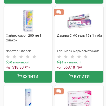
Файнер сироп 200 мл 1
Дерива С MC гель 15 г 1 туба
флакон
Лобстер Оверсіз
Гленмарк Фармасьютикалз
Є в наявності
Є в наявності
518.80
грн
553.10
грн
від
від
КУПИТИ
КУПИТИ