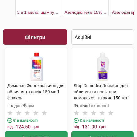
3 в 1 мило, шампунь, гель для душу
Азелоджі гель 15% для обличчя
Фільтри
Демолан Форте лосьйон для
Stop Demodex Лосьйон для
обличчя та повік 150 мл 1
обличчя та повік при
флакон
демодекозі та акне 150 мл 1
флакон
Голден Фарм
ФітоБіоТехнології
Є в наявності
Є в наявності
124.50
грн
131.00
грн
від
від