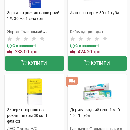
Зеркалін розчин нашкірний
Акнестоп крем 30 г 1 туба
1 % 30 мл 1 флакон
Ядран-Галенський
Київмедпрепарат
Лабораторій
Є в наявності
Є в наявності
338.00
грн
424.20
грн
від
від
КУПИТИ
КУПИТИ
Зинерит порошок з
Дерива водний гель 1 мг/г
розчинником 30 мл 1
15 г 1 туба
флакон
ЛЕО Фарма А/С
Гленмарк Фармасьютикалз