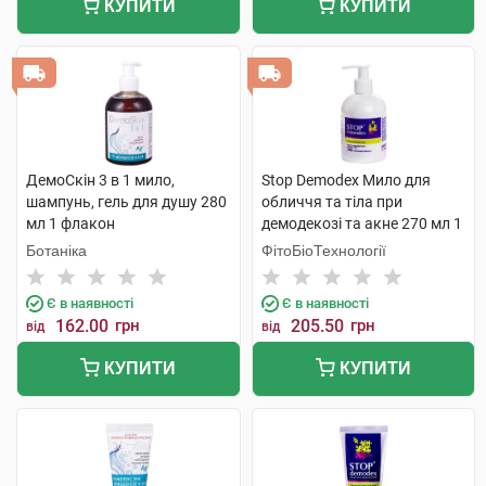
КУПИТИ
КУПИТИ
ДемоСкін 3 в 1 мило,
Stop Demodex Мило для
шампунь, гель для душу 280
обличчя та тіла при
мл 1 флакон
демодекозі та акне 270 мл 1
флакон
Ботаніка
ФітоБіоТехнології
Є в наявності
Є в наявності
162.00
грн
205.50
грн
від
від
КУПИТИ
КУПИТИ