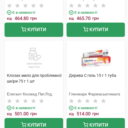
Є в наявності
Є в наявності
464.80
грн
465.70
грн
від
від
КУПИТИ
КУПИТИ
Клозак мило для проблемної
Дерива С гель 15 г 1 туба
шкіри 75 г 1 шт
Елегант Космед Пвт.Лтд.
Гленмарк Фармасьютикалз
Є в наявності
Є в наявності
501.00
грн
514.00
грн
від
від
КУПИТИ
КУПИТИ