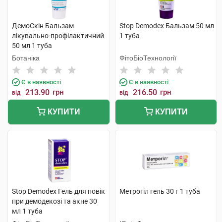
ДемоСкін Бальзам
Stop Demodex Бальзам 50 мл
лікувально-профілактичний
1 туба
50 мл 1 туба
Ботаніка
ФітоБіоТехнології
Є в наявності
Є в наявності
213.90
грн
216.50
грн
від
від
КУПИТИ
КУПИТИ
Stop Demodex Гель для повік
Метрогіл гель 30 г 1 туба
при демодекозі та акне 30
мл 1 туба