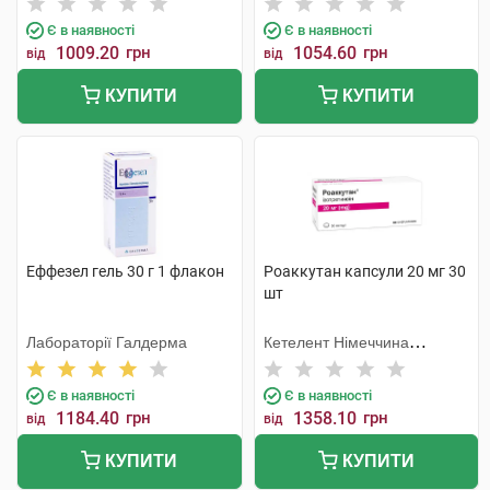
Є в наявності
Є в наявності
1009.20
грн
1054.60
грн
від
від
КУПИТИ
КУПИТИ
Еффезел гель 30 г 1 флакон
Роаккутан капсули 20 мг 30
шт
Лабораторії Галдерма
Кетелент Німеччина
Ебербах
Є в наявності
Є в наявності
1184.40
грн
1358.10
грн
від
від
КУПИТИ
КУПИТИ