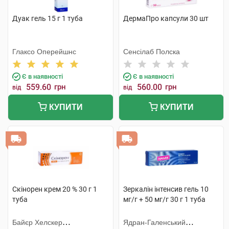
Дуак гель 15 г 1 туба
ДермаПро капсули 30 шт
Глаксо Оперейшнс
Сенсілаб Полска
Є в наявності
Є в наявності
559.60
грн
560.00
грн
від
від
КУПИТИ
КУПИТИ
Скінорен крем 20 % 30 г 1
Зеркалін інтенсив гель 10
туба
мг/г + 50 мг/г 30 г 1 туба
Байєр Хелскер
Ядран-Галенський