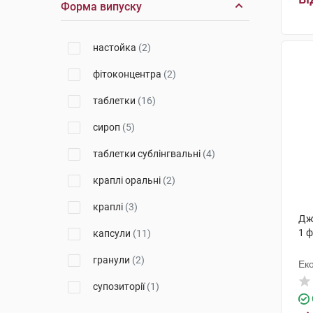
Форма випуску
Др. Густав Кляйн
(1)
Шапер & Брюммер
(2)
настойка
(2)
Гербаполь Вроцлав
(1)
фітоконцентра
(2)
Нутрімед
(1)
таблетки
(16)
Буарон
(1)
сироп
(5)
Біолік
(1)
таблетки сублінгвальні
(4)
Дойче Хомеопаті-Уніон
(1)
краплі оральні
(2)
Елемент здоров'я
(2)
краплі
(3)
Дж
Валартін Фарма
(1)
1 
капсули
(11)
Лабораторія Натура
(1)
гранули
(2)
Ек
Біологіше Хайльміттель Хеель
(5)
супозиторії
(1)
Брусчеттіні
(3)