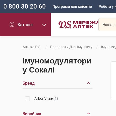
0 800 30 20 60
Програми для клієнтів
Робота у 
Каталог
Аптека D.S.
Препарати Для Імунітету
Імуномо
Імуномодулятори
у Сокалі
Бренд
Arbor Vitae
(1)
Виробник