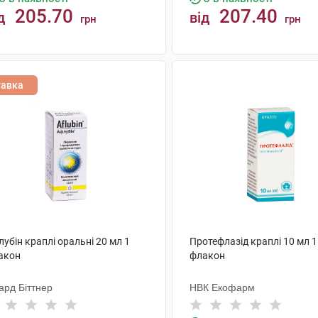
205.70
207.40
д
від
грн
грн
КУПИТИ
КУПИТИ
тавка
убін краплі оральні 20 мл 1
Протефлазід краплі 10 мл 1
акон
флакон
ард Біттнер
НВК Екофарм