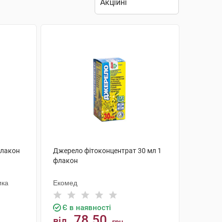
флакон
Джерело фітоконцентрат 30 мл 1
флакон
ика
Екомед
Є в наявності
78.50
від