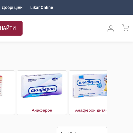
Добрі ціни
Likar Online
НАЙТИ
Анаферон
Анаферон дитячий