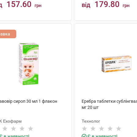
157.60
179.80
д
від
грн
грн
КУПИТИ
КУПИТИ
тавка
авовір сироп 30 мл 1 флакон
Еребра таблетки сублінгва
мг 20 шт
К Екофарм
Технолог
Є в наявності
Є в наявності