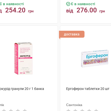
Є в наявності
Є в наявності
254.20
276.00
д
від
грн
грн
КУПИТИ
КУПИТИ
доставка
курід гранули 20 г 1 банка
Ергоферон таблетки 20 шт
лік
Сантоніка