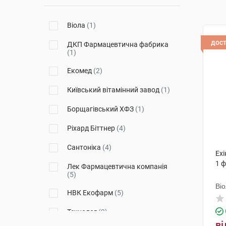
Віола
(1)
дос
ДКП Фармацевтична фабрика
(1)
Екомед
(2)
Київський вітамінний завод
(1)
Борщагівський ХФЗ
(1)
Ріхард Біттнер
(4)
Сантоніка
(4)
Ехі
1 
Лек Фармацевтична компанія
(5)
Ві
НВК Екофарм
(5)
Технолог
(2)
ві