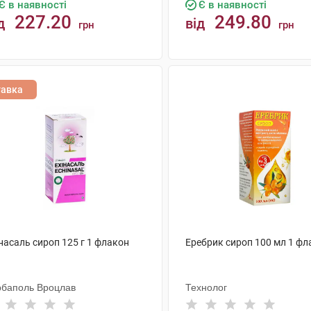
Є в наявності
Є в наявності
227.20
249.80
д
від
грн
грн
КУПИТИ
КУПИТИ
тавка
насаль сироп 125 г 1 флакон
Еребрик сироп 100 мл 1 фл
рбаполь Вроцлав
Технолог