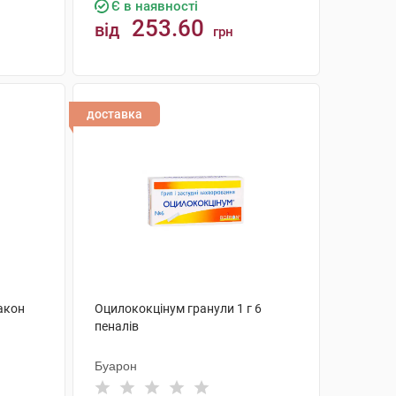
Є в наявності
253.60
від
грн
КУПИТИ
доставка
акон
Оцилококцінум гранули 1 г 6
пеналів
Буарон