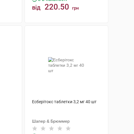
220.50
від
грн
КУПИТИ
Есберітокс таблетки 3,2 мг 40 шт
Шапер & Брюммер