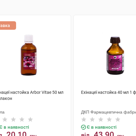
тавка
нацеї настойка Arbor Vitae 50 мл
Ехінацеї настойка 40 мл 1 
флакон
ола
ДКП Фармацевтична фабр
Є в наявності
Є в наявності
20.10
43.90
д
від