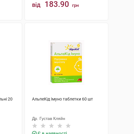
183.90
від
грн
КУПИТИ
льні 20
АльпеКід Імуно таблетки 60 шт
Др. Густав Кляйн
Є в наявності