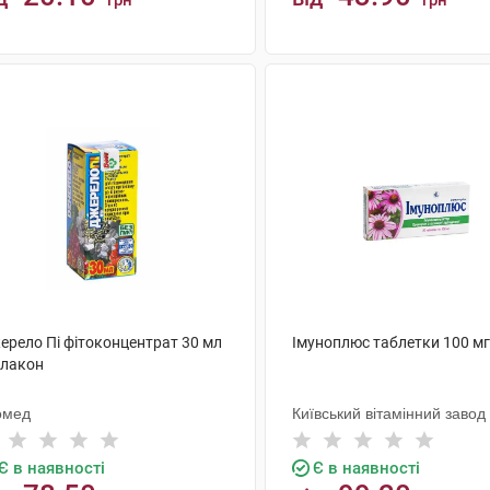
грн
грн
КУПИТИ
КУПИТИ
ерело Пі фітоконцентрат 30 мл
Імуноплюс таблетки 100 мг
флакон
омед
Київський вітамінний завод
Є в наявності
Є в наявності