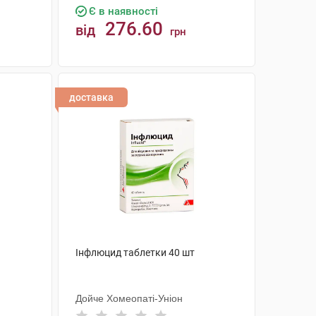
Є в наявності
276.60
від
грн
КУПИТИ
доставка
Інфлюцид таблетки 40 шт
Дойче Хомеопаті-Уніон