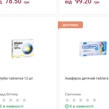
78.50
99.20
д
від
грн
грн
КУПИТИ
КУПИТИ
доставка
лубін таблетки 12 шт
Анаферон дитячий таблетк
ард Біттнер
Сантоніка
Є в наявності
Є в наявності