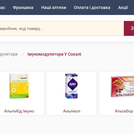
нас
Франшиза
Наші аптеки
Оплата і доставка
Акції
З
дулятори
Імуномодулятори У Сокалі
АльпеКід Імуно
Альпікол
Альтабор