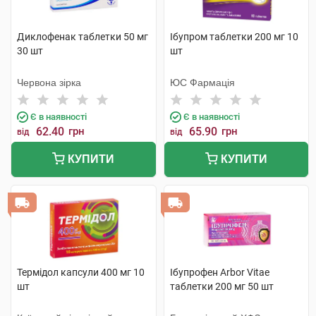
Диклофенак таблетки 50 мг
Ібупром таблетки 200 мг 10
30 шт
шт
Червона зірка
ЮС Фармація
Є в наявності
Є в наявності
62.40
грн
65.90
грн
від
від
КУПИТИ
КУПИТИ
Термідол капсули 400 мг 10
Ібупрофен Arbor Vitae
шт
таблетки 200 мг 50 шт