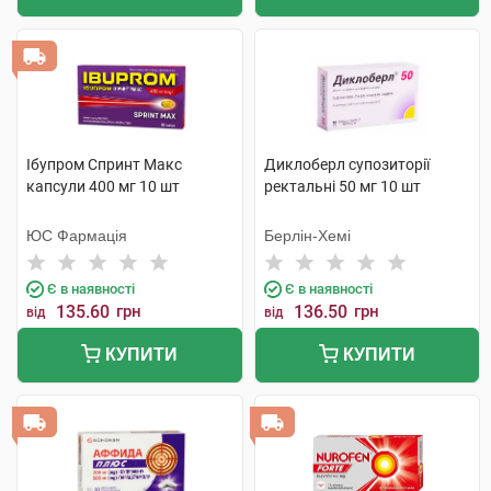
Ібупром Спринт Макс
Диклоберл супозиторії
капсули 400 мг 10 шт
ректальні 50 мг 10 шт
ЮС Фармація
Берлін-Хемі
Є в наявності
Є в наявності
135.60
грн
136.50
грн
від
від
КУПИТИ
КУПИТИ