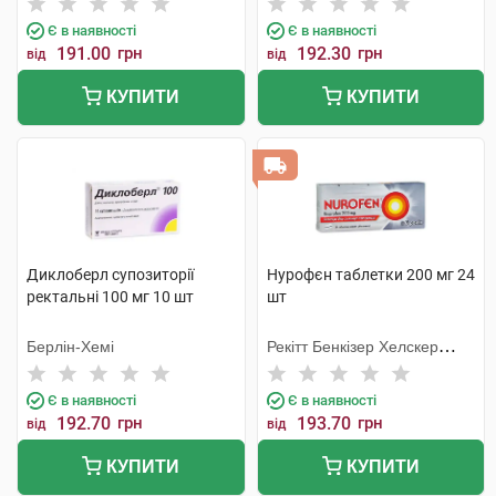
Є в наявності
Є в наявності
191.00
грн
192.30
грн
від
від
КУПИТИ
КУПИТИ
Диклоберл супозиторії
Нурофєн таблетки 200 мг 24
ректальні 100 мг 10 шт
шт
Берлін-Хемі
Рекітт Бенкізер Хелскер
Інтернешнл
Є в наявності
Є в наявності
192.70
грн
193.70
грн
від
від
КУПИТИ
КУПИТИ