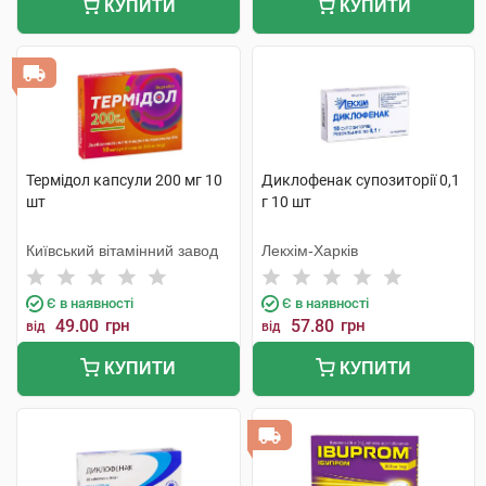
КУПИТИ
КУПИТИ
Термідол капсули 200 мг 10
Диклофенак супозиторії 0,1
шт
г 10 шт
Київський вітамінний завод
Лекхім-Харків
Є в наявності
Є в наявності
49.00
грн
57.80
грн
від
від
КУПИТИ
КУПИТИ