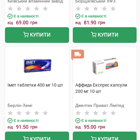
Київський вітамінний завод
Борщагівський ХФЗ
Є в наявності
Є в наявності
69.00
грн
81.90
грн
від
від
КУПИТИ
КУПИТИ
Імет таблетки 400 мг 10 шт
Аффида Експрес капсули
200 мг 10 шт
Берлін-Хемі
Джелтек Приват Лімітед
Є в наявності
Є в наявності
91.50
грн
95.00
грн
від
від
КУПИТИ
КУПИТИ