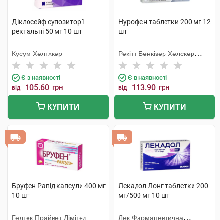
Діклосейф супозиторії
Нурофєн таблетки 200 мг 12
ректальні 50 мг 10 шт
шт
Кусум Хелтхкер
Рекітт Бенкізер Хелскер
Інтернешнл
Є в наявності
Є в наявності
105.60
грн
113.90
грн
від
від
КУПИТИ
КУПИТИ
Бруфен Рапід капсули 400 мг
Лекадол Лонг таблетки 200
10 шт
мг/500 мг 10 шт
Гелтек Прайвет Лімітед
Лек Фармацевтична