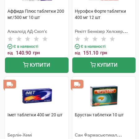
Аффида Плюс таблетки 200
Нурофєн Форте таблетки
мг/500 мг 10 шт
400 мг 12 шт
Алкалоїд АД-Скоп'є
Рекітт Бенкізер Хелскер
Інтернешнл
Є в наявності
Є в наявності
140.90
грн
151.10
грн
від
від
КУПИТИ
КУПИТИ
Імет таблетки 400 мг 20 шт
Брустан таблетки 10 шт
Берлін-Хемі
Сан Фармасьютикал