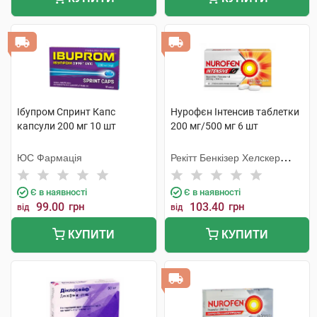
Ібупром Спринт Капс
Нурофєн Інтенсив таблетки
капсули 200 мг 10 шт
200 мг/500 мг 6 шт
ЮС Фармація
Рекітт Бенкізер Хелскер
Інтернешнл
Є в наявності
Є в наявності
99.00
грн
103.40
грн
від
від
КУПИТИ
КУПИТИ