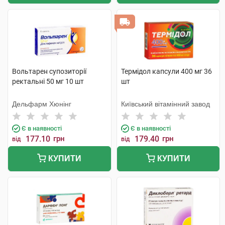
Вольтарен супозиторії
Термідол капсули 400 мг 36
ректальні 50 мг 10 шт
шт
Дельфарм Хюнінг
Київський вітамінний завод
Є в наявності
Є в наявності
177.10
грн
179.40
грн
від
від
КУПИТИ
КУПИТИ