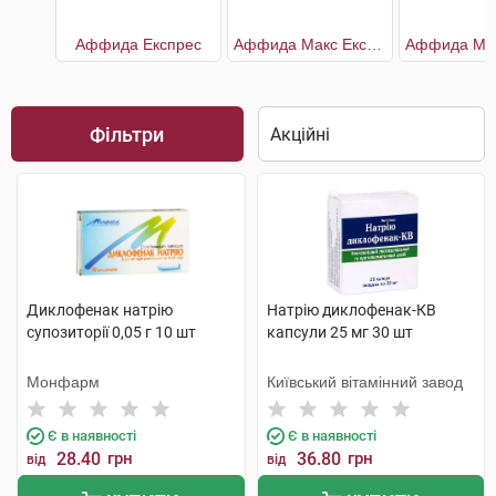
Аффида Експрес
Аффида Макс Експрес
Фільтри
Диклофенак натрію
Натрію диклофенак-КВ
супозиторії 0,05 г 10 шт
капсули 25 мг 30 шт
Монфарм
Київський вітамінний завод
Є в наявності
Є в наявності
28.40
грн
36.80
грн
від
від