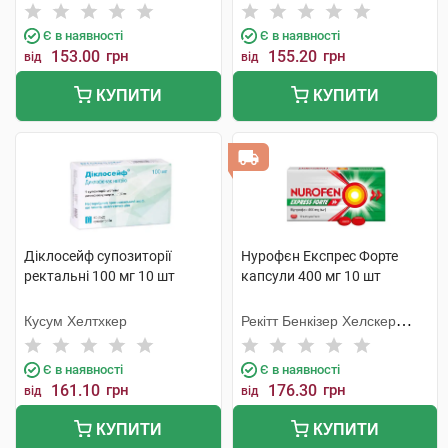
Індастріз
Є в наявності
Є в наявності
153.00
грн
155.20
грн
від
від
КУПИТИ
КУПИТИ
Діклосейф супозиторії
Нурофєн Експрес Форте
ректальні 100 мг 10 шт
капсули 400 мг 10 шт
Кусум Хелтхкер
Рекітт Бенкізер Хелскер
Інтернешнл
Є в наявності
Є в наявності
161.10
грн
176.30
грн
від
від
КУПИТИ
КУПИТИ