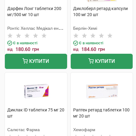
Дарфен Лонг таблетки 200
Диклоберл ретард капсули
мг/500 мг 10 шт
100 мг 20 шт
Ронтіс Хеллас Медікал енд
Берлін-Хемі
Фармасьютікал Продактс
С.А.
Є в наявності
Є в наявності
180.60
грн
184.60
грн
від
від
КУПИТИ
КУПИТИ
Диклак ID таблетки 75 мг 20
Раптен ретард таблетки 100
шт
мг 20 шт
Салютас Фарма
Хемофарм