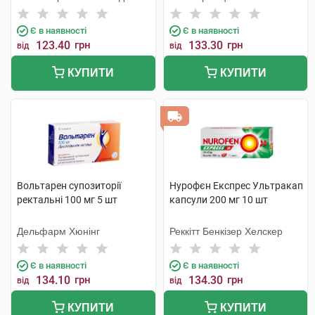
компанія
Є в наявності
Є в наявності
123.40
грн
133.30
грн
від
від
КУПИТИ
КУПИТИ
Вольтарен супозиторії
Нурофєн Експрес Ультракап
ректальні 100 мг 5 шт
капсули 200 мг 10 шт
Дельфарм Хюнінг
Реккітт Бенкізер Хелскер
Є в наявності
Є в наявності
134.10
грн
134.30
грн
від
від
КУПИТИ
КУПИТИ