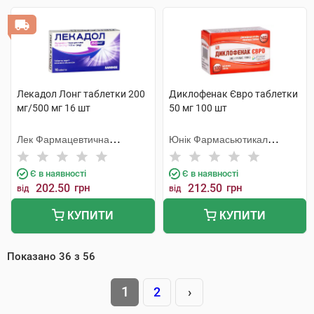
Лекадол Лонг таблетки 200
Диклофенак Євро таблетки
мг/500 мг 16 шт
50 мг 100 шт
Лек Фармацевтична
Юнік Фармасьютикал
компанія
Лабораторіз
Є в наявності
Є в наявності
202.50
грн
212.50
грн
від
від
КУПИТИ
КУПИТИ
Показано
36
з
56
1
2
›