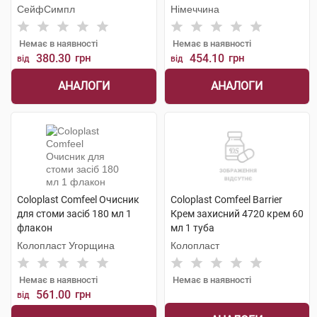
флакон
СейфСимпл
Німеччина
Немає в наявності
Немає в наявності
380.30
грн
454.10
грн
від
від
АНАЛОГИ
АНАЛОГИ
Coloplast Comfeel Очисник
Coloplast Comfeel Barrier
для стоми засіб 180 мл 1
Крем захисний 4720 крем 60
флакон
мл 1 туба
Колопласт Угорщина
Колопласт
Немає в наявності
Немає в наявності
561.00
грн
від