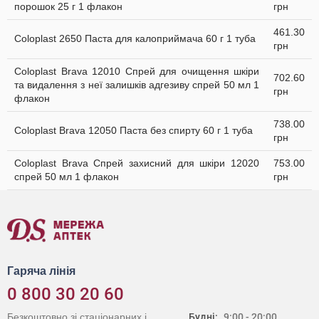
порошок 25 г 1 флакон
грн
461.30
Coloplast 2650 Паста для калоприймача 60 г 1 туба
грн
Coloplast Brava 12010 Cпрей для очищення шкіри
702.60
та видалення з неї залишків адгезиву спрей 50 мл 1
грн
флакон
738.00
Coloplast Brava 12050 Паста без спирту 60 г 1 туба
грн
Coloplast Brava Спрей захисний для шкіри 12020
753.00
спрей 50 мл 1 флакон
грн
Гаряча лінія
0 800 30 20 60
Безкоштовно зі стаціонарних і
Будні:
9:00 - 20:00