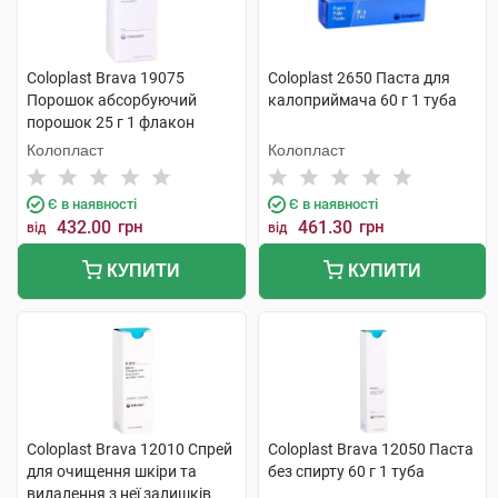
Coloplast Brava 19075
Coloplast 2650 Паста для
Порошок абсорбуючий
калоприймача 60 г 1 туба
порошок 25 г 1 флакон
Колопласт
Колопласт
Є в наявності
Є в наявності
432.00
грн
461.30
грн
від
від
КУПИТИ
КУПИТИ
Coloplast Brava 12010 Cпрей
Coloplast Brava 12050 Паста
для очищення шкіри та
без спирту 60 г 1 туба
видалення з неї залишків