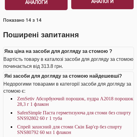
АНАЛОГИ
АНАЛОГИ
Показано
14
з
14
Поширені запитання
Яка ціна на засоби для догляду за стомою ?
Вартість товару в каталозі засоби для догляду за стомою
починається від 313.8 грн.
Які засоби для догляду за стомою найдешевші?
Недорогими товарами в категорії засоби для догляду за
стомою є:
ZenSetiv Абсорбуючий порошок, пудра A2018 порошок
28,3 г 1 флакон
SafenSimple Паста герметизуюча для стоми без спирту
SNS92802 60 г 1 туба
Спрей захисний для стоми Скін Бар'єр без спирту
SNS80792 60 мл 1 флакон