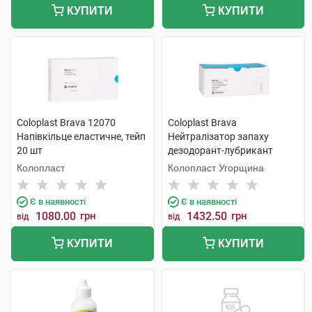
КУПИТИ
КУПИТИ
Coloplast Brava 12070
Coloplast Brava
Напівкільце еластичне, тейп
Нейтралізатор запаху
20 шт
дезодорант-лубрикант
12060 дезодорант 7,5 мл 20
Колопласт
Колопласт Угорщина
шт
Є в наявності
Є в наявності
1080.00
грн
1432.50
грн
від
від
КУПИТИ
КУПИТИ