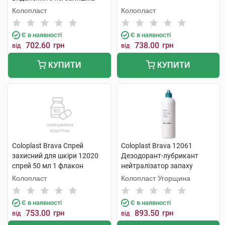
адгезиву спрей 50 мл 1
Колопласт
Колопласт
флакон
Є в наявності
Є в наявності
702.60
грн
738.00
грн
від
від
КУПИТИ
КУПИТИ
Coloplast Brava Спрей
Coloplast Brava 12061
захисний для шкіри 12020
Дезодорант-лубрикант
спрей 50 мл 1 флакон
нейтралізатор запаху
дезодорант 240 мл 1 флакон
Колопласт
Колопласт Угорщина
Є в наявності
Є в наявності
753.00
грн
893.50
грн
від
від