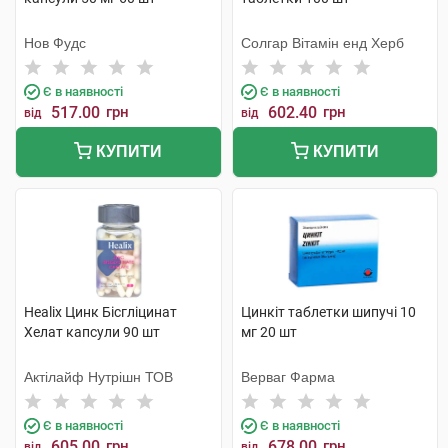
Нов Фудс
Солгар Вітамін енд Херб
Є в наявності
Є в наявності
517.00
грн
602.40
грн
від
від
КУПИТИ
КУПИТИ
Healix Цинк Бісгліцинат
Цинкіт таблетки шипучі 10
Хелат капсули 90 шт
мг 20 шт
Актілайф Нутрішн ТОВ
Верваг Фарма
Є в наявності
Є в наявності
605.00
грн
678.00
грн
від
від