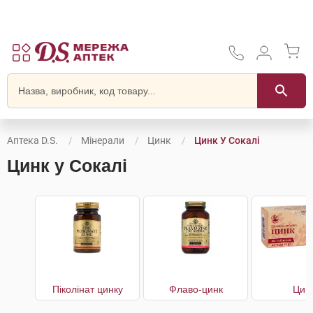
Аптека D.S.
Мінерали
Цинк
Цинк У Сокалі
Цинк у Сокалі
Піколінат цинку
Флаво-цинк
Цин