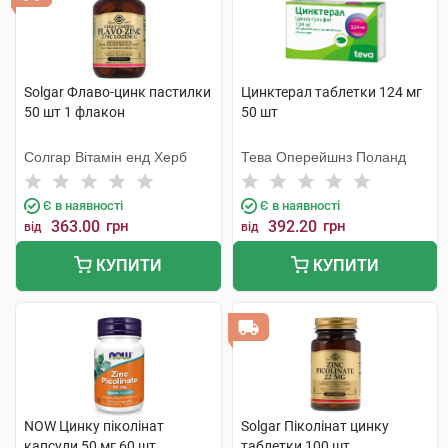
Solgar Флаво-цинк пастилки
Цинктерал таблетки 124 мг
50 шт 1 флакон
50 шт
Солгар Вітамін енд Херб
Тева Оперейшнз Поланд
Є в наявності
Є в наявності
363.00
грн
392.20
грн
від
від
КУПИТИ
КУПИТИ
NOW Цинку піколінат
Solgar Піколінат цинку
капсули 50 мг 60 шт
таблетки 100 шт