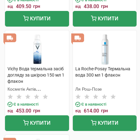
409.50
грн
438.00
грн
від
від
КУПИТИ
КУПИТИ
Vichy Вода термальна засіб
La Roche-Posay Термальна
догляду за шкірою 150 мл 1
вода 300 мл 1 флакон
флакон
Косметік Актів
Ля Рош-Позе
Інтернаціональ
Є в наявності
Є в наявності
453.00
грн
614.00
грн
від
від
КУПИТИ
КУПИТИ