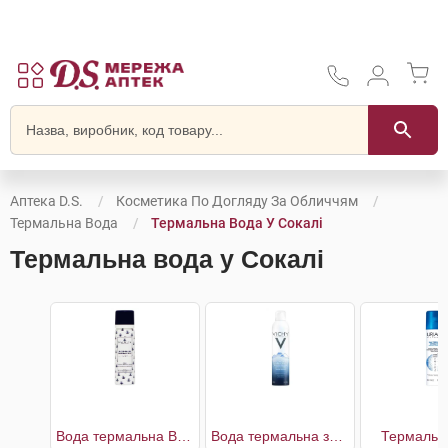
Аптека D.S.
Косметика По Догляду За Обличчям
Термальна Вода
Термальна Вода У Сокалі
Термальна вода у Сокалі
Вода термальна Baden-Baden
Вода термальна засіб догляду за шкірою
Термальн