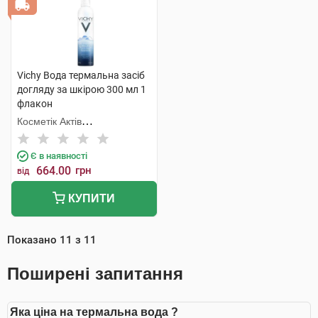
Vichy Вода термальна засіб
догляду за шкірою 300 мл 1
флакон
Косметік Актів
Інтернаціональ
Є в наявності
664.00
грн
від
КУПИТИ
Показано
11
з
11
Поширені запитання
Яка ціна на термальна вода ?