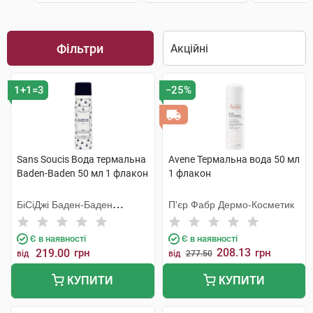
Фільтри
1+1=3
−25%
Sans Soucis Вода термальна
Avene Термальна вода 50 мл
Baden-Baden 50 мл 1 флакон
1 флакон
БіСіДжі Баден-Баден
П'єр Фабр Дермо-Косметик
Косметікс Груп Гмбх
Є в наявності
Є в наявності
208.13
219.00
грн
грн
від
від
277.50
КУПИТИ
КУПИТИ