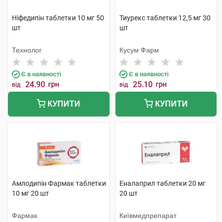
Ніфедипін таблетки 10 мг 50
Тиурекс таблетки 12,5 мг 30
шт
шт
Технолог
Кусум Фарм
Є в наявності
Є в наявності
24.90
грн
25.10
грн
від
від
КУПИТИ
КУПИТИ
Амлодипін Фармак таблетки
Еналаприл таблетки 20 мг
10 мг 20 шт
20 шт
Фармак
Київмедпрепарат