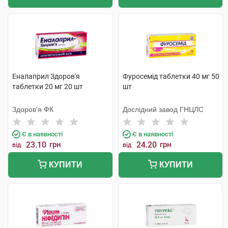
Еналаприл Здоров'я
Фуросемід таблетки 40 мг 50
таблетки 20 мг 20 шт
шт
Здоров'я ФК
Дослідний завод ГНЦЛС
Є в наявності
Є в наявності
23.10
грн
24.20
грн
від
від
КУПИТИ
КУПИТИ