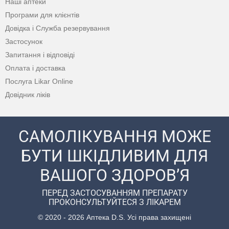
Наші аптеки
Програми для клієнтів
Довідка і Служба резервування
Застосунок
Запитання і відповіді
Оплата і доставка
Послуга Likar Online
Довідник ліків
САМОЛІКУВАННЯ МОЖЕ
БУТИ ШКІДЛИВИМ ДЛЯ
ВАШОГО ЗДОРОВ’Я
ПЕРЕД ЗАСТОСУВАННЯМ ПРЕПАРАТУ
ПРОКОНСУЛЬТУЙТЕСЯ З ЛІКАРЕМ
© 2020 - 2026 Аптека D.S. Усі права захищені