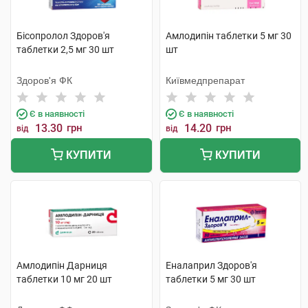
Бісопролол Здоров'я
Амлодипін таблетки 5 мг 30
таблетки 2,5 мг 30 шт
шт
Здоров'я ФК
Київмедпрепарат
Є в наявності
Є в наявності
13.30
грн
14.20
грн
від
від
КУПИТИ
КУПИТИ
Амлодипін Дарниця
Еналаприл Здоров'я
таблетки 10 мг 20 шт
таблетки 5 мг 30 шт