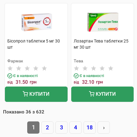
Бісопрол таблетки 5 мг 30
Лозартан Тева таблетки 25
шт
мг 30 шт
Фармак
Тева
Є в наявності
Є в наявності
31.50
грн
32.10
грн
від
від
КУПИТИ
КУПИТИ
Показано
36
з
632
1
2
3
4
18
›