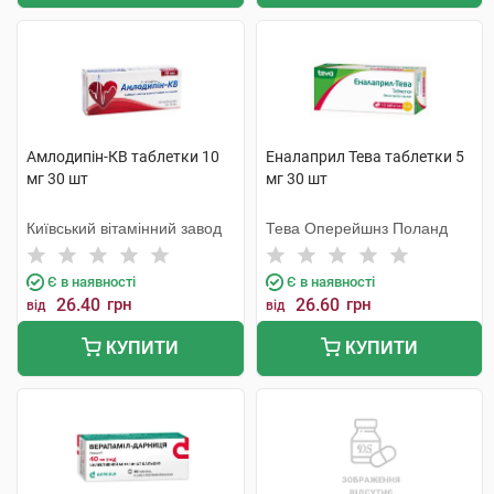
Амлодипін-КВ таблетки 10
Еналаприл Тева таблетки 5
мг 30 шт
мг 30 шт
Київський вітамінний завод
Тева Оперейшнз Поланд
Є в наявності
Є в наявності
26.40
грн
26.60
грн
від
від
КУПИТИ
КУПИТИ