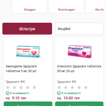
Аладин
Алотендин
Ам-Алі
Фільтри
Амлодипін Здоров'я
Атенолол Здоров'я таблетки
таблетки 5 мг 30 шт
50 мг 20 шт
Здоров'я ФК
Здоров'я ФК
Є в наявності
Є в наявності
9.10
грн
10.60
грн
від
від