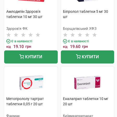
Амлодипін Здоров'я
Біпролол таблетки 5 мг 30
таблетки 10 мг 30 шт
шт
Здоров'я ФК
Борщагівський ХФЗ
Є в наявності
Є в наявності
19.10
грн
19.60
грн
від
від
КУПИТИ
КУПИТИ
Метопрололу тартрат
Еналаприл таблетки 10 мг
таблетки 0,05 г 20 шт
20 шт
Фармак
Київмедпрепарат