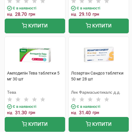
Є в наявності
Є в наявності
28.70
грн
29.10
грн
від
від
КУПИТИ
КУПИТИ
Амлодипін Тева таблетки 5
Лозартан Сандоз таблетки
мг 30 шт
50 мг 28 шт
Тева
Лек Фармасьютикалс д.д.
Є в наявності
Є в наявності
31.30
грн
31.40
грн
від
від
КУПИТИ
КУПИТИ