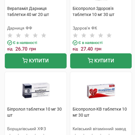
Верапаміл Дарниця
Бісопролол Здоров'я
таблетки 40 мг 20 шт
таблетки 10 мг 30 шт
Дарниця ФФ
Здоров'я ФК
Є в наявності
Є в наявності
26.70
грн
27.40
грн
від
від
КУПИТИ
КУПИТИ
Біпролол таблетки 10 мг 30
Бісопролол-КВ таблетки 10
шт
мг 30 шт
Борщагівський ХФЗ
Київський вітамінний завод