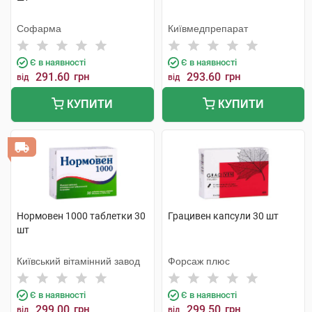
Софарма
Київмедпрепарат
Є в наявності
Є в наявності
291.60
грн
293.60
грн
від
від
КУПИТИ
КУПИТИ
Нормовен 1000 таблетки 30
Грацивен капсули 30 шт
шт
Київський вітамінний завод
Форсаж плюс
Є в наявності
Є в наявності
299.00
грн
299.50
грн
від
від