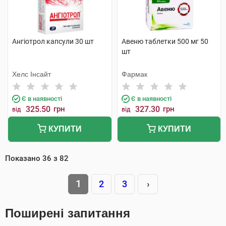
Ангіотрол капсули 30 шт
Авеню таблетки 500 мг 50
шт
Хелс Інсайт
Фармак
Є в наявності
Є в наявності
325.50
грн
327.30
грн
від
від
КУПИТИ
КУПИТИ
Показано
36
з
82
1
2
3
›
Поширені запитання