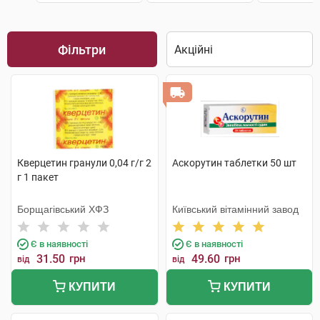
Фільтри
Кверцетин гранули 0,04 г/г 2
Аскорутин таблетки 50 шт
г 1 пакет
Борщагівський ХФЗ
Київський вітамінний завод
Є в наявності
Є в наявності
31.50
грн
49.60
грн
від
від
КУПИТИ
КУПИТИ