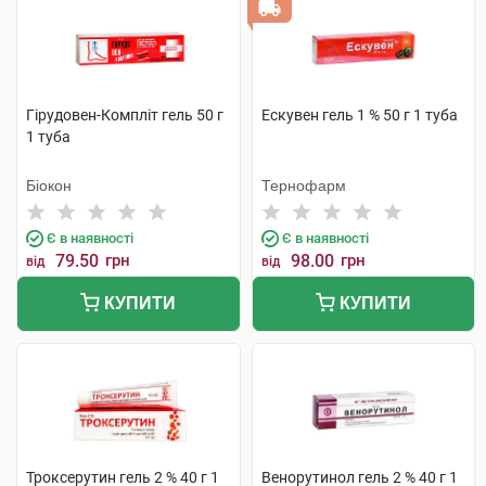
Гірудовен-Компліт гель 50 г
Ескувен гель 1 % 50 г 1 туба
1 туба
Біокон
Тернофарм
Є в наявності
Є в наявності
79.50
грн
98.00
грн
від
від
КУПИТИ
КУПИТИ
Троксерутин гель 2 % 40 г 1
Венорутинол гель 2 % 40 г 1