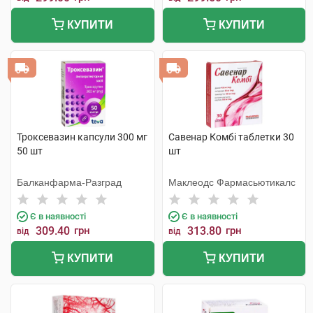
КУПИТИ
КУПИТИ
Троксевазин капсули 300 мг
Савенар Комбі таблетки 30
50 шт
шт
Балканфарма-Разград
Маклеодс Фармасьютикалс
Є в наявності
Є в наявності
309.40
грн
313.80
грн
від
від
КУПИТИ
КУПИТИ