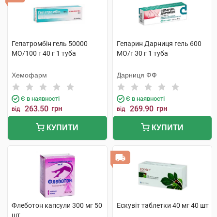
Гепатромбін гель 50000
Гепарин Дарниця гель 600
МО/100 г 40 г 1 туба
МО/г 30 г 1 туба
Хемофарм
Дарниця ФФ
Є в наявності
Є в наявності
263.50
грн
269.90
грн
від
від
КУПИТИ
КУПИТИ
Флеботон капсули 300 мг 50
Ескувіт таблетки 40 мг 40 шт
шт