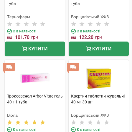
туба
туба
Тернофарм
Борщагівський ХФЗ
Є в наявності
Є в наявності
101.70
грн
122.20
грн
від
від
КУПИТИ
КУПИТИ
Троксевенол Arbor Vitae гель
Квертин таблетки жувальні
40 г 1 туба
40 мг 30 шт
Віола
Борщагівський ХФЗ
Є в наявності
Є в наявності