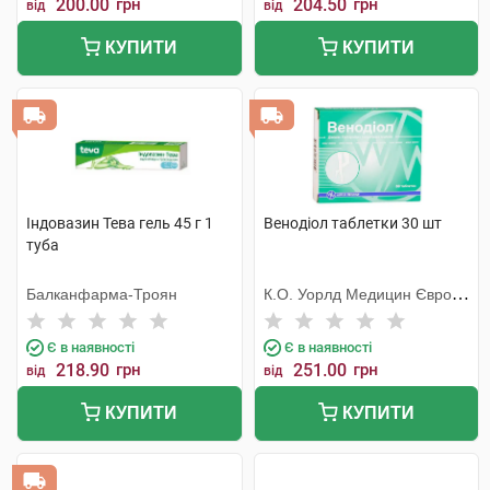
200.00
грн
204.50
грн
від
від
КУПИТИ
КУПИТИ
Індовазин Тева гель 45 г 1
Венодіол таблетки 30 шт
туба
Балканфарма-Троян
К.О. Уорлд Медицин Європа
С.Р.Л.
Є в наявності
Є в наявності
218.90
грн
251.00
грн
від
від
КУПИТИ
КУПИТИ