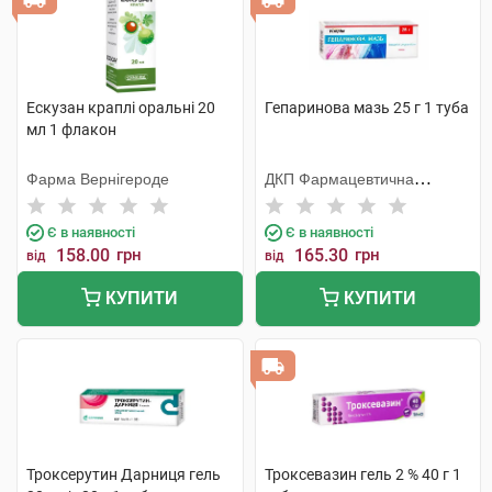
Ескузан краплі оральні 20
Гепаринова мазь 25 г 1 туба
мл 1 флакон
Фарма Вернігероде
ДКП Фармацевтична
фабрика
Є в наявності
Є в наявності
158.00
грн
165.30
грн
від
від
КУПИТИ
КУПИТИ
Троксерутин Дарниця гель
Троксевазин гель 2 % 40 г 1