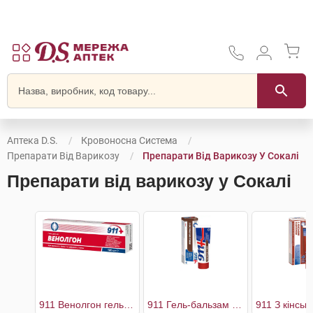
Аптека D.S.
Кровоносна Система
Препарати Від Варикозу
Препарати Від Варикозу У Сокалі
Препарати від варикозу у Сокалі
911 Венолгон гель для ніг
911 Гель-бальзам для ніг з екстрактом п'явки