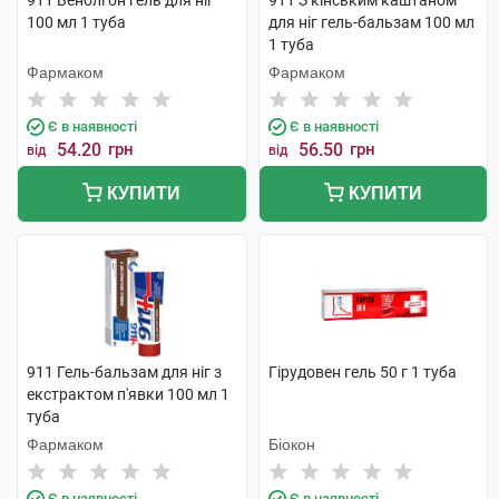
911 Венолгон гель для ніг
911 З кінським каштаном
100 мл 1 туба
для ніг гель-бальзам 100 мл
1 туба
Фармаком
Фармаком
Є в наявності
Є в наявності
54.20
грн
56.50
грн
від
від
КУПИТИ
КУПИТИ
911 Гель-бальзам для ніг з
Гірудовен гель 50 г 1 туба
екстрактом п'явки 100 мл 1
туба
Фармаком
Біокон
Є в наявності
Є в наявності