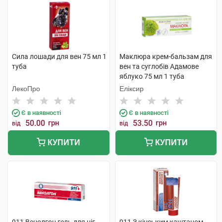
Сила лошади для вен 75 мл 1
Маклюра крем-бальзам для
туба
вен та суглобів Адамове
яблуко 75 мл 1 туба
ЛекоПро
Еліксир
Є в наявності
Є в наявності
50.00
грн
53.50
грн
від
від
КУПИТИ
КУПИТИ