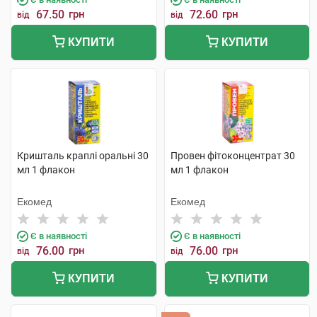
67.50
грн
72.60
грн
від
від
КУПИТИ
КУПИТИ
Кришталь краплі оральні 30
Провен фітоконцентрат 30
мл 1 флакон
мл 1 флакон
Екомед
Екомед
Є в наявності
Є в наявності
76.00
грн
76.00
грн
від
від
КУПИТИ
КУПИТИ