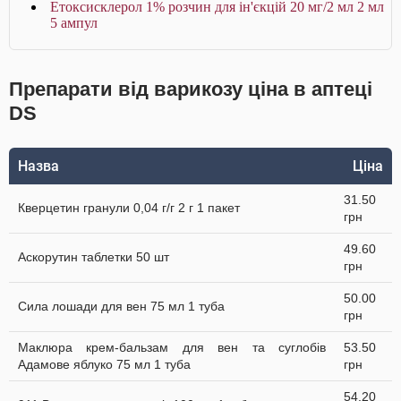
Етоксисклерол 1% розчин для ін'єкцій 20 мг/2 мл 2 мл
5 ампул
Препарати від варикозу ціна в аптеці
DS
Назва
Ціна
31.50
Кверцетин гранули 0,04 г/г 2 г 1 пакет
грн
49.60
Аскорутин таблетки 50 шт
грн
50.00
Сила лошади для вен 75 мл 1 туба
грн
Маклюра крем-бальзам для вен та суглобів
53.50
Адамове яблуко 75 мл 1 туба
грн
54.20