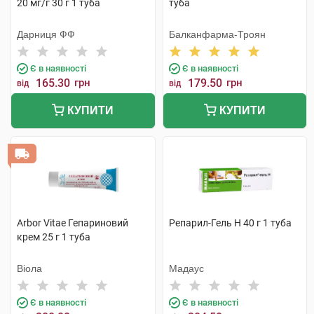
20 мг/г 30 г 1 туба
туба
Дарниця ФФ
Балканфарма-Троян
Є в наявності
Є в наявності
165.30
грн
179.50
грн
від
від
КУПИТИ
КУПИТИ
Arbor Vitae Гепариновий
Репарил-Гель Н 40 г 1 туба
крем 25 г 1 туба
Віола
Мадаус
Є в наявності
Є в наявності