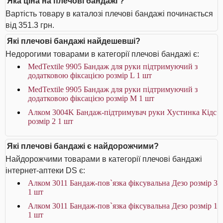
Яка ціна на плечові бандажі ?
Вартість товару в каталозі плечові бандажі починається
від 351.3 грн.
Які плечові бандажі найдешевші?
Недорогими товарами в категорії плечові бандажі є:
MedTextile 9905 Бандаж для руки підтримуючий з
додатковою фіксацією розмір L 1 шт
MedTextile 9905 Бандаж для руки підтримуючий з
додатковою фіксацією розмір M 1 шт
Алком 3004K Бандаж-підтримувач руки Хустинка Кідс
розмір 2 1 шт
Які плечові бандажі є найдорожчими?
Найдорожчими товарами в категорії плечові бандажі
інтернет-аптеки DS є:
Алком 3011 Бандаж-пов`язка фіксувальна Дезо розмір 3
1 шт
Алком 3011 Бандаж-пов`язка фіксувальна Дезо розмір 1
1 шт