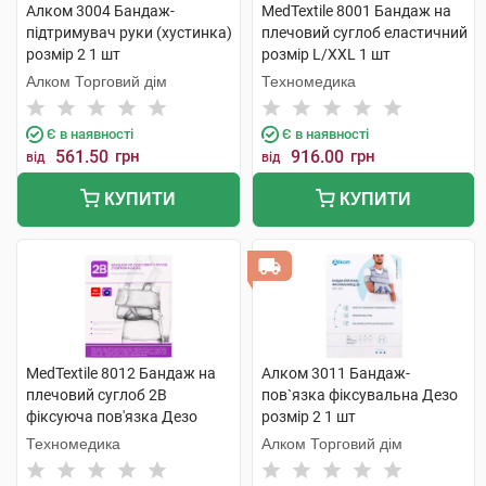
Алком 3004 Бандаж-
MedTextile 8001 Бандаж на
підтримувач руки (хустинка)
плечовий суглоб еластичний
розмір 2 1 шт
розмір L/XXL 1 шт
Алком Торговий дім
Техномедика
Є в наявності
Є в наявності
561.50
грн
916.00
грн
від
від
КУПИТИ
КУПИТИ
MedTextile 8012 Бандаж на
Алком 3011 Бандаж-
плечовий суглоб 2B
пов`язка фіксувальна Дезо
фіксуюча пов'язка Дезо
розмір 2 1 шт
розмір S/M 1 шт
Техномедика
Алком Торговий дім