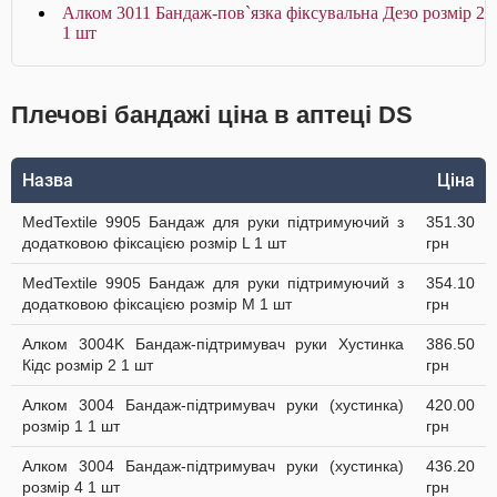
Алком 3011 Бандаж-пов`язка фіксувальна Дезо розмір 2
1 шт
Плечові бандажі ціна в аптеці DS
Назва
Ціна
MedTextile 9905 Бандаж для руки підтримуючий з
351.30
додатковою фіксацією розмір L 1 шт
грн
MedTextile 9905 Бандаж для руки підтримуючий з
354.10
додатковою фіксацією розмір M 1 шт
грн
Алком 3004K Бандаж-підтримувач руки Хустинка
386.50
Кідс розмір 2 1 шт
грн
Алком 3004 Бандаж-підтримувач руки (хустинка)
420.00
розмір 1 1 шт
грн
Алком 3004 Бандаж-підтримувач руки (хустинка)
436.20
розмір 4 1 шт
грн