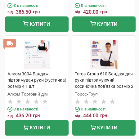
Є в наявності
Є в наявності
386.50
грн
420.00
грн
від
від
КУПИТИ
КУПИТИ
Алком 3004 Бандаж-
Toros-Group 610 Бандаж для
підтримувач руки (хустинка)
руки підтримуючий
розмір 4 1 шт
косиночна пов'язка розмір 2
чорний 1 шт
Алком Торговий дім
Торос-Груп
Є в наявності
Є в наявності
436.20
грн
444.00
грн
від
від
КУПИТИ
КУПИТИ