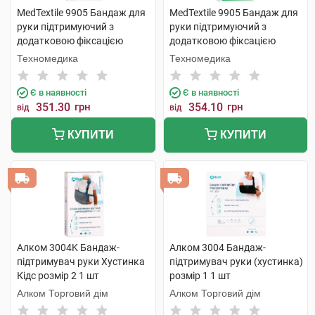
MedTextile 9905 Бандаж для
MedTextile 9905 Бандаж для
руки підтримуючий з
руки підтримуючий з
додатковою фіксацією
додатковою фіксацією
розмір L 1 шт
розмір M 1 шт
Техномедика
Техномедика
Є в наявності
Є в наявності
351.30
грн
354.10
грн
від
від
КУПИТИ
КУПИТИ
Алком 3004K Бандаж-
Алком 3004 Бандаж-
підтримувач руки Хустинка
підтримувач руки (хустинка)
Кідс розмір 2 1 шт
розмір 1 1 шт
Алком Торговий дім
Алком Торговий дім