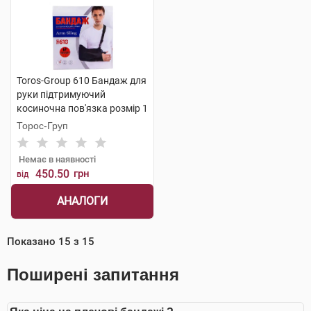
Toros-Group 610 Бандаж для
руки підтримуючий
косиночна пов'язка розмір 1
чорний 1 шт
Торос-Груп
Немає в наявності
450.50
грн
від
АНАЛОГИ
Показано
15
з
15
Поширені запитання