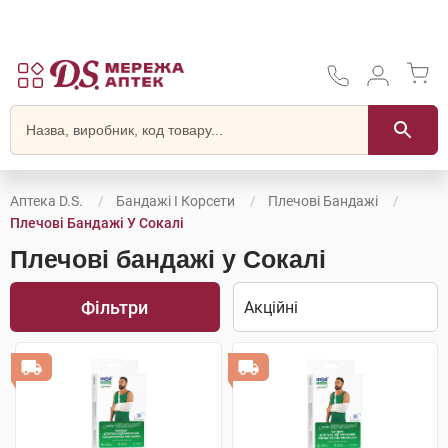
Аптека D.S.
Бандажі І Корсети
Плечові Бандажі
Плечові Бандажі У Сокалі
Плечові бандажі у Сокалі
Фільтри