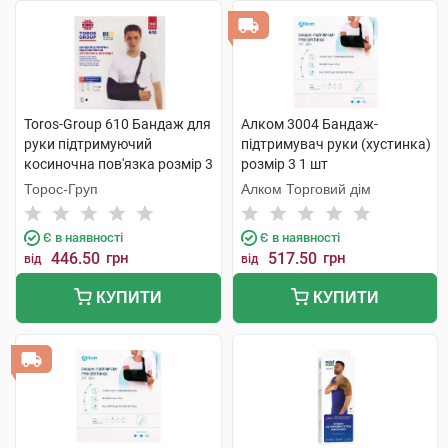
Toros-Group 610 Бандаж для
Алком 3004 Бандаж-
руки підтримуючий
підтримувач руки (хустинка)
косиночна пов'язка розмір 3
розмір 3 1 шт
чорний 1 шт
Торос-Груп
Алком Торговий дім
Є в наявності
Є в наявності
446.50
грн
517.50
грн
від
від
КУПИТИ
КУПИТИ