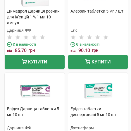
Димедрол Дарниця розчин
Алерзин таблетки 5 мг 7 шт
для ін'єкцій 1 % 1 мл 10
ампул
Дарниця ФФ
Егіс
Є в наявності
Є в наявності
85.70
грн
90.10
грн
від
від
КУПИТИ
КУПИТИ
Ерідез Дарниця таблетки 5
Ерідез таблетки
мг 10 шт
дисперговані 5 мг 10 шт
Дарниця ФФ
Дженефарм