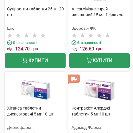
Супрастин таблетки 25 мг 20
АлергоМакс спрей
шт
назальний 15 мл 1 флакон
Егіс
Здоров'я ФК
Є в наявності
Є в наявності
124.70
грн
126.60
грн
від
від
КУПИТИ
КУПИТИ
Хітакса таблетки
Контрахіст Алерджі
дисперговані 5 мг 10 шт
таблетки 5 мг 10 шт
Дженефарм
Адамед Фарма