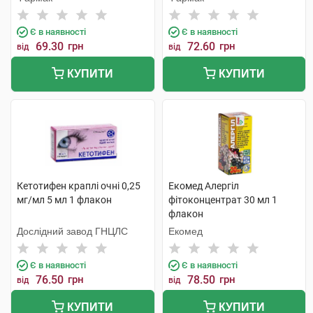
Є в наявності
Є в наявності
69.30
грн
72.60
грн
від
від
КУПИТИ
КУПИТИ
Кетотифен краплі очні 0,25
Екомед Алергіл
мг/мл 5 мл 1 флакон
фітоконцентрат 30 мл 1
флакон
Дослідний завод ГНЦЛС
Екомед
Є в наявності
Є в наявності
76.50
грн
78.50
грн
від
від
КУПИТИ
КУПИТИ