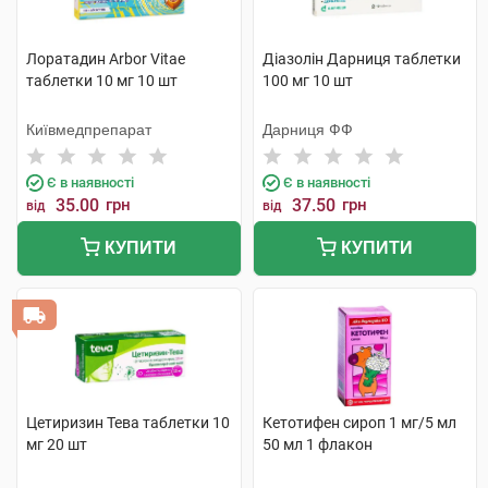
Лоратадин Arbor Vitae
Діазолін Дарниця таблетки
таблетки 10 мг 10 шт
100 мг 10 шт
Київмедпрепарат
Дарниця ФФ
Є в наявності
Є в наявності
35.00
грн
37.50
грн
від
від
КУПИТИ
КУПИТИ
Цетиризин Тева таблетки 10
Кетотифен сироп 1 мг/5 мл
мг 20 шт
50 мл 1 флакон