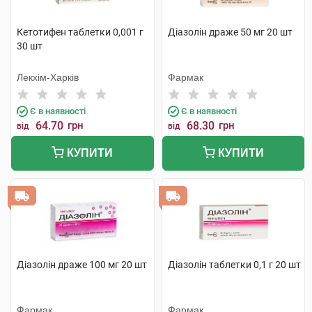
Кетотифен таблетки 0,001 г
Діазолін драже 50 мг 20 шт
30 шт
Лекхім-Харків
Фармак
Є в наявності
Є в наявності
64.70
грн
68.30
грн
від
від
КУПИТИ
КУПИТИ
Діазолін драже 100 мг 20 шт
Діазолін таблетки 0,1 г 20 шт
Фармак
Фармак