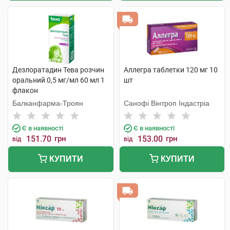
Дезлоратадин Тева розчин
Аллегра таблетки 120 мг 10
оральний 0,5 мг/мл 60 мл 1
шт
флакон
Балканфарма-Троян
Санофі Вінтроп Індастріа
Є в наявності
Є в наявності
151.70
грн
153.00
грн
від
від
КУПИТИ
КУПИТИ