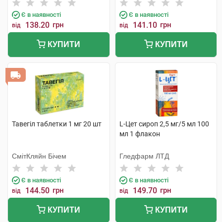
Є в наявності
Є в наявності
138.20
грн
141.10
грн
від
від
КУПИТИ
КУПИТИ
Тавегіл таблетки 1 мг 20 шт
L-Цет сироп 2,5 мг/5 мл 100
мл 1 флакон
СмітКляйн Бічем
Гледфарм ЛТД
Є в наявності
Є в наявності
144.50
грн
149.70
грн
від
від
КУПИТИ
КУПИТИ