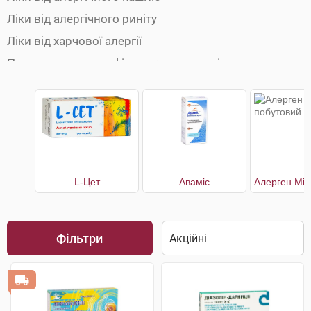
Ліки від алергічного риніту
Ліки від харчової алергії
Препарати при анафілактичному шоці
L-Цет
Аваміс
Фільтри