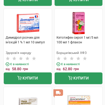
Димедрол розчин для
Кетотифен сироп 1 мг/5 мл
ін'єкцій 1 % 1 мл 10 ампул
100 мл 1 флакон
Здоров'я народу
Борщагівський ХФЗ
Є в наявності
Є в наявності
58.80
грн
62.80
грн
від
від
КУПИТИ
КУПИТИ