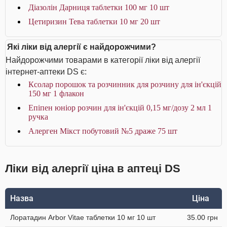
Діазолін Дарниця таблетки 100 мг 10 шт
Цетиризин Тева таблетки 10 мг 20 шт
Які ліки від алергії є найдорожчими?
Найдорожчими товарами в категорії ліки від алергії
інтернет-аптеки DS є:
Ксолар порошок та розчинник для розчину для ін'єкцій
150 мг 1 флакон
Епіпен юніор розчин для ін'єкцій 0,15 мг/дозу 2 мл 1
ручка
Алерген Мікст побутовий №5 драже 75 шт
Ліки від алергії ціна в аптеці DS
Назва
Ціна
Лоратадин Arbor Vitae таблетки 10 мг 10 шт
35.00 грн