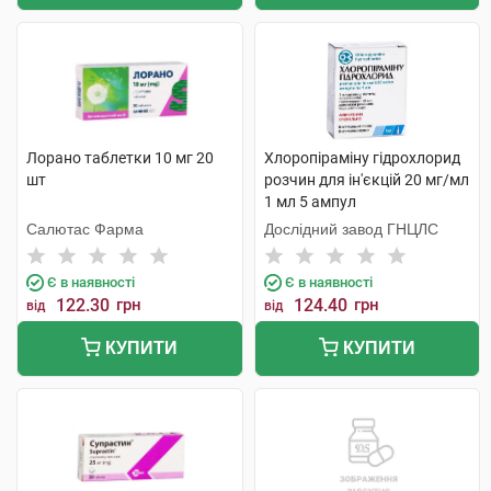
Лорано таблетки 10 мг 20
Хлоропіраміну гідрохлорид
шт
розчин для ін'єкцій 20 мг/мл
1 мл 5 ампул
Салютас Фарма
Дослідний завод ГНЦЛС
Є в наявності
Є в наявності
122.30
грн
124.40
грн
від
від
КУПИТИ
КУПИТИ