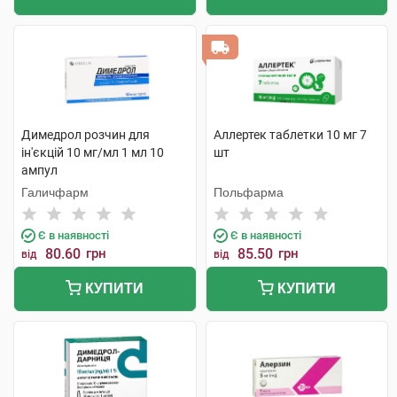
Димедрол розчин для
Аллертек таблетки 10 мг 7
ін'єкцій 10 мг/мл 1 мл 10
шт
ампул
Галичфарм
Польфарма
Є в наявності
Є в наявності
80.60
грн
85.50
грн
від
від
КУПИТИ
КУПИТИ