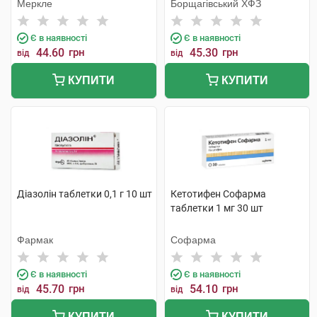
Меркле
Борщагівський ХФЗ
Є в наявності
Є в наявності
44.60
грн
45.30
грн
від
від
КУПИТИ
КУПИТИ
Діазолін таблетки 0,1 г 10 шт
Кетотифен Софарма
таблетки 1 мг 30 шт
Фармак
Софарма
Є в наявності
Є в наявності
45.70
грн
54.10
грн
від
від
КУПИТИ
КУПИТИ