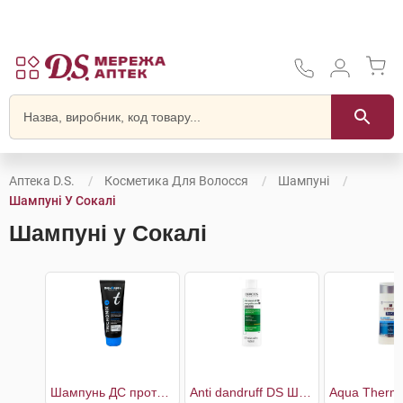
Аптека D.S.
Косметика Для Волосся
Шампуні
Шампуні У Сокалі
Шампуні у Сокалі
Шампунь ДС проти легкої і помірної лупи
Anti dandruff DS Шампунь проти лупи для сухого волосся та подразненої шкіри голови