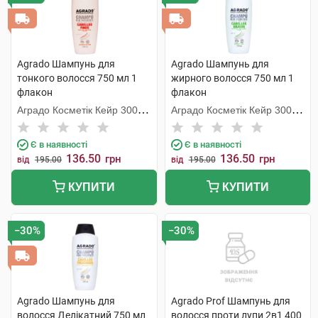
Agrado Шампунь для
Agrado Шампунь для
тонкого волосся 750 мл 1
жирного волосся 750 мл 1
флакон
флакон
Аградо Косметік Кейр 3000
Аградо Косметік Кейр 3000
С.Л.У.
С.Л.У.
Є в наявності
Є в наявності
136.50
136.50
грн
грн
від
195.00
від
195.00
КУПИТИ
КУПИТИ
−30%
−30%
Agrado Шампунь для
Agrado Prof Шампунь для
волосся Делікатний 750 мл
волосся проти лупи 2в1 400