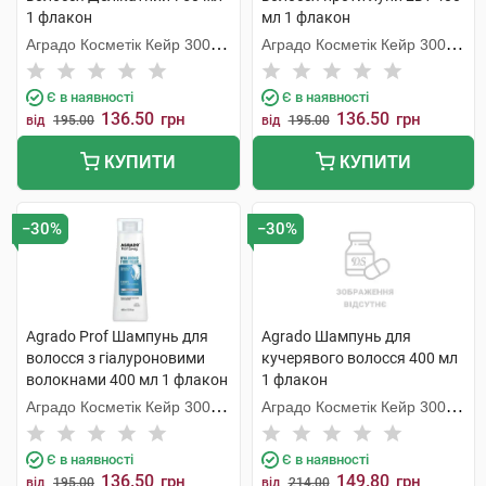
1 флакон
мл 1 флакон
Аградо Косметік Кейр 3000
Аградо Косметік Кейр 3000
С.Л.У.
С.Л.У.
Є в наявності
Є в наявності
136.50
136.50
грн
грн
від
195.00
від
195.00
КУПИТИ
КУПИТИ
−30%
−30%
Agrado Prof Шампунь для
Agrado Шампунь для
волосся з гіалуроновими
кучерявого волосся 400 мл
волокнами 400 мл 1 флакон
1 флакон
Аградо Косметік Кейр 3000
Аградо Косметік Кейр 3000
С.Л.У.
С.Л.У.
Є в наявності
Є в наявності
136.50
149.80
грн
грн
від
195.00
від
214.00