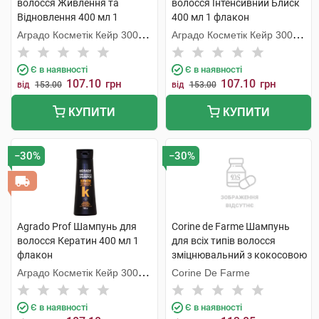
волосся Живлення та
волосся Інтенсивний Блиск
Відновлення 400 мл 1
400 мл 1 флакон
флакон
Аградо Косметік Кейр 3000
Аградо Косметік Кейр 3000
С.Л.У.
С.Л.У.
Є в наявності
Є в наявності
107.10
107.10
грн
грн
від
153.00
від
153.00
КУПИТИ
КУПИТИ
−30%
−30%
Agrado Prof Шампунь для
Corine de Farme Шампунь
волосся Кератин 400 мл 1
для всіх типів волосся
флакон
зміцнювальний з кокосовою
водою 750 мл 1 флакон
Аградо Косметік Кейр 3000
Corine De Farme
С.Л.У.
Є в наявності
Є в наявності