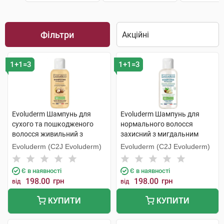
Фільтри
1+1=3
1+1=3
Evoluderm Шампунь для
Evoluderm Шампунь для
сухого та пошкодженого
нормального волосся
волосся живильний з
захисний з мигдальним
аргановою олією 100 мл 1
молоком 100 мл 1 флакон
Evoluderm (C2J Evoluderm)
Evoluderm (C2J Evoluderm)
флакон
Є в наявності
Є в наявності
198.00
грн
198.00
грн
від
від
КУПИТИ
КУПИТИ