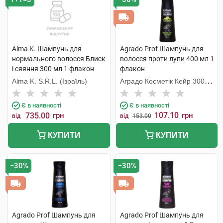
Alma K. Шампунь для
Agrado Prof Шампунь для
нормального волосся Блиск
волосся проти лупи 400 мл 1
і сяяння 300 мл 1 флакон
флакон
Alma K. S.R.L. (Ізраїль)
Аградо Косметік Кейр 3000
С.Л.У.
Є в наявності
Є в наявності
107.10
735.00
грн
грн
від
від
153.00
КУПИТИ
КУПИТИ
−30%
−30%
Agrado Prof Шампунь для
Agrado Prof Шампунь для