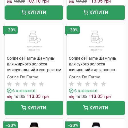
107.10
113.05
грн
грн
від
153.00
від
161.50
КУПИТИ
КУПИТИ
−30%
−30%
Corine de Farme Шампунь
Corine de Farme Шампунь
для жирного волосся
для сухого волосся
очищувальний з екстрактом
живильний з аргановою
зеленого чаю 750 мл 1
олією 750 мл 1 флакон
Corine De Farme
Corine De Farme
флакон
Є в наявності
Є в наявності
113.05
113.05
грн
грн
від
161.50
від
161.50
КУПИТИ
КУПИТИ
−30%
−30%