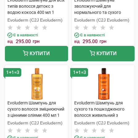
Evoluderm Шампунь для всіх
Evoluderm Шампунь
типів волосся детокс з
зволожуючий для
водою кокоса 400 мл 1
нормального та сухого
флакон
волосся 400 мл 1 флакон
Evoluderm (C2J Evoluderm)
Evoluderm (C2J Evoluderm)
Є в наявності
Є в наявності
295.00
грн
295.00
грн
від
від
КУПИТИ
КУПИТИ
1+1=3
1+1=3
Evoluderm Шампунь для
Evoluderm Шампунь для
сухого волосся зміцнюючий
сухого та пошкодженого
з цінними оліями 400 мл 1
волосся живильний з
флакон
аргановою олією 400 мл 1
Evoluderm (C2J Evoluderm)
Evoluderm (C2J Evoluderm)
флакон
Є в наявності
Є в наявності