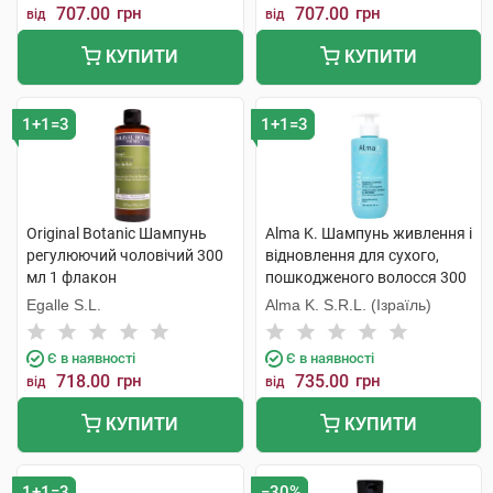
707.00
грн
707.00
грн
від
від
КУПИТИ
КУПИТИ
1+1=3
1+1=3
Original Botanic Шампунь
Alma K. Шампунь живлення і
регулюючий чоловічий 300
відновлення для сухого,
мл 1 флакон
пошкодженого волосся 300
мл 1 флакон
Egalle S.L.
Alma K. S.R.L. (Ізраїль)
Є в наявності
Є в наявності
718.00
грн
735.00
грн
від
від
КУПИТИ
КУПИТИ
1+1=3
−30%