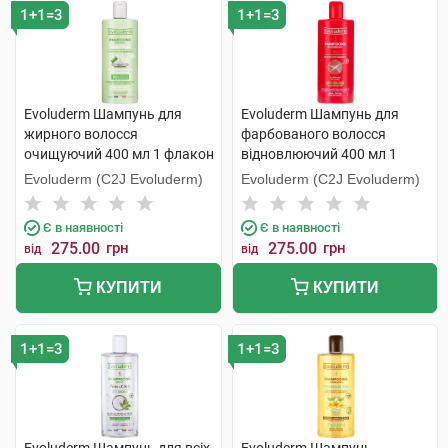
1+1=3
1+1=3
Evoluderm Шампунь для
Evoluderm Шампунь для
жирного волосся
фарбованого волосся
очищуючий 400 мл 1 флакон
відновлюючий 400 мл 1
флакон
Evoluderm (C2J Evoluderm)
Evoluderm (C2J Evoluderm)
Є в наявності
Є в наявності
275.00
грн
275.00
грн
від
від
КУПИТИ
КУПИТИ
1+1=3
1+1=3