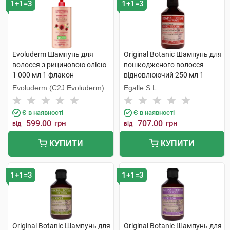
1+1=3
1+1=3
Evoluderm Шампунь для
Original Botanic Шампунь для
волосся з рициновою олією
пошкодженого волосся
1 000 мл 1 флакон
відновлюючий 250 мл 1
флакон
Evoluderm (C2J Evoluderm)
Egalle S.L.
Є в наявності
Є в наявності
599.00
грн
707.00
грн
від
від
КУПИТИ
КУПИТИ
1+1=3
1+1=3
Original Botanic Шампунь для
Original Botanic Шампунь для