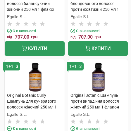
волосся балансуючий
блондованого волосся
жіночий 250 мл 1 флакон
проти жовтизни 250 мл 1
флакон
Egalle S.L.
Egalle S.L.
Є в наявності
Є в наявності
707.00
грн
707.00
грн
від
від
КУПИТИ
КУПИТИ
1+1=3
1+1=3
Original Botanic Curly
Original Botanic Шампунь
Шампунь для кучерявого
проти випадіння волосся
волосся жіночий 250 мл 1
жіночий 250 мл 1 флакон
флакон
Egalle S.L.
Egalle S.L.
Є в наявності
Є в наявності