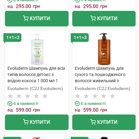
295.00
грн
295.00
грн
від
від
КУПИТИ
КУПИТИ
1+1=3
1+1=3
Evoluderm Шампунь для всіх
Evoluderm Шампунь для
типів волосся детокс з
сухого та пошкодженого
водою кокоса 1 000 мл 1
волосся живильний з
флакон
аргановою олією 1 000 мл 1
Evoluderm (C2J Evoluderm)
Evoluderm (C2J Evoluderm)
флакон
Є в наявності
Є в наявності
599.00
грн
599.00
грн
від
від
КУПИТИ
КУПИТИ