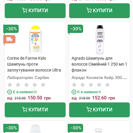
КУПИТИ
КУПИТИ
−30%
−30%
Corine de Farme Kids
Agrado Шампунь для
Шампунь проти
волосся Сімейний 1 250 мл 1
заплутування волосся Ultra
флакон
Абрикос 300 мл 1 флакон
Лабораторіес Сарбек
Аградо Косметік Кейр 3000
С.Л.У.
Є в наявності
Є в наявності
150.50
152.60
грн
грн
від
215.00
від
218.00
КУПИТИ
КУПИТИ
−30%
−30%