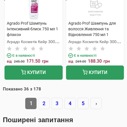
Agrado Prof Шампунь
Agrado Prof Шампунь для
Інтенсивний блиск 750 мл 1
волосся Живлення та
флакон
Відновлення 750 мл 1
флакон
Аградо Косметік Кейр 3000
Аградо Косметік Кейр 3000
С.Л.У.
С.Л.У.
Є в наявності
Є в наявності
171.50
188.30
грн
грн
від
245.00
від
269.00
КУПИТИ
КУПИТИ
Показано
36
з
178
1
2
3
4
5
›
Поширені запитання