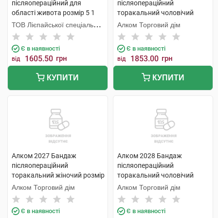
післяопераційний для
післяопераційний
області живота розмір 5 1
торакальний чоловічий
шт
розмір 5 сірий 1 шт
ТОВ Лієпайської спеціальної
Алком Торговий дім
економічної зони Лаума
Медікал,
Є в наявності
Є в наявності
1605.50
грн
1853.00
грн
від
від
КУПИТИ
КУПИТИ
Алком 2027 Бандаж
Алком 2028 Бандаж
післяопераційний
післяопераційний
торакальний жіночий розмір
торакальний чоловічий
5 1 шт
розмір 6 сірий 1 шт
Алком Торговий дім
Алком Торговий дім
Є в наявності
Є в наявності