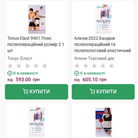
Tonus Elast 9901 Пояс
Алком 2022 Бандаж
післяопераційний розмір 2 1
післяопераційний та
шт
післяпологовий еластичний
Євро розмір 5 1 шт
Тонус Еласт
Алком Торговий дім
Є в наявності
Є в наявності
593.00
грн
605.10
грн
від
від
КУПИТИ
КУПИТИ