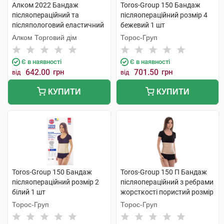
Алком 2022 Бандаж
Toros-Group 150 Бандаж
післяопераційний та
післяопераційний розмір 4
післяпологовий еластичний
бежевий 1 шт
Євро розмір 5 1 шт
Алком Торговий дім
Торос-Груп
Є в наявності
Є в наявності
642.00
грн
701.50
грн
від
від
КУПИТИ
КУПИТИ
Toros-Group 150 Бандаж
Toros-Group 150 П Бандаж
післяопераційний розмір 2
післяопераційний з ребрами
білий 1 шт
жорсткості пористий розмір
7 1 шт
Торос-Груп
Торос-Груп