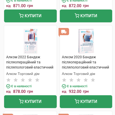
Є в наявності
Є в наявності
871.00
грн
872.00
грн
від
від
КУПИТИ
КУПИТИ
Алком 2022 Бандаж
Алком 2020 Бандаж
післяопераційний та
післяопераційний та
післяпологовий еластичний
післяпологовий еластичний
Євро розмір 7 1 шт
розмір 2 1 шт
Алком Торговий дім
Алком Торговий дім
Є в наявності
Є в наявності
878.00
грн
932.00
грн
від
від
КУПИТИ
КУПИТИ