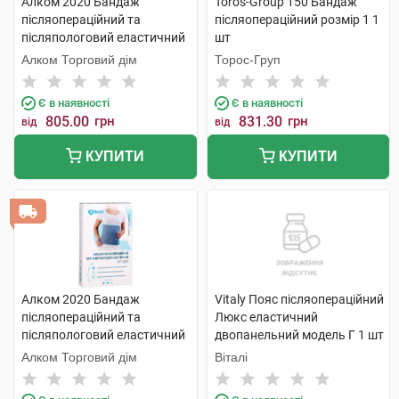
Алком 2020 Бандаж
Toros-Group 150 Бандаж
післяопераційний та
післяопераційний розмір 1 1
післяпологовий еластичний
шт
розмір 7 1 шт
Алком Торговий дім
Торос-Груп
Є в наявності
Є в наявності
805.00
грн
831.30
грн
від
від
КУПИТИ
КУПИТИ
Алком 2020 Бандаж
Vitaly Пояс післяопераційний
післяопераційний та
Люкс еластичний
післяпологовий еластичний
двопанельний модель Г 1 шт
розмір 8 1 шт
Алком Торговий дім
Віталі