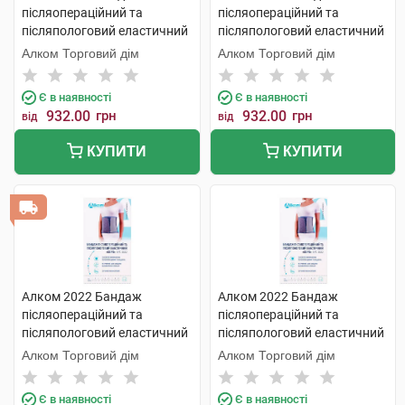
післяопераційний та
післяопераційний та
післяпологовий еластичний
післяпологовий еластичний
розмір 3 1 шт
розмір 4 1 шт
Алком Торговий дім
Алком Торговий дім
Є в наявності
Є в наявності
932.00
грн
932.00
грн
від
від
КУПИТИ
КУПИТИ
Алком 2022 Бандаж
Алком 2022 Бандаж
післяопераційний та
післяопераційний та
післяпологовий еластичний
післяпологовий еластичний
Євро розмір 3 1 шт
Євро розмір 4 1 шт
Алком Торговий дім
Алком Торговий дім
Є в наявності
Є в наявності