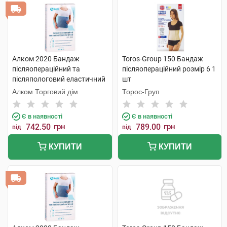
Алком 2020 Бандаж
Toros-Group 150 Бандаж
післяопераційний та
післяопераційний розмір 6 1
післяпологовий еластичний
шт
розмір 1 1 шт
Алком Торговий дім
Торос-Груп
Є в наявності
Є в наявності
742.50
грн
789.00
грн
від
від
КУПИТИ
КУПИТИ