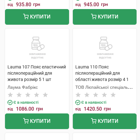
935.80
грн
945.00
грн
від
від
КУПИТИ
КУПИТИ
Lauma 107 Пояс еластичний
Lauma 110 Пояс
післяопераційний для
післяопераційний для
живота розмір 5 1 шт
області живота розмір 4 1
шт
Лаума Фабрікс
ТОВ Лієпайської спеціальної
економічної зони Лаума
Медікал,
Є в наявності
Є в наявності
1086.00
грн
1420.50
грн
від
від
КУПИТИ
КУПИТИ