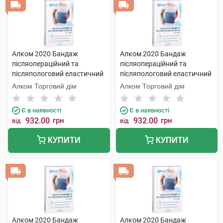
Алком 2020 Бандаж
Алком 2020 Бандаж
післяопераційний та
післяопераційний та
післяпологовий еластичний
післяпологовий еластичний
розмір 5 1 шт
розмір 6 1 шт
Алком Торговий дім
Алком Торговий дім
Є в наявності
Є в наявності
932.00
грн
932.00
грн
від
від
КУПИТИ
КУПИТИ
Алком 2020 Бандаж
Алком 2020 Бандаж