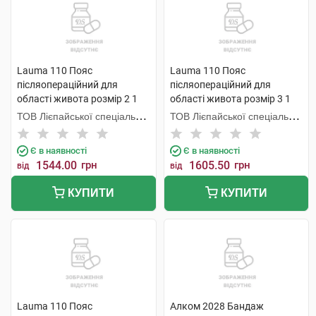
Lauma 110 Пояс
Lauma 110 Пояс
післяопераційний для
післяопераційний для
області живота розмір 2 1
області живота розмір 3 1
шт
шт
ТОВ Лієпайської спеціальної
ТОВ Лієпайської спеціальної
економічної зони Лаума
економічної зони Лаума
Медікал,
Медікал,
Є в наявності
Є в наявності
1544.00
грн
1605.50
грн
від
від
КУПИТИ
КУПИТИ
Lauma 110 Пояс
Алком 2028 Бандаж