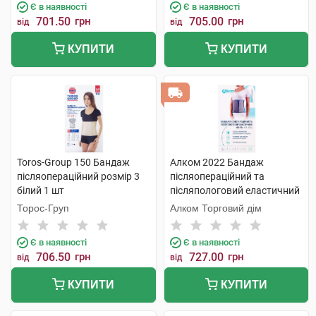
Є в наявності
Є в наявності
701.50
грн
705.00
грн
від
від
КУПИТИ
КУПИТИ
Toros-Group 150 Бандаж
Алком 2022 Бандаж
післяопераційний розмір 3
післяопераційний та
білий 1 шт
післяпологовий еластичний
Євро розмір 2 1 шт
Торос-Груп
Алком Торговий дім
Є в наявності
Є в наявності
706.50
грн
727.00
грн
від
від
КУПИТИ
КУПИТИ