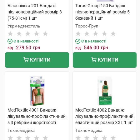
Білосніжка 201 Бандаж
Toros-Group 150 Бандаж
післяопераційний розмір 3
післяопераційний розмір 5
(75-81см) 1 шт
бежевий 1 шт
Укрмедтекстиль
Торос-Груп
Є в наявності
Є в наявності
279.50
грн
546.00
грн
від
від
КУПИТИ
КУПИТИ
MedTextile 4001 Бандаж
MedTextile 4002 Бандаж
лікувально-профілактичний
лікувально-профілактичний
з 3 ребрами жорсткості
еластичний розмір XXL 1 шт
розмір M 1 шт
Техномедика
Техномедика