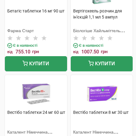
Бетагіс таблетки 16 мг 90 шт
Вертігохеель розчин для
ін'єкцій 1,1 мл 5 ампул
Фарма Старт
Біологіше Хайльміттель
Хеель
Є в наявності
Є в наявності
755.10
грн
1007.50
грн
від
від
КУПИТИ
КУПИТИ
Вестібо таблетки 24 мг 60 шт
Вестібо таблетки 8 мг 30 шт
Каталент Німеччина
Каталент Німеччина