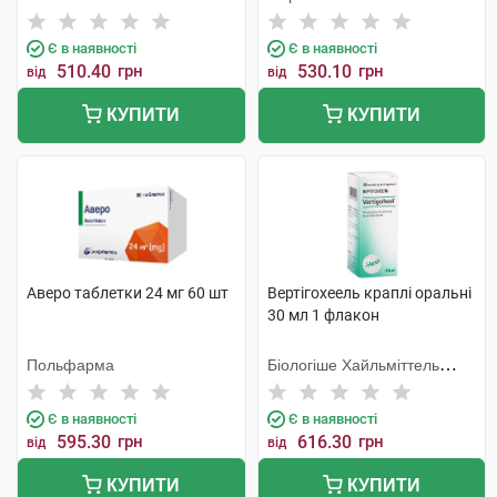
Шорндорф ГмбХ
Є в наявності
Є в наявності
510.40
грн
530.10
грн
від
від
КУПИТИ
КУПИТИ
Аверо таблетки 24 мг 60 шт
Вертігохеель краплі оральні
30 мл 1 флакон
Польфарма
Біологіше Хайльміттель
Хеель
Є в наявності
Є в наявності
595.30
грн
616.30
грн
від
від
КУПИТИ
КУПИТИ