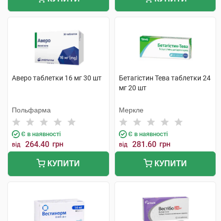
Аверо таблетки 16 мг 30 шт
Бетагістин Тева таблетки 24
мг 20 шт
Польфарма
Меркле
Є в наявності
Є в наявності
264.40
грн
281.60
грн
від
від
КУПИТИ
КУПИТИ