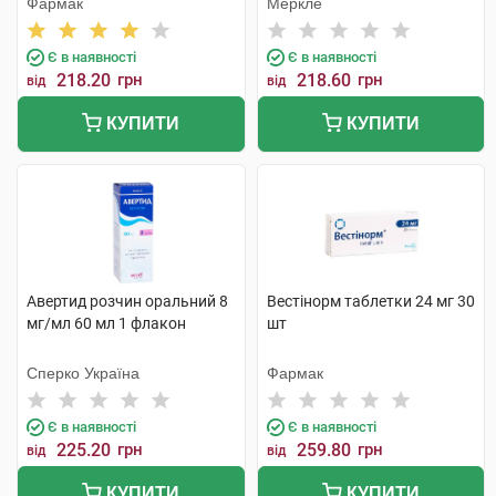
Фармак
Меркле
Є в наявності
Є в наявності
218.20
грн
218.60
грн
від
від
КУПИТИ
КУПИТИ
Авертид розчин оральний 8
Вестінорм таблетки 24 мг 30
мг/мл 60 мл 1 флакон
шт
Сперко Україна
Фармак
Є в наявності
Є в наявності
225.20
грн
259.80
грн
від
від
КУПИТИ
КУПИТИ