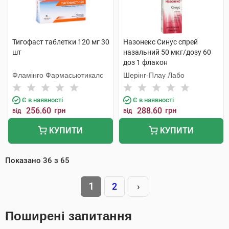
Тигофаст таблетки 120 мг 30
Назонекс Синус спрей
шт
назальний 50 мкг/дозу 60
доз 1 флакон
Фламінго Фармасьютикалс
Шерінг-Плау Лабо
Є в наявності
Є в наявності
256.60
грн
288.60
грн
від
від
КУПИТИ
КУПИТИ
Показано
36
з
65
1
2
›
Поширені запитання