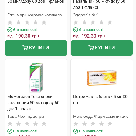
50 мкг/дозу 60 доз 1 флакон
назальний 50 мкг/дозу 60
доз 1 флакон
Гленмарк Фармасьютикалз
Здоров'я ФК
Є в наявності
Є в наявності
190.30
грн
192.30
грн
від
від
КУПИТИ
КУПИТИ
Мометазон Тева спрей
Цетримак таблетки 5 мг 30
назальний 50 мкг/дозу 60
шт
доз 1 флакон
Тева Чех Індастріз
Маклеодс Фармасьютикалс
Є в наявності
Є в наявності