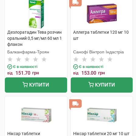
Дезлоратадин Тева розчин
Аллегра таблетки 120 мг 10
оральний 0,5 мг/мл 60 мл 1
шт
флакон
Балканфарма-Троян
Санофі Вінтроп Індастріа
Є в наявності
Є в наявності
151.70
грн
153.00
грн
від
від
КУПИТИ
КУПИТИ
Ніксар таблетки
Ніксар таблетки 20 мг 10 шт