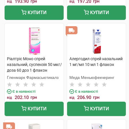
193.90
грн
197.20
грн
від
від
КУПИТИ
КУПИТИ
Ріалтріс Моно спрей
Алергодил спрей назальний
назальний, суспензія 50 мкг/
1 мг/мл 10 мл 1 флакон
доза 60 доз 1 флакон
Гленмарк Фармасьютикалз
Меда Меньюфекчеринг
Є в наявності
Є в наявності
202.10
грн
206.90
грн
від
від
КУПИТИ
КУПИТИ