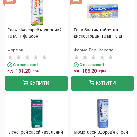
Едем ріно спрей назальний
Еспа-бастин таблетки
10 мл 1 флакон
дисперговані 10 мг 10 шт
Фармак
Фарма Вернігероде
Є в наявності
Є в наявності
181.20
грн
185.20
грн
від
від
КУПИТИ
КУПИТИ
Гленспрей спрей назальний
Мометазон Здоров'я спрей