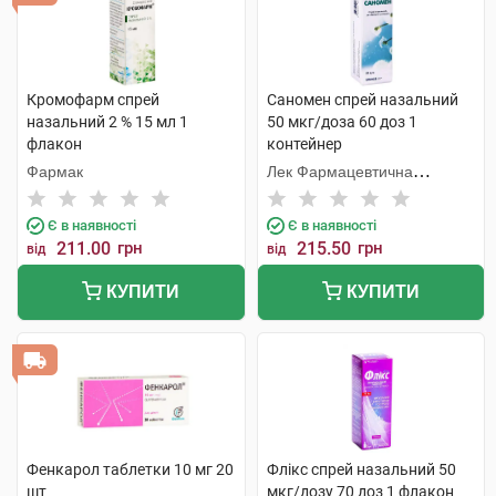
Кромофарм спрей
Саномен спрей назальний
назальний 2 % 15 мл 1
50 мкг/доза 60 доз 1
флакон
контейнер
Фармак
Лек Фармацевтична
компанія
Є в наявності
Є в наявності
211.00
грн
215.50
грн
від
від
КУПИТИ
КУПИТИ
Фенкарол таблетки 10 мг 20
Флікс спрей назальний 50
шт
мкг/дозу 70 доз 1 флакон