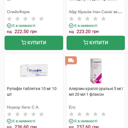
ОлайнФарм
Абді Ібрахім Ілач Санаї ве
Тіджарет
Є в наявності
Є в наявності
222.50
грн
223.20
грн
від
від
КУПИТИ
КУПИТИ
Рупафін таблетки 10 мг 10
Алерзин краплі оральні 5 мг/
шт
мл 20 мл 1 флакон
Ноукор Хелс С.А.
Егіс
Є в наявності
Є в наявності
236.60
грн
237.60
грн
від
від