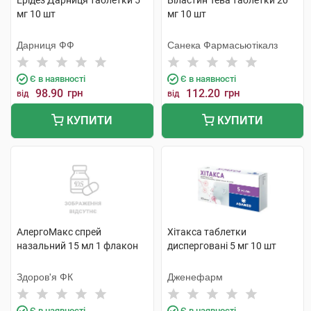
Ерідез Дарниця таблетки 5
Біластин Тева таблетки 20
мг 10 шт
мг 10 шт
Дарниця ФФ
Санека Фармасьютікалз
Є в наявності
Є в наявності
98.90
грн
112.20
грн
від
від
КУПИТИ
КУПИТИ
АлергоМакс спрей
Хітакса таблетки
назальний 15 мл 1 флакон
дисперговані 5 мг 10 шт
Здоров'я ФК
Дженефарм
Є в наявності
Є в наявності