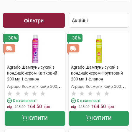
Фільтри
−30%
−30%
Agrado Шампунь сухий з
Agrado Шампунь cухий з
кондиціонером Квітковий
кондиціонером Фруктовий
200 мл 1 флакон
200 мл 1 флакон
Аградо Косметік Кейр 3000
Аградо Косметік Кейр 3000
С.Л.У.
С.Л.У.
Є в наявності
Є в наявності
164.50
164.50
грн
грн
від
235.00
від
235.00
КУПИТИ
КУПИТИ