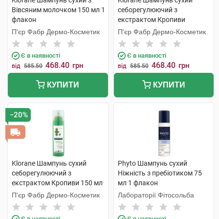
Klorane Шампунь сухий з
Klorane Шампунь сухий
Вівсяним молочком 150 мл 1
себорегулюючий з
флакон
екстрактом Кропиви
темного волосся 150 мл 1
П'єр Фабр Дермо-Косметик
П'єр Фабр Дермо-Косметик
флакон
Є в наявності
Є в наявності
468.40
468.40
грн
грн
від
585.50
від
585.50
КУПИТИ
КУПИТИ
−20%
Klorane Шампунь сухий
Phyto Шампунь сухий
себорегулюючий з
Ніжність з пребіотиком 75
екстрактом Кропиви 150 мл
мл 1 флакон
1 флакон
П'єр Фабр Дермо-Косметик
Лабораторії Фітосольба
Є в наявності
Є в наявності