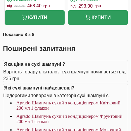
468.40
грн
293.00
грн
від
585.50
від
КУПИТИ
КУПИТИ
Показано
8
з
8
Поширені запитання
Яка ціна на сухі шампуні ?
Вартість товару в каталозі сухі шампуні починається від
235 грн.
Які сухі шампуні найдешевші?
Недорогими товарами в категорії сухі шампуні є:
Agrado Шампунь сухий з кондиціонером Квітковий
200 мл 1 флакон
Agrado Шампунь cухий з кондиціонером Фруктовий
200 мл 1 флакон
Agrado Шампунь cухий з кондиціонером Молочний