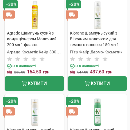
−30%
−20%
Agrado Шампунь cухий з
Klorane Шампунь сухий з
кондиціонером Молочний
Вівсяним молочком для
200 мл 1 флакон
темного волосся 150 мл 1
флакон
Аградо Косметік Кейр 3000
П'єр Фабр Дермо-Косметик
С.Л.У.
Є в наявності
Є в наявності
164.50
437.60
грн
грн
від
235.00
від
547.00
КУПИТИ
КУПИТИ
−20%
−20%