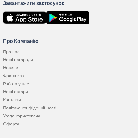
Завантажити застосунок
Про Компанію
Про нас
Наші нагороди
Новини
Франшиза
Робота у нас
Наші автори
Контакти
Політика конфіденційності
Угода користувача
Оферта