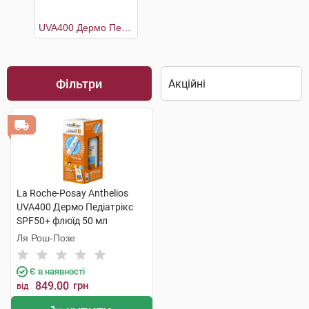
UVA400 Дермо Педіатрікс SPF50+ флюїд 50 мл +Термальна вода 50 мл
Фільтри
La Roche-Posay Anthelios
UVA400 Дермо Педіатрікс
SPF50+ флюїд 50 мл
+Термальна вода 50 мл 1
Ля Рош-Позе
набір
Є в наявності
849.00
грн
від