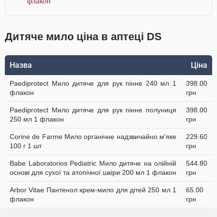
флакон
Дитяче мило ціна в аптеці DS
Назва
Ціна
Paediprotect Мило дитяче для рук пінне 240 мл 1
398.00
флакон
грн
Paediprotect Мило дитяче для рук пінне полуниця
398.00
250 мл 1 флакон
грн
Corine de Farme Мило органічне надзвичайно м'яке
229.60
100 г 1 шт
грн
Babe Laboratorios Pediatric Мило дитяче на олійній
544.80
основі для сухої та атопічної шкіри 200 мл 1 флакон
грн
Arbor Vitae Пантенол крем-мило для дітей 250 мл 1
65.00
флакон
грн