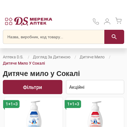
Аптека D.S.
Догляд За Дитиною
Дитяче Мило
Дитяче Мило У Сокалі
Дитяче мило у Сокалі
Фільтри
1+1=3
1+1=3