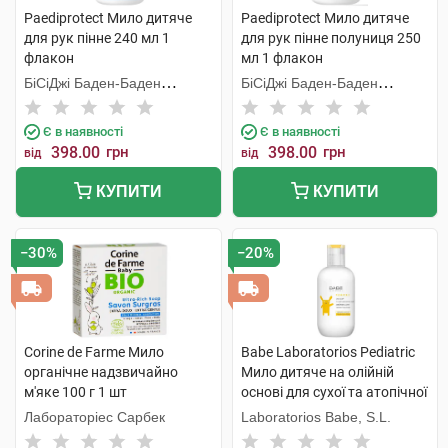
Paediprotect Мило дитяче
Paediprotect Мило дитяче
для рук пінне 240 мл 1
для рук пінне полуниця 250
флакон
мл 1 флакон
БіСіДжі Баден-Баден
БіСіДжі Баден-Баден
Косметікс Груп Гмбх
Косметікс Груп Гмбх
Є в наявності
Є в наявності
398.00
грн
398.00
грн
від
від
КУПИТИ
КУПИТИ
−30%
−20%
Corine de Farme Мило
Babe Laboratorios Pediatric
органічне надзвичайно
Мило дитяче на олійній
м'яке 100 г 1 шт
основі для сухої та атопічної
шкіри 200 мл 1 флакон
Лабораторіес Сарбек
Laboratorios Babe, S.L.