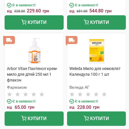
Є в наявності
Є в наявності
229.60
544.80
грн
грн
від
328.00
від
681.00
КУПИТИ
КУПИТИ
Arbor Vitae Пантенол крем-
Weleda Мило для немовлят
мило для дітей 250 мл 1
Календула 100 г 1 шт
флакон
Фармаком
Веледа АГ
Є в наявності
Є в наявності
65.00
грн
228.00
грн
від
від
КУПИТИ
КУПИТИ