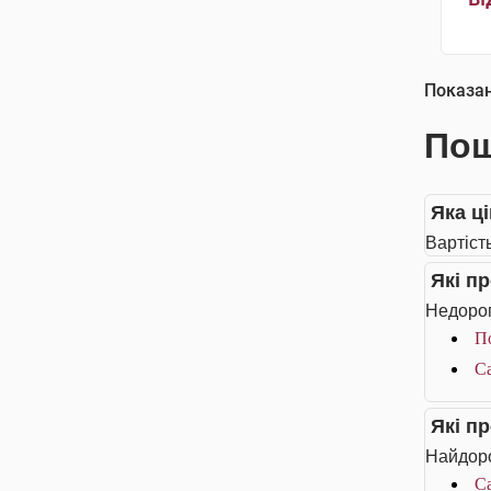
Показа
Пош
Яка ц
Вартіст
Які п
Недорог
П
Са
Які п
Найдоро
Са