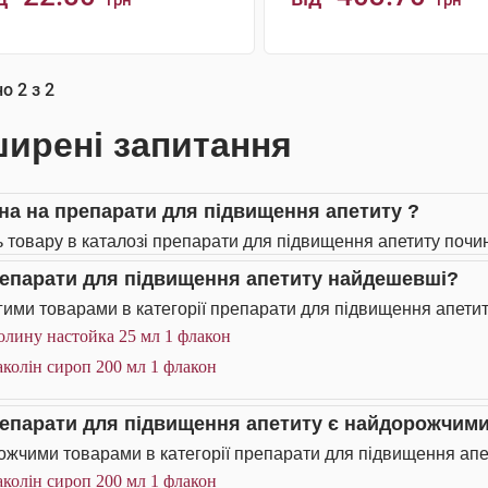
грн
грн
КУПИТИ
КУПИТИ
но
2
з
2
ирені запитання
іна на препарати для підвищення апетиту ?
ь товару в каталозі препарати для підвищення апетиту почина
репарати для підвищення апетиту найдешевші?
ими товарами в категорії препарати для підвищення апетит
олину настойка 25 мл 1 флакон
колін сироп 200 мл 1 флакон
репарати для підвищення апетиту є найдорожчим
жчими товарами в категорії препарати для підвищення апет
колін сироп 200 мл 1 флакон