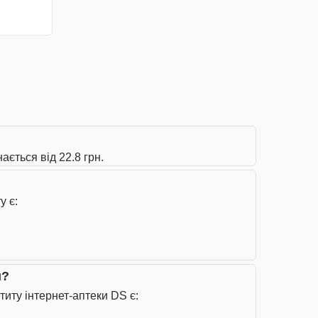
ється від 22.8 грн.
у є:
и?
иту інтернет-аптеки DS є: