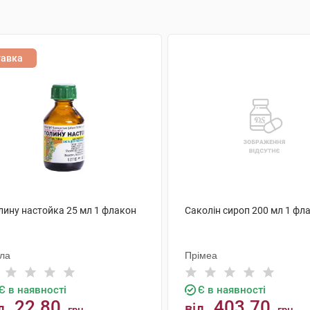
тавка
лину настойка 25 мл 1 флакон
Саколін сироп 200 мл 1 фл
ола
Прімеа
Є в наявності
Є в наявності
22.80
403.70
д
від