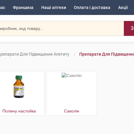
нас
Франшиза
Наші аптеки
Оплата і доставка
Акції
З
репарати Для Підвищення Апетиту
Препарати Для Підвищення
Полину настойка
Саколін