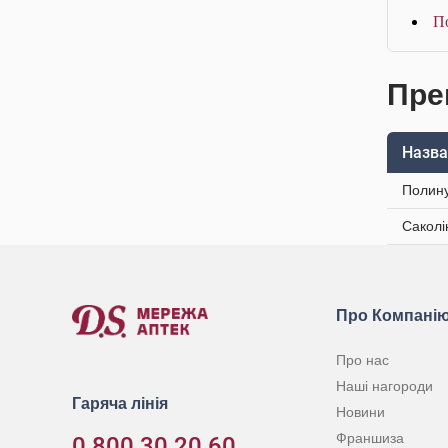
П
Пре
Назва
Полину
Саколі
Про Компані
Про нас
Наші нагороди
Гаряча лінія
Новини
Франшиза
0 800 30 20 60