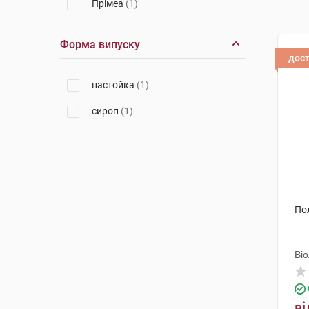
Прімеа
(1)
Форма випуску
дос
настойка
(1)
сироп
(1)
По
Ві
ві