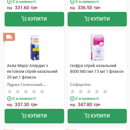
Є в наявності
Є в наявності
331.60
грн
336.50
грн
від
від
КУПИТИ
КУПИТИ
Аква Маріс Алерджі з
Ізофра спрей назальний
ектоїном спрей назальний
8000 МО/мл 15 мл 1 флакон
20 мл 1 флакон
Ядран-Галенський
Софартекс
Лабораторій
Є в наявності
Є в наявності
337.30
грн
347.80
грн
від
від
КУПИТИ
КУПИТИ