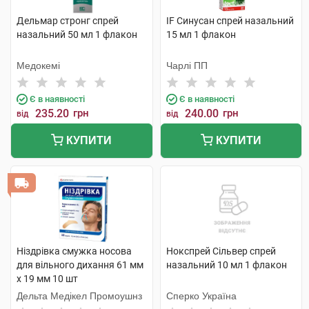
Дельмар стронг спрей
IF Синусан спрей назальний
назальний 50 мл 1 флакон
15 мл 1 флакон
Медокемі
Чарлі ПП
Є в наявності
Є в наявності
235.20
грн
240.00
грн
від
від
КУПИТИ
КУПИТИ
Ніздрівка смужка носова
Нокспрей Сільвер спрей
для вільного дихання 61 мм
назальний 10 мл 1 флакон
х 19 мм 10 шт
Дельта Медікел Промоушнз
Сперко Україна