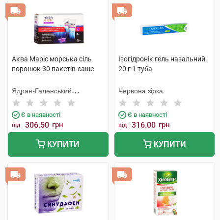
Аква Маріс морська сіль
Ізогідронік гель назальний
порошок 30 пакетів-саше
20 г 1 туба
Ядран-Галенський
Червона зірка
Лабораторій
Є в наявності
Є в наявності
306.50
грн
316.00
грн
від
від
КУПИТИ
КУПИТИ