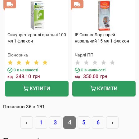
Синупрет краплі оральні 100
IF СильвеЛор спрей
мл 1 флакон
назальний 15 мл 1 флакон
Біонорика
Чарлі ПП
Є в наявності
Є в наявності
348.10
грн
350.00
грн
від
від
КУПИТИ
КУПИТИ
Показано
36
з
191
4
‹
1
3
5
6
›