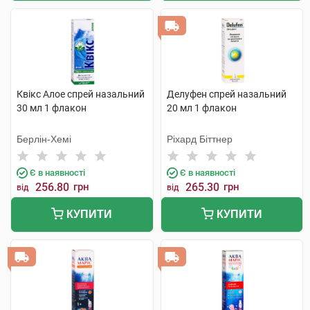
Квікс Алое спрей назальний
Делуфен спрей назальний
30 мл 1 флакон
20 мл 1 флакон
Берлін-Хемі
Ріхард Біттнер
Є в наявності
Є в наявності
256.80
грн
265.30
грн
від
від
КУПИТИ
КУПИТИ