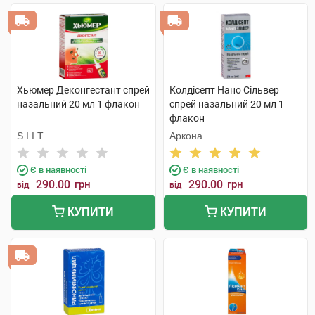
Хьюмер Деконгестант спрей
Колдісепт Нано Сільвер
назальний 20 мл 1 флакон
спрей назальний 20 мл 1
флакон
S.I.I.T.
Аркона
Є в наявності
Є в наявності
290.00
грн
290.00
грн
від
від
КУПИТИ
КУПИТИ