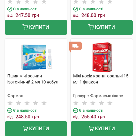
Є в наявності
Є в наявності
247.50
грн
248.00
грн
від
від
КУПИТИ
КУПИТИ
Пшик міні розчин
Мілі носік краплі оральні 15
ізотонічний 2 мл 10 небул
мл 1 флакон
Фармак
Гракуре Фармасьютікалс
Є в наявності
Є в наявності
248.50
грн
255.40
грн
від
від
КУПИТИ
КУПИТИ