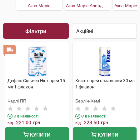
Аква Маріс
Аква Маріс Алерджі з ектоїном
Фільтри
Дефлю Сільвер Ніс спрей 15
Квікс спрей назальний 30 мл
мл 1 флакон
1 флакон
Чарлі ПП
Берлін-Хемі
Є в наявності
Є в наявності
221.00
грн
223.50
грн
від
від
КУПИТИ
КУПИТИ