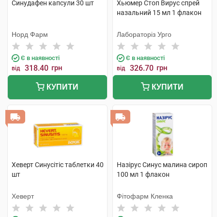
Синудафен капсули 30 шт
Хьюмер Стоп Вирус спрей
назальний 15 мл 1 флакон
Норд Фарм
Лабораторіз Урго
Є в наявності
Є в наявності
318.40
грн
326.70
грн
від
від
КУПИТИ
КУПИТИ
Хеверт Синусітіс таблетки 40
Назірус Синус малина сироп
шт
100 мл 1 флакон
Хеверт
Фітофарм Кленка