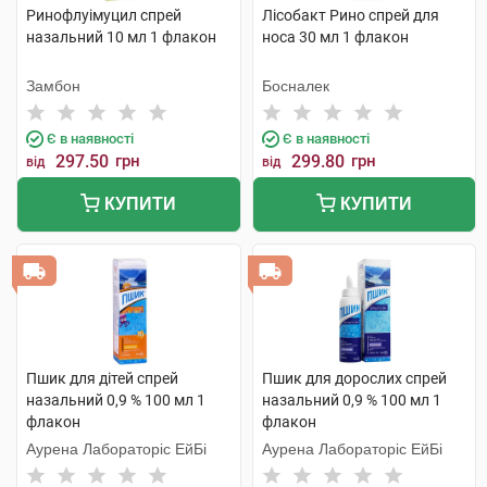
Ринофлуімуцил спрей
Лісобакт Рино спрей для
назальний 10 мл 1 флакон
носа 30 мл 1 флакон
Замбон
Босналек
Є в наявності
Є в наявності
297.50
грн
299.80
грн
від
від
КУПИТИ
КУПИТИ
Пшик для дітей спрей
Пшик для дорослих спрей
назальний 0,9 % 100 мл 1
назальний 0,9 % 100 мл 1
флакон
флакон
Аурена Лабораторіс ЕйБі
Аурена Лабораторіс ЕйБі