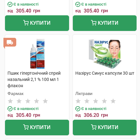
Є в наявності
Є в наявності
305.40
грн
305.40
грн
від
від
КУПИТИ
КУПИТИ
Пшик гіпертонічний спрей
Назірус Синус капсули 30 шт
назальний 2,1 % 100 мл 1
флакон
Фармак
Ліктрави
Є в наявності
Є в наявності
305.40
грн
306.20
грн
від
від
КУПИТИ
КУПИТИ