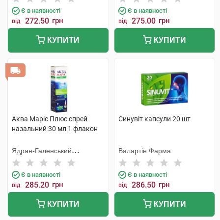
Є в наявності
Є в наявності
272.50
грн
275.00
грн
від
від
КУПИТИ
КУПИТИ
Аква Маріс Плюс спрей
Синувіт капсули 20 шт
назальний 30 мл 1 флакон
Ядран-Галенський
Валартін Фарма
Лабораторій
Є в наявності
Є в наявності
285.20
грн
286.50
грн
від
від
КУПИТИ
КУПИТИ