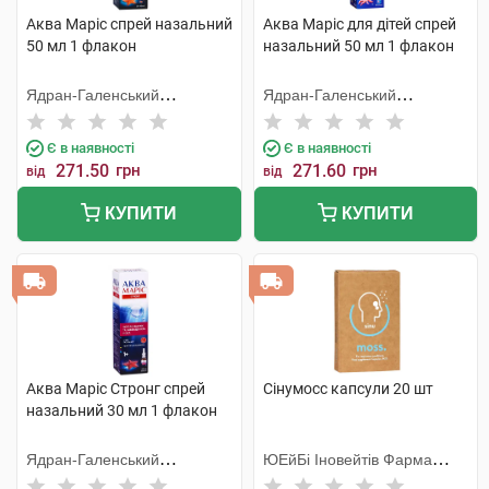
Аква Маріс спрей назальний
Аква Маріс для дітей спрей
50 мл 1 флакон
назальний 50 мл 1 флакон
Ядран-Галенський
Ядран-Галенський
Лабораторій
Лабораторій
Є в наявності
Є в наявності
271.50
грн
271.60
грн
від
від
КУПИТИ
КУПИТИ
Аква Маріс Стронг спрей
Сінумосс капсули 20 шт
назальний 30 мл 1 флакон
Ядран-Галенський
ЮЕйБі Іновейтів Фарма
Лабораторій
Балтикс