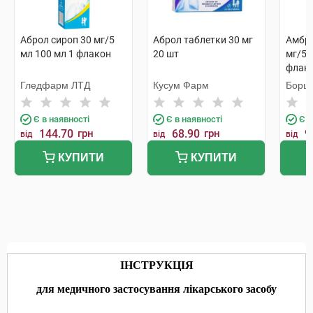
Аброл сироп 30 мг/5
Аброл таблетки 30 мг
Амбро
мл 100 мл 1 флакон
20 шт
мг/5 
флак
Гледфарм ЛТД
Кусум Фарм
Борща
Є в наявності
Є в наявності
Є в
144.70
грн
68.90
грн
9
від
від
від
КУПИТИ
КУПИТИ