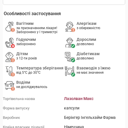
Особливості застосування
Вагітним
Алергікам
за призначенням лікаря!
з обережністю
Заборонено у l триместрі
Годуючим
Дорослим
заборонено
дозволено
Дітям
Діабетикам
з 12-ти років
дозволено
Температура зберігання
Взаємодія з їжею
від 5°C до 30°C
не має значення
Водіям
не досліджувалось
Лазолван Макс
Торгівельна назва
капсули
Форма випуску
Берінгер Інгельхайм Фарма
Виробник
Німеччина
Країна власник ліцензії