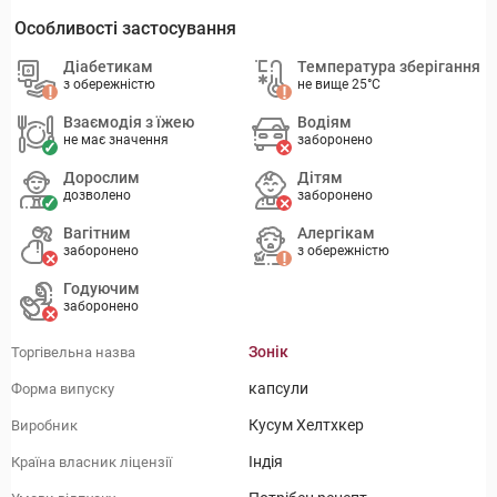
Особливості застосування
Діабетикам
Температура зберігання
з обережністю
не вище 25°C
Взаємодія з їжею
Водіям
не має значення
заборонено
Дорослим
Дітям
дозволено
заборонено
Вагітним
Алергікам
заборонено
з обережністю
Годуючим
заборонено
Зонік
Торгівельна назва
капсули
Форма випуску
Кусум Хелтхкер
Виробник
Індія
Країна власник ліцензії