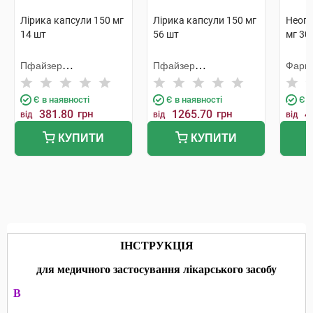
Лірика капсули 150 мг
Лірика капсули 150 мг
Неога
14 шт
56 шт
мг 30
Пфайзер
Пфайзер
Фарм
Менюфекчуринг
Менюфекчуринг
Дойчленд
Дойчленд
Є в наявності
Є в наявності
Є в
381.80
грн
1265.70
грн
4
від
від
від
КУПИТИ
КУПИТИ