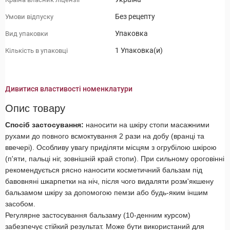
Без рецепту
Умови відпуску
Упаковка
Вид упаковки
1 Упаковка(и)
Кількість в упаковці
Дивитися властивості номенклатури
Опис товару
Спосіб застосування:
наносити на шкіру стопи масажними
рухами до повного всмоктування 2 рази на добу (вранці та
ввечері). Особливу увагу приділяти місцям з огрубілою шкірою
(п'яти, пальці ніг, зовнішній край стопи). При сильному ороговінні
рекомендується рясно наносити косметичний бальзам під
бавовняні шкарпетки на ніч, після чого видаляти розм'якшену
бальзамом шкіру за допомогою пемзи або будь-яким іншим
засобом.
Регулярне застосування бальзаму (10-денним курсом)
забезпечує стійкий результат. Може бути використаний для