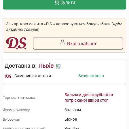
Купити
За карткою клієнта «D.S.» нараховуються бонусні бали (
крім
акційних товарів
)
Вхід в кабінет
Доставка в:
Львів
Самовивіз з аптеки
Безкоштовно
Бальзам для огрубілої та
Торгівельна назва
потрісканої шкіри стоп
бальзам
Форма випуску
Біокон
Виробник
Україна
Країна власник ліцензії