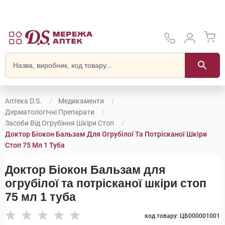
Аптека D.S.
Медикаменти
Дерматологічні Препарати
Засоби Від Огрубіння Шкіри Стоп
Доктор Біокон Бальзам Для Огрубілої Та Потрісканої Шкіри
Стоп 75 Мл 1 Туба
Доктор Біокон Бальзам для
огрубілої та потрісканої шкіри стоп
75 мл 1 туба
код товару: ЦБ000001001