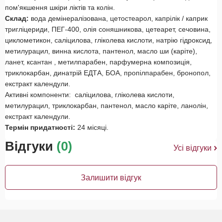
пом'якшення шкіри ліктів та колін.
Склад:
вода демінералізована, цетостеарол, капрілік / каприк
тригліцериди, ПЕГ-400, олія соняшникова, цетеарет, сечовина,
циклометикон, саліцилова, гліколева кислоти, натрію гідроксид,
метилурацил, винна кислота, пантенол, масло ши (каріте),
ланет, ксантан , метилпарабен, парфумерна композиція,
триклокарбан, динатрій ЕДТА, БОА, пропілпарабен, бронопол,
екстракт календули.
Активні компоненти: саліцилова, гліколева кислоти,
метилурацил, триклокарбан, пантенол, масло каріте, ланолін,
екстракт календули.
Термін придатності:
24 місяці.
Відгуки
(0)
Усі відгуки
Залишити відгук