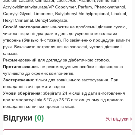
Sodium Lactate, Climbazol, Lactic Acid, Allantoin, Ammonium
Acryloyldimethyltaurate/VP Copolymer, Parfum, Phenoxyethanol,
Caprylyl Glycol, Limonene, Butylphenyl Methylpropional, Linalool,
Hexyl Cinnamal, Benzyl Salicylate.
Спосіб застосування:
наносити на проблемні ділянки сухою,
чистою шкіри ніг два рази в день до усунення мозолистих
утворень (близько 4-х тижнів). По закінченню процедури вимити
руки. Виключити потрапляння на запалені, чутливі ділянки і
слизові.
Рекомендований для догляду за діабетичною стопою.
Протипоказання:
не рекомендується особам з підвищеною
чутливістю до окремих компонентів.
Застереження:
тільки для зовнішнього застосування. При
попаданні в очі промити водою.
Умови зберігання:
зберігати 24 місяці від дати виготовлення
при температурі від 5 °С до 25 °С в захищеному від прямого
попадання сонячних променів місці.
Відгуки
(0)
Усі відгуки