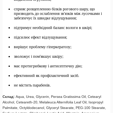
сприяє розщепленню білків рогового шару, що
призводить до ослаблення зв'язків між лусочками і
забезпечує їх швидке відлущування;
підтримує необхідний баланс вологи в шкірі;
підсилює ефект відлущування;
вирішує проблему гіперкератозу;
зволожує і пом'якшує шкіру;
має протигрибкову і антисептичну дію;
ефективний як профілактичний засіб.
не містить парабенів.
Склад:
Aqua, Urea, Glycerin, Persea Gratissima Oil, Cetearyl
Alcohol, Ceteareth-20, Melaleuca Alternifolia Leaf Oil, Isopropyl
Palmitate, Octyldodecanol, Glyceryl Stearate, PEG-100 Stearate,