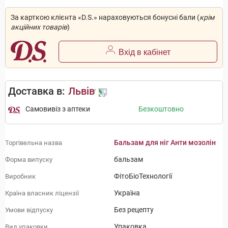
За карткою клієнта «D.S.» нараховуються бонусні бали (
крім
акційних товарів
)
Вхід в кабінет
Доставка в:
Львів
Самовивіз з аптеки
Безкоштовно
Бальзам для ніг Анти мозолін
Торгівельна назва
бальзам
Форма випуску
ФітоБіоТехнології
Виробник
Україна
Країна власник ліцензії
Без рецепту
Умови відпуску
Упаковка
Вид упаковки