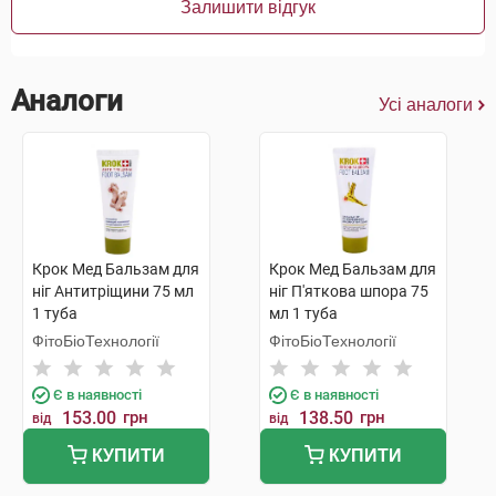
Залишити відгук
Аналоги
Усі аналоги
Крок Мед Бальзам для
Крок Мед Бальзам для
ніг Антитріщини 75 мл
ніг П'яткова шпора 75
1 туба
мл 1 туба
ФітоБіоТехнології
ФітоБіоТехнології
Є в наявності
Є в наявності
153.00
грн
138.50
грн
від
від
КУПИТИ
КУПИТИ