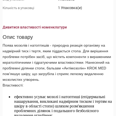
1 Упаковка(и)
Кількість в упаковці
Дивитися властивості номенклатури
Опис товару
Поява мозолів і натоптишів - природна реакція організму на
надмірний тиск і тертя, яким піддається стопа. Для вирішення
проблеми потрібен засіб, що містить компоненти з вираженими
кератолітичними і гідратуючими властивостями. Нанесений на
проблемні ділянки стопи, бальзам «Антімозолін» KROK MED
пом'якшує шкіру, що загрубіла і сприяє легкому видаленню
мозолистих утворень.
Властивості:
ефективно усуває мозолі і натоптиші (епідермальні
нашарування, викликані надмірним тиском і тертям на
шкіру в області стопи) шляхом розм'якшення
проблемних ділянок і подальшого безболісного
видалення огрубіння;