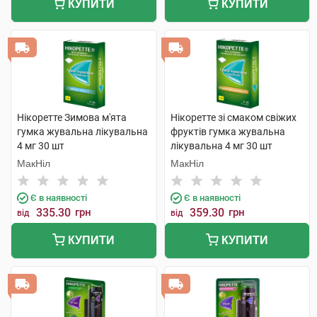
КУПИТИ
КУПИТИ
Нікоретте Зимова м'ята
Нікоретте зі смаком свіжих
гумка жувальна лікувальна
фруктів гумка жувальна
4 мг 30 шт
лікувальна 4 мг 30 шт
МакНіл
МакНіл
Є в наявності
Є в наявності
335.30
грн
359.30
грн
від
від
КУПИТИ
КУПИТИ