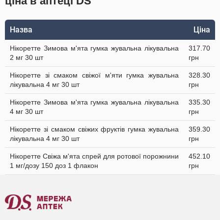
ціна в аптеці DS
Назва
Ціна
Нікоретте Зимова м'ята гумка жувальна лікувальна
317.70
2 мг 30 шт
грн
Нікоретте зі смаком свіжої м'яти гумка жувальна
328.30
лікувальна 4 мг 30 шт
грн
Нікоретте Зимова м'ята гумка жувальна лікувальна
335.30
4 мг 30 шт
грн
Нікоретте зі смаком свіжих фруктів гумка жувальна
359.30
лікувальна 4 мг 30 шт
грн
Нікоретте Свіжа м'ята спрей для ротової порожнини
452.10
1 мг/дозу 150 доз 1 флакон
грн