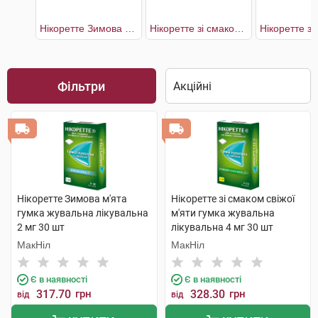
Нікоретте Зимова м'ята
Нікоретте зі смаком свіжих фруктів
Фільтри
Нікоретте Зимова м'ята
Нікоретте зі смаком свіжої
гумка жувальна лікувальна
м'яти гумка жувальна
2 мг 30 шт
лікувальна 4 мг 30 шт
МакНіл
МакНіл
Є в наявності
Є в наявності
317.70
грн
328.30
грн
від
від