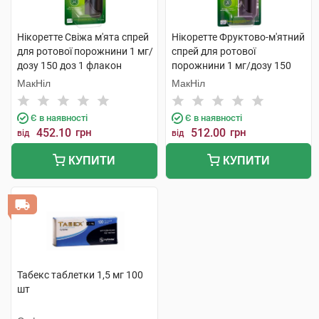
Нікоретте Свіжа м'ята спрей
Нікоретте Фруктово-м'ятний
для ротової порожнини 1 мг/
спрей для ротової
дозу 150 доз 1 флакон
порожнини 1 мг/дозу 150
доз 1 флакон
МакНіл
МакНіл
Є в наявності
Є в наявності
452.10
грн
512.00
грн
від
від
КУПИТИ
КУПИТИ
Табекс таблетки 1,5 мг 100
шт