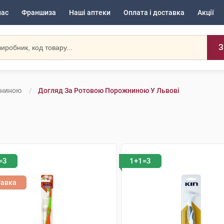
нас
Франшиза
Наші аптеки
Оплата і доставка
Акції
З
жниною
Догляд За Ротовою Порожниною У Львові
=3
1+1=3
тавка