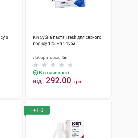
су з
Kin Зубна паста Fresh для свіжого
подиху 125 мл 1 туба
Лабораторіос Кін
Є в наявності
292.00
від
грн
КУПИТИ
1+1=3