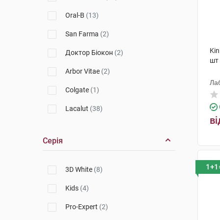
Oral-B
(13)
San Farma
(2)
Kin
Доктор Біокон
(2)
шт
Arbor Vitae
(2)
Лаб
Colgate
(1)
Lacalut
(38)
ві
Protefix
(8)
Серія
Listerine
(6)
Beter
(5)
1+1
3D White
(8)
Agrado
(4)
Kids
(4)
Sensodyne
(9)
Pro-Expert
(2)