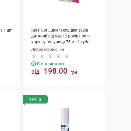
ка 1 шт
Kin Fluor Junior Гель для зубів
дитячий від 6 до12 років проти
карієсу полуниця 75 мл 1 туба
Лабораторіос Кін
Є в наявності
198.00
від
грн
КУПИТИ
1+1=3