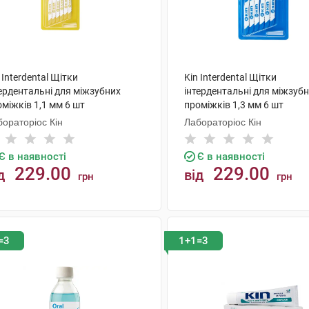
 Interdental Щітки
Kin Interdental Щітки
ердентальні для міжзубних
інтердентальні для міжзуб
міжків 1,1 мм 6 шт
проміжків 1,3 мм 6 шт
ораторіос Кін
Лабораторіос Кін
Є в наявності
Є в наявності
229.00
229.00
д
від
грн
грн
КУПИТИ
КУПИТИ
=3
1+1=3