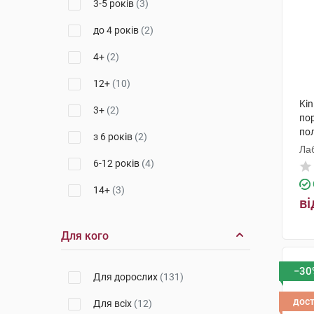
3-5 років
(3)
до 4 років
(2)
4+
(2)
12+
(10)
Kin
3+
(2)
по
по
з 6 років
(2)
Лаб
6-12 років
(4)
14+
(3)
ві
з 7 років
(3)
Для кого
4-8 років
(1)
8-12 років
(1)
−30
Для дорослих
(131)
3-6 років
(1)
дос
Для всіх
(12)