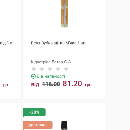
від 3-х
Beter Зубна щітка М'яка 1 шт
Індастріас Бетер С.А.
Є в наявності
81.20
від
116.00
грн
грн
КУПИТИ
−30%
доставка