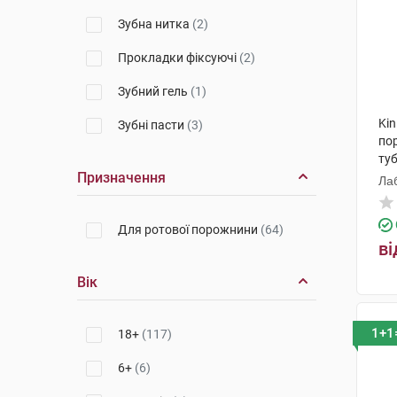
GABA International AG
(5)
Зубна нитка
(2)
Веледа АГ
(7)
Прокладки фіксуючі
(2)
Колгейт-Палмолів
Зубний гель
(1)
Мануфактурінг
(2)
Kin
Зубні пасти
(3)
Китай
(1)
по
ту
Призначення
Лаб
Для ротової порожнини
(64)
ві
Вік
1+1
18+
(117)
6+
(6)