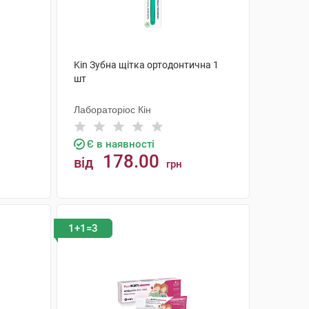
Kin Зубна щітка ортодонтична 1
шт
Лабораторіос Кін
Є в наявності
178.00
від
грн
КУПИТИ
1+1=3