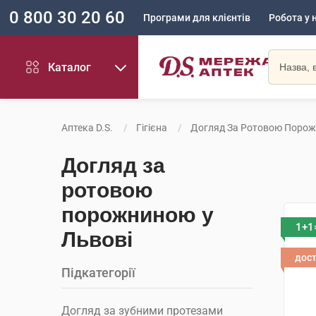
0 800 30 20 60
Програми для клієнтів
Робота у 
Каталог
Аптека D.S.
Гігієна
Догляд За Ротовою Поро
Догляд за
ротовою
порожниною у
1+1
Львові
дос
Підкатегорії
Догляд за зубними протезами