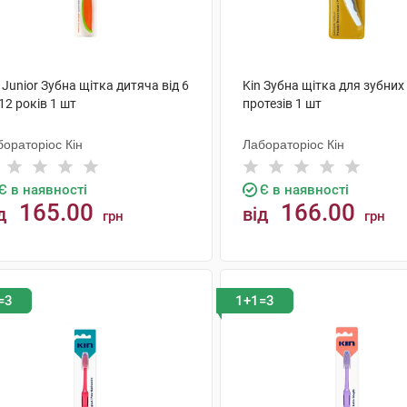
 Junior Зубна щітка дитяча від 6
Kin Зубна щітка для зубних
12 років 1 шт
протезів 1 шт
ораторіос Кін
Лабораторіос Кін
Є в наявності
Є в наявності
165.00
166.00
д
від
грн
грн
КУПИТИ
КУПИТИ
=3
1+1=3