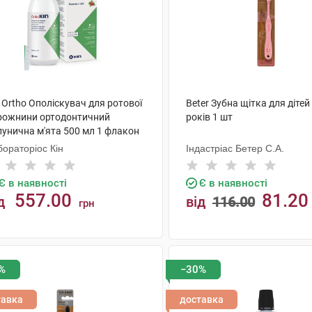
 Ortho Ополіскувач для ротової
Beter Зубна щітка для дітей 
рожнини ортодонтичний
років 1 шт
лунична м'ята 500 мл 1 флакон
ораторіос Кін
Індастріас Бетер С.А.
Є в наявності
Є в наявності
557.00
81.20
д
від
116.00
грн
КУПИТИ
КУПИТИ
%
−30%
тавка
доставка