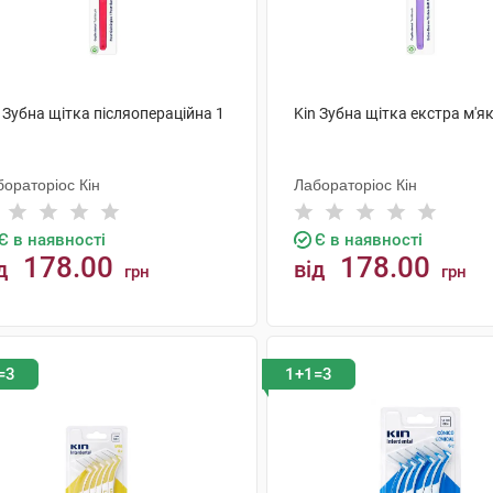
 Зубна щітка післяопераційна 1
Kin Зубна щітка екстра м'я
ораторіос Кін
Лабораторіос Кін
Є в наявності
Є в наявності
178.00
178.00
д
від
грн
грн
КУПИТИ
КУПИТИ
=3
1+1=3