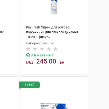
Kin Fresh Спрей для ротової
них
порожнини для свіжого дихання
10 мл 1 флакон
Лабораторіос Кін
Є в наявності
245.00
від
грн
КУПИТИ
1+1=3