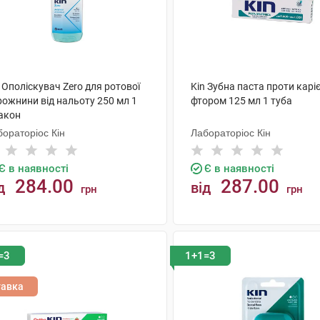
 Ополіскувач Zero для ротової
Kin Зубна паста проти каріє
рожнини від нальоту 250 мл 1
фтором 125 мл 1 туба
акон
ораторіос Кін
Лабораторіос Кін
Є в наявності
Є в наявності
284.00
287.00
д
від
грн
грн
КУПИТИ
КУПИТИ
=3
1+1=3
тавка