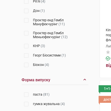
Ріглі
(4)
Дон
(1)
Проктер енд Гембл
Мануфекчурінг
(11)
Kin
Проктер енд Гембл
по
Меньюфекчурінг
(12)
фл
КНР
(3)
Лаб
Георг Біосистеми
(1)
ві
Біокон
(4)
Колгейт-Палмолів
(1)
Форма випуску
Др. Тайсс Натурварен
(37)
1+1
Квайссер Фарма
(8)
паста
(81)
дос
Джонсон і Джонсон
(6)
гумка жувальна
(4)