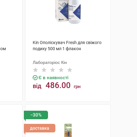
Kin Ополіскувач Fresh для свіжого
ном
подиху 500 мл 1 флакон
Лабораторіос Кін
Є в наявності
486.00
від
грн
КУПИТИ
−30%
доставка