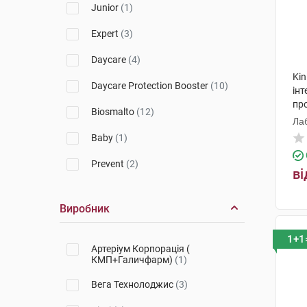
Aquafresh
(1)
Junior
(1)
Parodontax
(6)
Expert
(3)
Curasept
(34)
Daycare
(4)
Kin
Корега
(14)
Daycare Protection Booster
(10)
інт
про
Gum
(8)
Biosmalto
(12)
Лаб
Kin
(39)
Baby
(1)
Elmex
(5)
Prevent
(2)
ві
Weleda
(7)
Whitening
(2)
Виробник
Meridol
(2)
Instant Smile
(1)
1+1
Артеріум Корпорація (
КМП+Галичфарм)
(1)
Вега Технолоджис
(3)