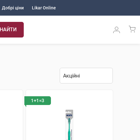
Добрі ціни
Likar Online
НАЙТИ
1+1=3