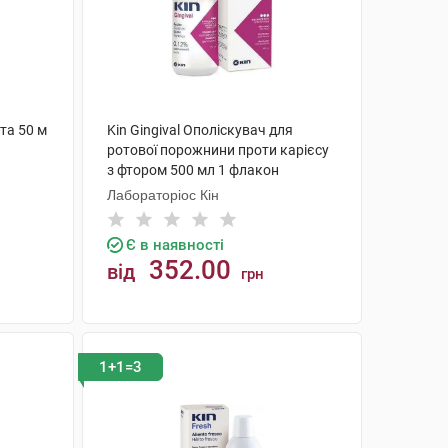
та 50 м
Kin Gingival Ополіскувач для
ротової порожнини проти карієсу
з фтором 500 мл 1 флакон
Лабораторіос Кін
Є в наявності
352.00
від
грн
КУПИТИ
1+1=3