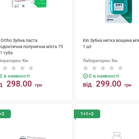
 Ortho Зубна паста
Kin Зубна нитка вощена м'я
тодонтична полунична м'ята 75
1 шт
1 туба
ораторіос Кін
Лабораторіос Кін
Є в наявності
Є в наявності
298.00
299.00
д
від
грн
грн
КУПИТИ
КУПИТИ
=3
1+1=3