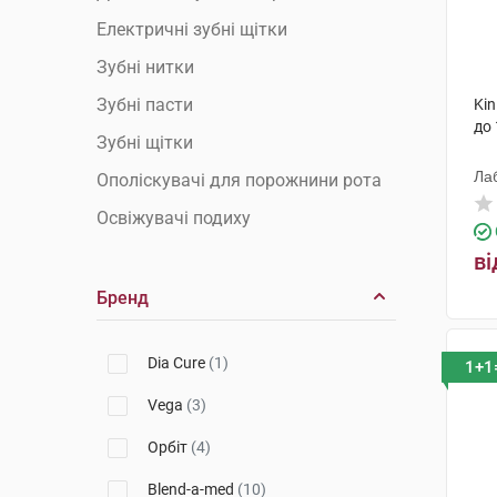
Електричні зубні щітки
Зубні нитки
Зубні пасти
Kin
до 
Зубні щітки
Лаб
Ополіскувачі для порожнини рота
Освіжувачі подиху
ві
Бренд
Dia Cure
(1)
1+1
Vega
(3)
Орбіт
(4)
Blend-a-med
(10)